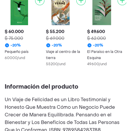
$ 60.000
$ 55.200
$ 49.600
$
$ 75.000
$ 69.000
$ 62.000
$
-
20
%
-
20
%
-
20
%
Pequeño país
Viaje al centro de la
El Paraíso en la Otra
U
60000/und
tierra
Esquina
N
55200/und
49600/und
A
4
Información del producto
Un Viaje de Felicidad es un Libro Testimonial y
Honesto Que Muestra Cómo un Negocio Puede
Crecer de Manera Equilibrada. Pensando en el
Bienestar y Los Beneficios de Todas Las Personas
Que lo Conforman. ISBN: 9789584283788