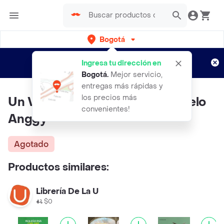
Bogotá
Regístrate
¿Nuevo en Rappi?
y disfruta de
Ingresa tu dirección en
envíos gratis por semanas
Aplican TyC
Bogotá
.
Mejor servicio,
entregas más rápidas y
los precios más
Un Viaje de Felicidad - Corchuelo
convenientes!
Anggy
Agotado
Productos similares:
Librería De La U
$0