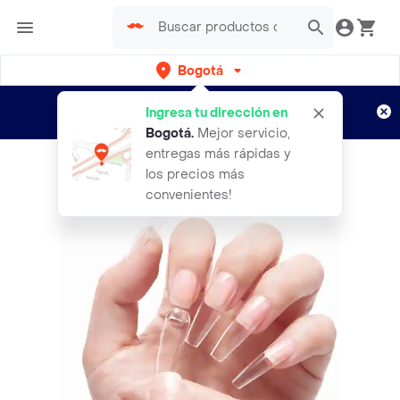
Bogotá
Regístrate
¿Nuevo en Rappi?
y disfruta de
Ingresa tu dirección en
envíos gratis por semanas
Aplican TyC
Bogotá
.
Mejor servicio,
entregas más rápidas y
los precios más
convenientes!