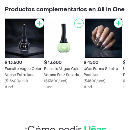
Productos complementarios en All In One
$ 13.600
$ 13.600
$ 4500
$ 
Esmalte Vogue Color
Esmalte Vogue Color
Uñas Forma Stiletto
Uña
Noche Estrellada
Verano Feliz Secado
Postizas
Dec
Secado Rapido 45
(
$13600/und
)
Rapido 45 Segundos
(
$13600/und
)
Transparentes X20
(
$4500/und
)
Art 
(
$4
Segundos 12ml
1Und
12ml
1Und
1Und
1Un
¿Cómo pedir
Uñas