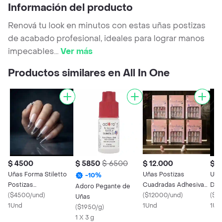
Información del producto
Renová tu look en minutos con estas uñas postizas
de acabado profesional, ideales para lograr manos
impecables
...
Ver más
Productos similares en All In One
$ 4500
$ 5850
$ 6500
$ 12.000
$ 
Uñas Forma Stiletto
Uñas Postizas
Uña
-
10
%
Postizas
Cuadradas Adhesivas
Dec
Adoro Pegante de
Transparentes X20
(
$4500/und
)
Decoradas
(
$12000/und
)
Ball
(
$4
Uñas
1Und
1Und
1Un
(
$1950/g
)
1 X 3 g