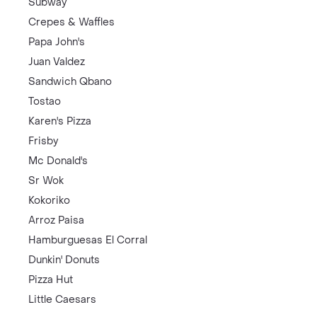
Subway
Crepes & Waffles
Papa John's
Juan Valdez
Sandwich Qbano
Tostao
Karen's Pizza
Frisby
Mc Donald's
Sr Wok
Kokoriko
Arroz Paisa
Hamburguesas El Corral
Dunkin' Donuts
Pizza Hut
Little Caesars