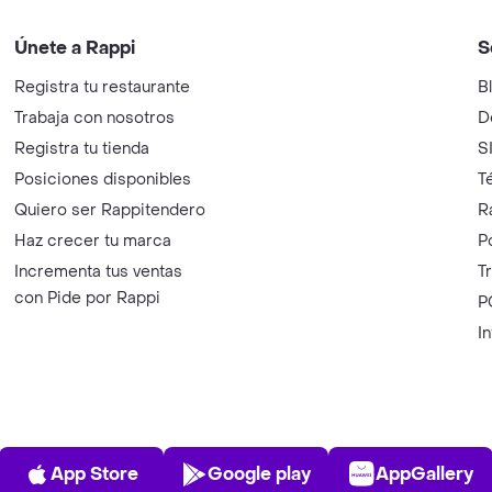
Únete a Rappi
S
Registra tu restaurante
B
Trabaja con nosotros
D
Registra tu tienda
S
Posiciones disponibles
T
Quiero ser Rappitendero
R
Haz crecer tu marca
P
Incrementa tus ventas
T
con Pide por Rappi
P
I
App Store
Play Store
AppGalle
App Store
Google play
AppGallery