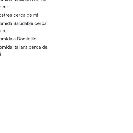
e mi
ostres cerca de mi
omida Saludable cerca
e mi
omida a Domicilio
omida Italiana cerca de
i