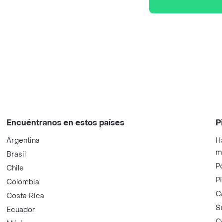
Encuéntranos en estos países
P
Argentina
H
m
Brasil
P
Chile
P
Colombia
C
Costa Rica
S
Ecuador
C