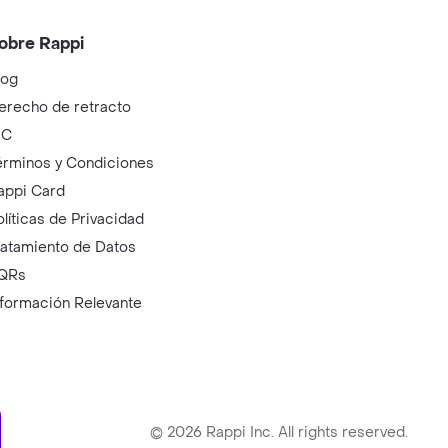
obre Rappi
log
erecho de retracto
IC
érminos y Condiciones
appi Card
olíticas de Privacidad
ratamiento de Datos
QRs
nformación Relevante
ry
©
2026
Rappi Inc. All rights reserved.