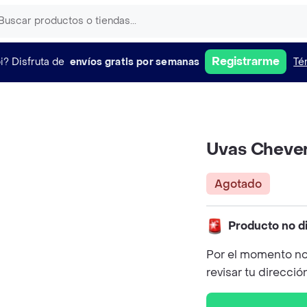
Registrarme
i?
Disfruta de
envíos gratis por semanas
Té
Uvas Cheve
Agotado
Producto no d
Por el momento no
revisar tu direcció