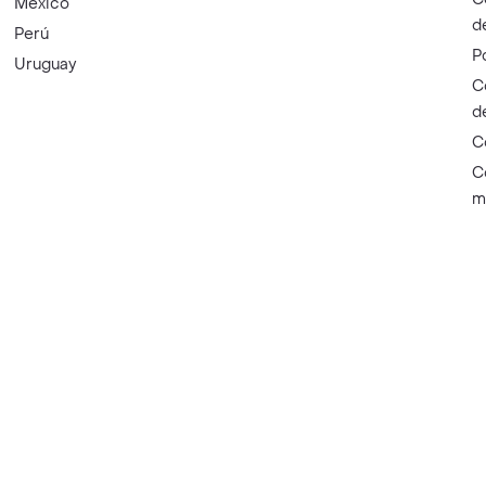
México
d
Perú
P
Uruguay
C
d
C
C
m