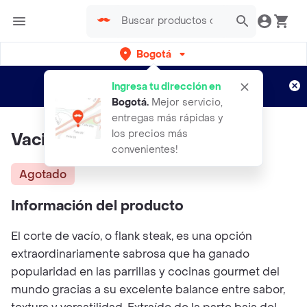
Bogotá
Regístrate
¿Nuevo en Rappi?
y disfruta de
Ingresa tu dirección en
envíos gratis por semanas
Aplican TyC
Bogotá
.
Mejor servicio,
entregas más rápidas y
los precios más
Vacio De Res
convenientes!
Agotado
Información del producto
El corte de vacío, o flank steak, es una opción
extraordinariamente sabrosa que ha ganado
popularidad en las parrillas y cocinas gourmet del
mundo gracias a su excelente balance entre sabor,