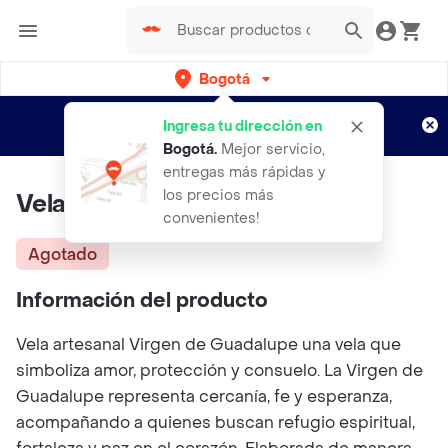
Bogotá
Regístrate
¿Nuevo en Rappi?
y disfruta de
Ingresa tu dirección en
envíos gratis por semanas
Aplican TyC
Bogotá
.
Mejor servicio,
entregas más rápidas y
los precios más
Vela Virgen De Guadalupe
convenientes!
Agotado
Información del producto
Vela artesanal Virgen de Guadalupe una vela que
simboliza amor, protección y consuelo. La Virgen de
Guadalupe representa cercanía, fe y esperanza,
acompañando a quienes buscan refugio espiritual,