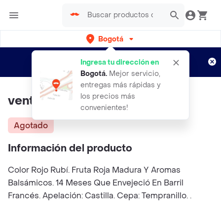
Bogotá
Regístrate
¿Nuevo en Rappi?
y disfruta de
Ingresa tu dirección en
envíos gratis por semanas
Aplican TyC
Bogotá
.
Mejor servicio,
entregas más rápidas y
los precios más
venta la ossa Vino Tinto
convenientes!
Agotado
Información del producto
Color Rojo Rubí. Fruta Roja Madura Y Aromas
Balsámicos. 14 Meses Que Envejeció En Barril
Francés. Apelación: Castilla. Cepa: Tempranillo. .