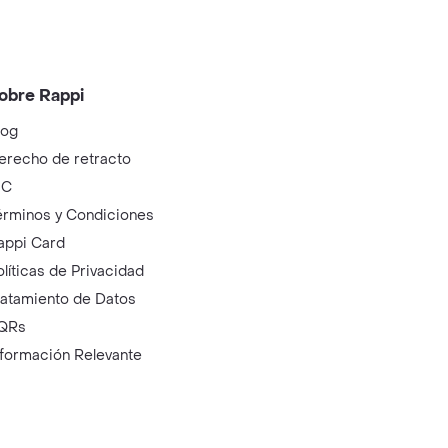
obre Rappi
log
erecho de retracto
IC
érminos y Condiciones
appi Card
olíticas de Privacidad
ratamiento de Datos
QRs
nformación Relevante