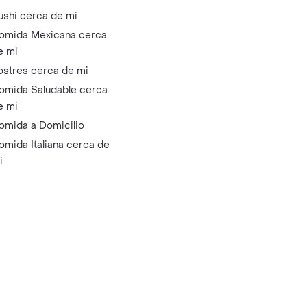
ushi cerca de mi
omida Mexicana cerca
e mi
ostres cerca de mi
omida Saludable cerca
e mi
omida a Domicilio
omida Italiana cerca de
i