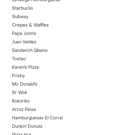
Starbucks
Subway
Crepes & Waffles
Papa John's
Juan Valdez
Sandwich Qbano
Tostao
Karen's Pizza
Frisby
Mc Donald's
Sr Wok
Kokoriko
Arroz Paisa
Hamburguesas El Corral
Dunkin' Donuts
Pizza Hut