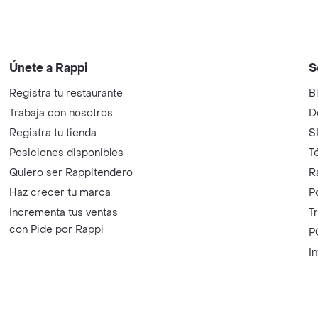
Únete a Rappi
S
Registra tu restaurante
B
Trabaja con nosotros
D
Registra tu tienda
S
Posiciones disponibles
T
Quiero ser Rappitendero
R
Haz crecer tu marca
P
Incrementa tus ventas
T
con Pide por Rappi
P
I