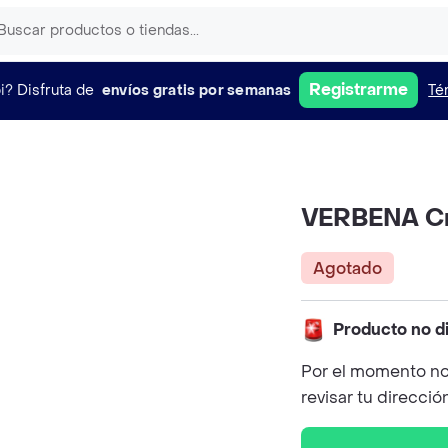
Registrarme
i?
Disfruta de
envíos gratis por semanas
Té
VERBENA Cr
Agotado
Producto no d
Por el momento no
revisar tu direcció