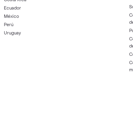
S
Ecuador
C
México
d
Perú
P
Uruguay
C
d
C
C
m