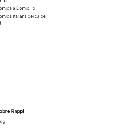
e mi
omida a Domicilio
omida Italiana cerca de
i
obre Rappi
log