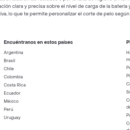
ión clara y precisa sobre el nivel de carga de la batería 
tiva, lo que te permite personalizar el corte de pelo segú
Encuéntranos en estos países
P
Argentina
H
m
Brasil
P
Chile
P
Colombia
C
Costa Rica
S
Ecuador
C
México
d
Perú
P
Uruguay
C