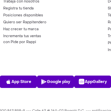
Trabaja con nosotros
D
Registra tu tienda
S
Posiciones disponibles
T
Quiero ser Rappitendero
R
Haz crecer tu marca
P
Incrementa tus ventas
T
con Pide por Rappi
P
I
App Store
Play Store
AppGalle
App Store
Google play
AppGallery
T 900.843.898-9 --- Calle 63 # 16A-02 Bogotá D.C. --- notificac