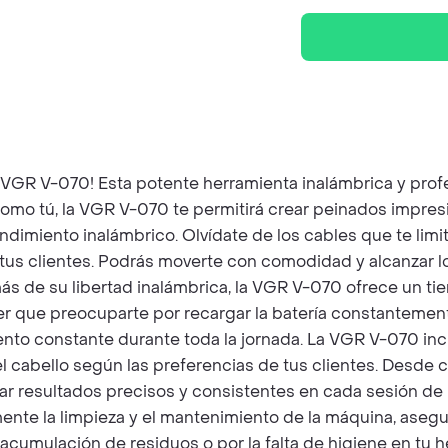
 VGR V-070! Esta potente herramienta inalámbrica y profe
omo tú, la VGR V-070 te permitirá crear peinados impresi
dimiento inalámbrico. Olvídate de los cables que te limi
n tus clientes. Podrás moverte con comodidad y alcanzar l
s de su libertad inalámbrica, la VGR V-070 ofrece un ti
tener que preocuparte por recargar la batería constantem
miento constante durante toda la jornada. La VGR V-070 inc
 cabello según las preferencias de tus clientes. Desde c
ar resultados precisos y consistentes en cada sesión de
ente la limpieza y el mantenimiento de la máquina, asegu
acumulación de residuos o por la falta de higiene en tu 