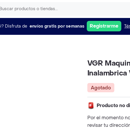
Registrarme
i?
Disfruta de
envíos gratis por semanas
Té
VGR Maquina
Inalambrica
Agotado
Producto no d
Por el momento no
revisar tu direcció