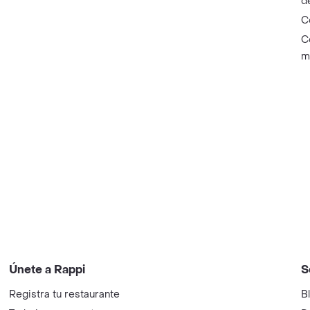
d
C
C
m
Únete a Rappi
S
Registra tu restaurante
B