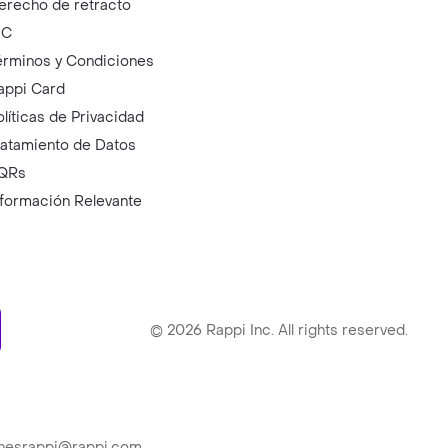
erecho de retracto
IC
érminos y Condiciones
appi Card
olíticas de Privacidad
ratamiento de Datos
QRs
nformación Relevante
ry
©
2026
Rappi Inc. All rights reserved.
ionesrappi@rappi.com