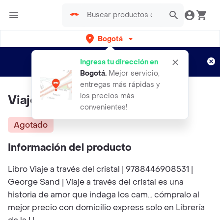
Bogotá
Regístrate
¿Nuevo en Rappi?
y disfruta de
Ingresa tu dirección en
envíos gratis por semanas
Aplican TyC
Bogotá
.
Mejor servicio,
entregas más rápidas y
los precios más
Viaje a Través Del Cristal
convenientes!
Agotado
Información del producto
Libro Viaje a través del cristal | 9788446908531 |
George Sand | Viaje a través del cristal es una
historia de amor que indaga los cam... cómpralo al
mejor precio con domicilio express solo en Librería