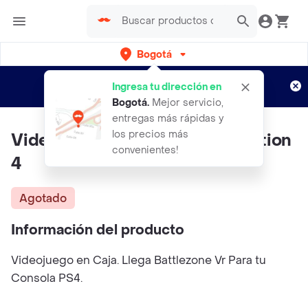
Bogotá
Regístrate
¿Nuevo en Rappi?
y disfruta de
Ingresa tu dirección en
envíos gratis por semanas
Aplican TyC
Bogotá
.
Mejor servicio,
entregas más rápidas y
los precios más
Videojuego Battlezone Playstation
convenientes!
4
Agotado
Información del producto
Videojuego en Caja. Llega Battlezone Vr Para tu
Consola PS4.