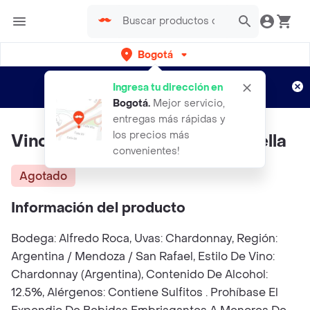
Bogotá
Regístrate
¿Nuevo en Rappi?
y disfruta de
Ingresa tu dirección en
envíos gratis por semanas
Aplican TyC
Bogotá
.
Mejor servicio,
entregas más rápidas y
los precios más
Vino Blanco Ch Ardo Nnay Botella
convenientes!
Agotado
Información del producto
Bodega: Alfredo Roca, Uvas: Chardonnay, Región:
Argentina / Mendoza / San Rafael, Estilo De Vino:
Chardonnay (Argentina), Contenido De Alcohol:
12.5%, Alérgenos: Contiene Sulfitos . Prohíbase El