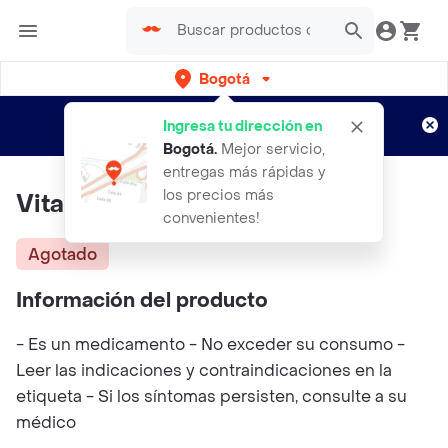
Bogotá
Regístrate
¿Nuevo en Rappi?
y disfruta de
Ingresa tu dirección en
envíos gratis por semanas
Aplican TyC
Bogotá
.
Mejor servicio,
entregas más rápidas y
los precios más
Vitafer 500 Ml
convenientes!
Agotado
Información del producto
- Es un medicamento - No exceder su consumo -
Leer las indicaciones y contraindicaciones en la
etiqueta - Si los síntomas persisten, consulte a su
médico