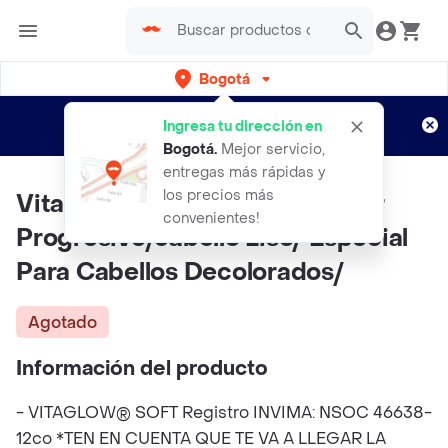
Bogotá
Regístrate
¿Nuevo en Rappi?
y disfruta de
Ingresa tu dirección en
envíos gratis por semanas
Aplican TyC
Bogotá
.
Mejor servicio,
entregas más rápidas y
los precios más
Vitaglow Soft Keratina Alisador
convenientes!
Progresivo/cabello Liso/ Especial
Para Cabellos Decolorados/
Agotado
Información del producto
- VITAGLOW® SOFT Registro INVIMA: NSOC 46638-
12co *TEN EN CUENTA QUE TE VA A LLEGAR LA