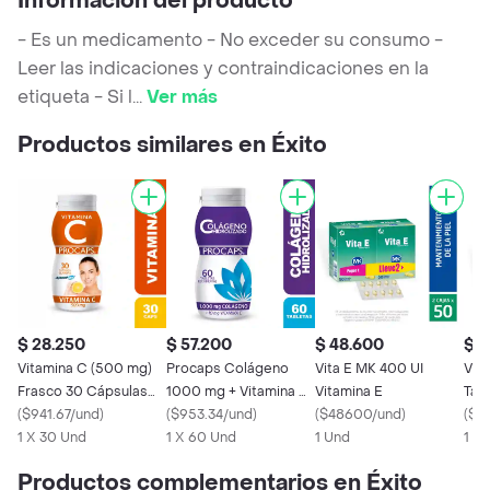
Información del producto
- Es un medicamento - No exceder su consumo -
Leer las indicaciones y contraindicaciones en la
etiqueta - Si l
...
Ver más
Productos similares en Éxito
$ 28.250
$ 57.200
$ 48.600
$ 1
Vitamina C (500 mg)
Procaps Colágeno
Vita E MK 400 UI
Vita
Frasco 30 Cápsulas
1000 mg + Vitamina C
Vitamina E
Tab
Blandas
(
$941.67/und
)
frasco x 60 tabletas
(
$953.34/und
)
(
$48600/und
)
(50
(
$95
1 X 30 Und
1 X 60 Und
1 Und
1 X 
Productos complementarios en Éxito