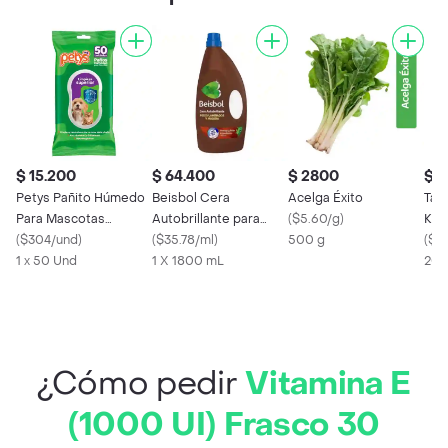
$ 15.200
$ 64.400
$ 2800
$ 1
Petys Pañito Húmedo
Beisbol Cera
Acelga Éxito
Taeq
Para Mascotas
Autobrillante para
(
$5.60/g
)
Kos
Limpieza Superior
(
$304/und
)
Pisos Laminados y de
(
$35.78/ml
)
500 g
(
$72
1 x 50 Und
Madera
1 X 1800 mL
200
¿Cómo pedir
Vitamina E
(1000 UI) Frasco 30