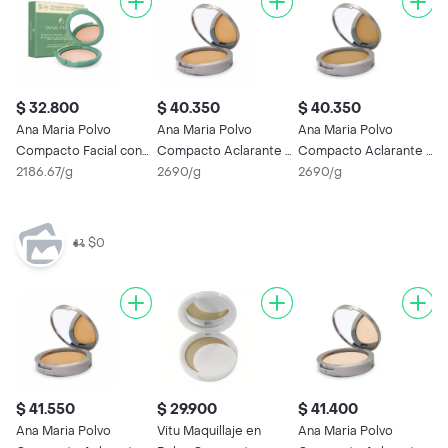
$ 32.800
$ 40.350
$ 40.350
$
Ana Maria Polvo
Ana Maria Polvo
Ana Maria Polvo
A
Compacto Facial con
Compacto Aclarante y
Compacto Aclarante y
C
SPF 20 Tono 06
2186.67/g
Humectante Tono
2690/g
Humectante Tono
2690/g
A
2
Natural
Arena
Moca
$0
$ 41.550
$ 29.900
$ 41.400
$
Ana Maria Polvo
Vitu Maquillaje en
Ana Maria Polvo
A