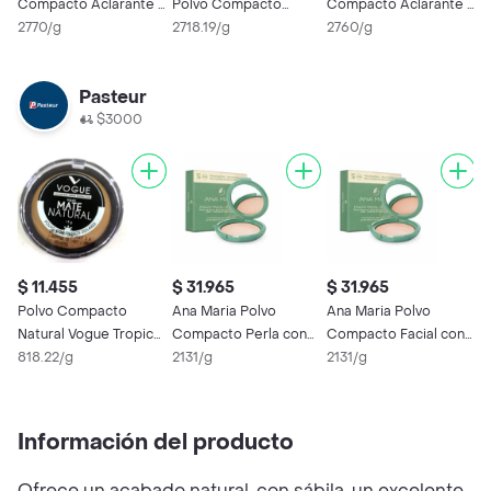
Compacto Aclarante y
Polvo Compacto
Compacto Aclarante y
C
Humectante Tono
2770/g
Micropulverizado
2718.19/g
Humectante Tono
2760/g
A
2
Arena
Arroz y Macadamia
Perla
Pasteur
$3000
$ 11.455
$ 31.965
$ 31.965
$
Polvo Compacto
Ana Maria Polvo
Ana Maria Polvo
A
Natural Vogue Tropico
Compacto Perla con
Compacto Facial con
C
14 g
818.22/g
SPF 20
2131/g
SPF 20 Tono 06
2131/g
H
2
Natural
A
Información del producto
Ofrece un acabado natural, con sábila, un excelente