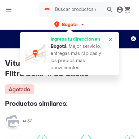
Bogotá
Regístrate
¿Nuevo en Rappi?
y disfruta de
Ingresa tu dirección en
envíos gratis por semanas
Aplican TyC
Bogotá
.
Mejor servicio,
entregas más rápidas y
los precios más
Vitu Polvo Compacto Sabila Y
convenientes!
Filtro Solar #05 Cacao
Agotado
Productos similares:
$0