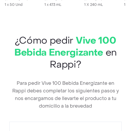
1 x 50 Und
1 x 473 mL
1 X 240 mL
1 X
¿Cómo pedir
Vive 100
Bebida Energizante
en
Rappi?
Para pedir Vive 100 Bebida Energizante en
Rappi debes completar los siguientes pasos y
nos encargamos de llevarte el producto a tu
domicilio a la brevedad