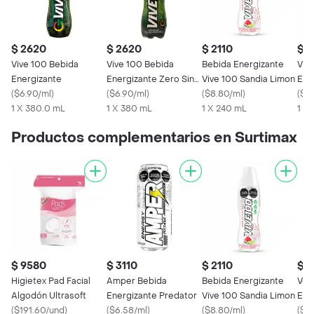
$ 2620
$ 2620
$ 2110
$ 
Vive 100 Bebida
Vive 100 Bebida
Bebida Energizante
Viv
Energizante
Energizante Zero Sin
Vive 100 Sandia Limon
Ene
(
$6.90/ml
)
Azúcar
(
$6.90/ml
)
(
$8.80/ml
)
Lim
(
$7.
1 X 380.0 mL
1 X 380 mL
1 X 240 mL
1 x
Productos complementarios en Surtimax
$ 9580
$ 3110
$ 2110
$ 
Higietex Pad Facial
Amper Bebida
Bebida Energizante
Vol
Algodón Ultrasoft
Energizante Predator
Vive 100 Sandia Limon
Ene
(
$191.60/und
)
(
$6.58/ml
)
(
$8.80/ml
)
Cafe
(
$13