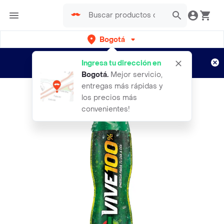
Bogotá
Regístrate
¿Nuevo en Rappi?
y disfruta de
Ingresa tu dirección en
envíos gratis por semanas
Aplican TyC
Bogotá
.
Mejor servicio,
entregas más rápidas y
los precios más
convenientes!