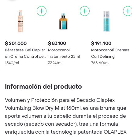
$ 201.000
$ 83.100
$ 191.400
$
Kérastase Gel Capilar
Moroccanoil
Moroccanoil Cremas
M
en Crema Control de
Tratamiento 25ml
Curl Defining
P
Rizos
1340/ml
3324/ml
765.60/ml
1
7
Información del producto
Volumen y Protección para el Secado Olaplex
Volumizing Blow Dry Mist 150ml, es una bruma que
aporta volumen a tu cabello durante el proceso de
secado (secado con secador), trae una formula
enriquecida con la tecnología patentada OLAPLEX