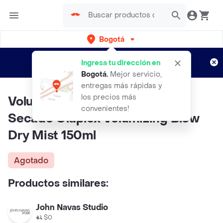
Bogotá
Regístrate
¿Nuevo en Rappi?
y disfruta de
Ingresa tu dirección en
envíos gratis por semanas
Aplican TyC
Bogotá
.
Mejor servicio,
entregas más rápidas y
los precios más
Volumen Y Protección Para El
convenientes!
Secado Olaplex Volumizing Blow
Dry Mist 150ml
Agotado
Productos similares:
John Navas Studio
$0