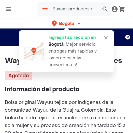
Bogotá
Regístrate
¿Nuevo en Rappi?
y disfruta de
Ingresa tu dirección en
envíos gratis por semanas
Aplican TyC
Bogotá
.
Mejor servicio,
entregas más rápidas y
los precios más
Wayuu Bag Grande Con Cristales
convenientes!
Agotado
Información del producto
Bolsa original Wayuu tejida por indígenas de la
comunidad Wayuu de la Guajira, Colombia. Este
bolso ha sido tejido artesanalmente a mano por una
sola mujer y su proceso de creación ha tardado 15 a