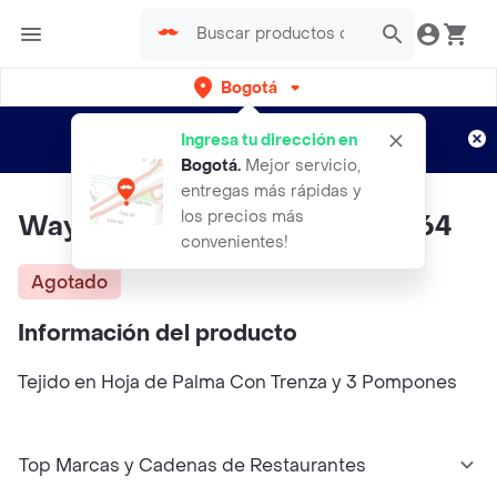
Bogotá
Regístrate
¿Nuevo en Rappi?
y disfruta de
Ingresa tu dirección en
envíos gratis por semanas
Aplican TyC
Bogotá
.
Mejor servicio,
entregas más rápidas y
los precios más
Wayuu Kaseka Sombrero Sw064
convenientes!
Agotado
Información del producto
Tejido en Hoja de Palma Con Trenza y 3 Pompones
Top Marcas y Cadenas de Restaurantes