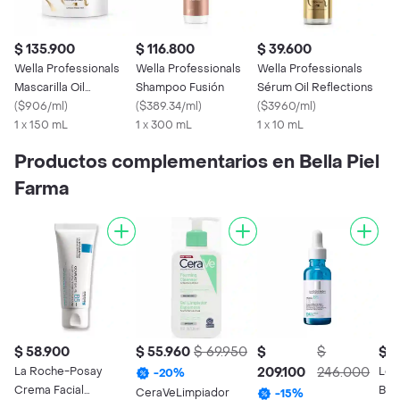
$ 135.900
$ 116.800
$ 39.600
Wella Professionals
Wella Professionals
Wella Professionals
Mascarilla Oil
Shampoo Fusión
Sérum Oil Reflections
Reflections
(
$906/ml
)
(
$389.34/ml
)
(
$3960/ml
)
1 x 150 mL
1 x 300 mL
1 x 10 mL
Productos complementarios en Bella Piel
Farma
$ 58.900
$ 55.960
$ 69.950
$
$
$ 9
La Roche-Posay
209.100
246.000
Loc
-
20
%
Crema Facial
Bab
CeraVeLimpiador
-
15
%