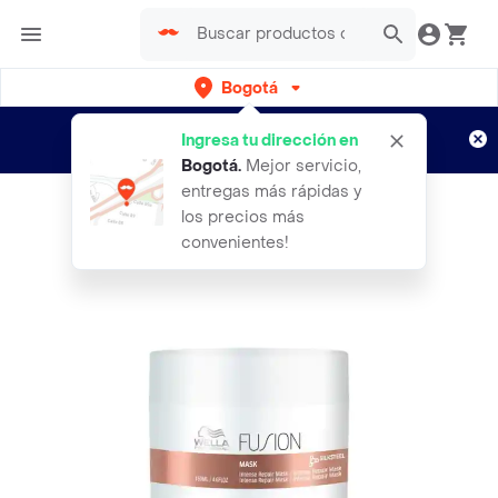
Bogotá
Regístrate
¿Nuevo en Rappi?
y disfruta de
Ingresa tu dirección en
envíos gratis por semanas
Aplican TyC
Bogotá
.
Mejor servicio,
entregas más rápidas y
los precios más
convenientes!