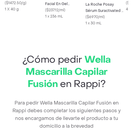
Cicaplast Baume B5 +
(
$1472.50/g
)
Hip
(
$24
Facial En Gel
La Roche Posay
1 X 40 g
400
Hidratante Piel Normal
(
$237.12/ml
)
Sérum Suractivated Nv
A Grasa
1 x 236 mL
Hyalu B5
(
$6970/ml
)
1 x 30 mL
¿Cómo pedir
Wella
Mascarilla Capilar
Fusión
en Rappi?
Para pedir Wella Mascarilla Capilar Fusión en
Rappi debes completar los siguientes pasos y
nos encargamos de llevarte el producto a tu
domicilio a la brevedad