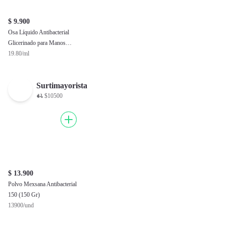
$ 9.900
Osa Líquido Antibacterial
Glicerinado para Manos
Humecta
19.80/ml
Surtimayorista
$10500
$ 13.900
Polvo Mexsana Antibacterial
150 (150 Gr)
13900/und