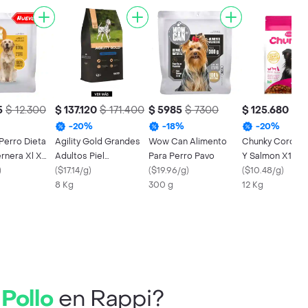
5
$ 12.300
$ 137.120
$ 171.400
$ 5985
$ 7300
$ 125.680
$ 1
-
20
%
-
18
%
-
20
%
erro Dieta
Agility Gold Grandes
Wow Can Alimento
Chunky Cordero
ernera Xl X
Adultos Piel
Para Perro Pavo
Y Salmon X12kls
)
X8kl157339
(
$17.14/g
)
(
$19.96/g
)
(
$10.48/g
)
8 Kg
300 g
12 Kg
Pollo
en Rappi?