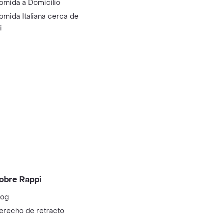
omida a Domicilio
omida Italiana cerca de
i
obre Rappi
log
erecho de retracto