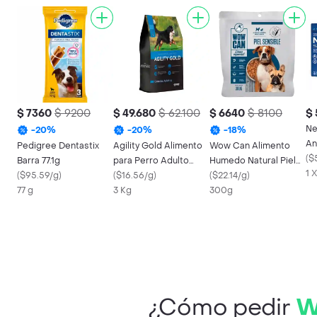
$ 7360
$ 9200
$ 49.680
$ 62.100
$ 6640
$ 8100
$ 
Ne
-
20
%
-
20
%
-
18
%
An
Pedigree Dentastix
Agility Gold Alimento
Wow Can Alimento
7.
(
$
Barra 77.1g
para Perro Adulto
Humedo Natural Piel
1 
(
$95.59/g
)
Raza Grande
(
$16.56/g
)
Sensible 300g
(
$22.14/g
)
77 g
3 Kg
300g
¿Cómo pedir
W