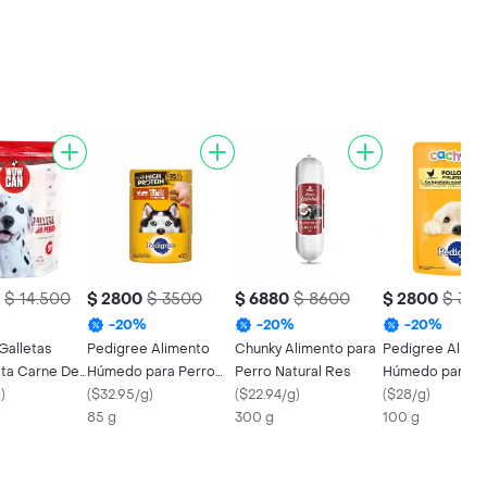
$ 14.500
$ 2800
$ 3500
$ 6880
$ 8600
$ 2800
$ 35
-
20
%
-
20
%
-
20
%
alletas
Pedigree Alimento
Chunky Alimento para
Pedigree Alime
eta Carne De
Húmedo para Perro
Perro Natural Res
Húmedo para P
0 Gr
g
)
Adulto de Pollo y
(
$32.95/g
)
(
$22.94/g
)
Cachorro Sabor
(
$28/g
)
Cerdo
85 g
300 g
100 g