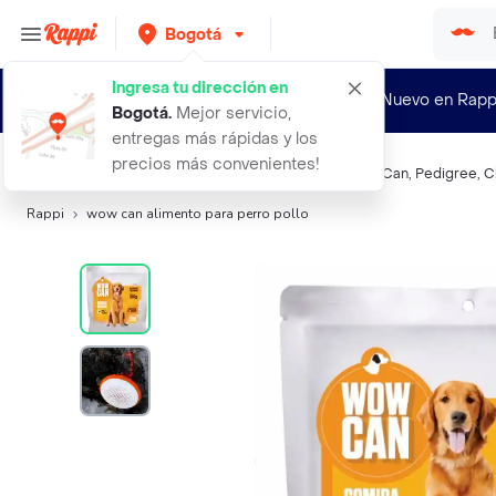
Bogotá
Ingresa tu dirección en
¿Nuevo en Rapp
Bogotá
.
Mejor servicio,
entregas más rápidas y los
precios más convenientes!
Búsquedas relacionadas:
Alimento para perros
,
Wow Can
,
Pedigree
,
C
Rappi
wow can alimento para perro pollo