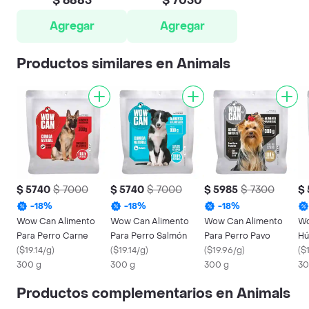
$ 6885
$ 7050
Agregar
Agregar
Productos similares en Animals
$ 5740
$ 7000
$ 5740
$ 7000
$ 5985
$ 7300
$
-
18
%
-
18
%
-
18
%
Wow Can Alimento
Wow Can Alimento
Wow Can Alimento
Wo
Para Perro Carne
Para Perro Salmón
Para Perro Pavo
Hú
(
$19.14/g
)
(
$19.14/g
)
(
$19.96/g
)
Ce
(
$1
300 g
300 g
300 g
30
Productos complementarios en Animals