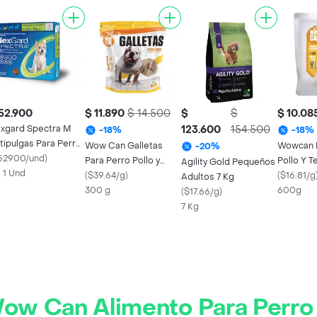
52.900
$ 11.890
$ 14.500
$
$
$ 10.08
xgard Spectra M
123.600
154.500
-
18
%
-
18
%
tipulgas Para Perro
Wow Can Galletas
Wowcan P
-
20
%
5-15 Kg
52900/und
)
Para Perro Pollo y
Pollo Y T
Agility Gold Pequeños
X 1 Und
Ternera
(
$39.64/g
)
600 Gr
(
$16.81/g
Adultos 7 Kg
300 g
600g
(
$17.66/g
)
7 Kg
ow Can Alimento Para Perro 