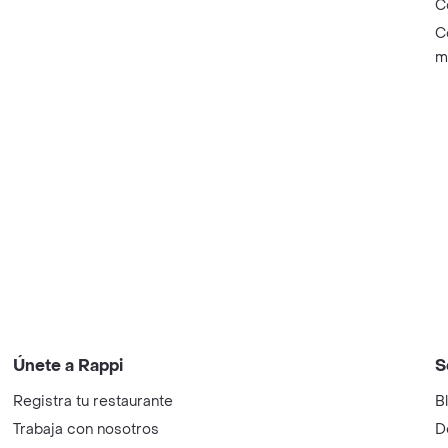
C
C
m
Únete a Rappi
S
Registra tu restaurante
B
Trabaja con nosotros
D