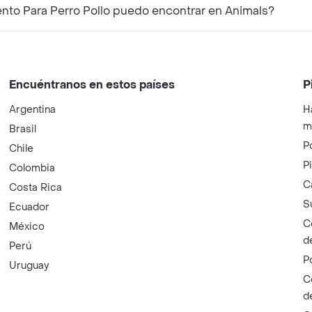
to Para Perro Pollo puedo encontrar en Animals?
Encuéntranos en estos países
P
Argentina
H
m
Brasil
P
Chile
P
Colombia
C
Costa Rica
S
Ecuador
C
México
d
Perú
P
Uruguay
C
d