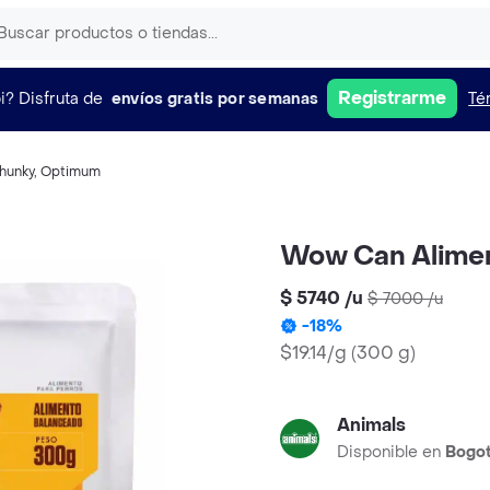
Registrarme
i?
Disfruta de
envíos gratis por semanas
Té
hunky
,
Optimum
Wow Can Aliment
$ 5740
/
u
$ 7000
/
u
-
18
%
$19.14/g
(
300 g
)
Animals
Disponible en
Bogo