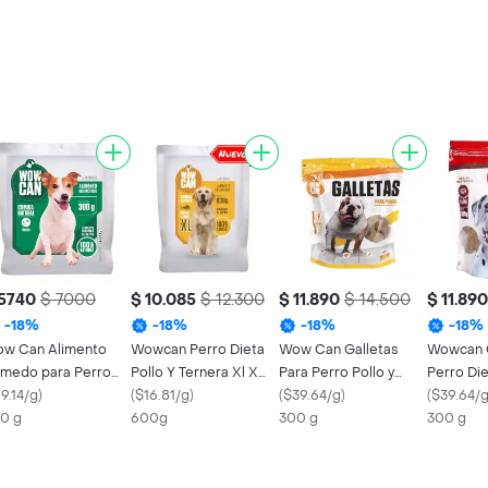
 5740
$ 7000
$ 10.085
$ 12.300
$ 11.890
$ 14.500
$ 11.890
-
18
%
-
18
%
-
18
%
-
18
%
w Can Alimento
Wowcan Perro Dieta
Wow Can Galletas
Wowcan G
medo para Perro
Pollo Y Ternera Xl X
Para Perro Pollo y
Perro Di
rdo
9.14/g
)
600 Gr
(
$16.81/g
)
Ternera
(
$39.64/g
)
Res X 30
(
$39.64/
0 g
600g
300 g
300 g