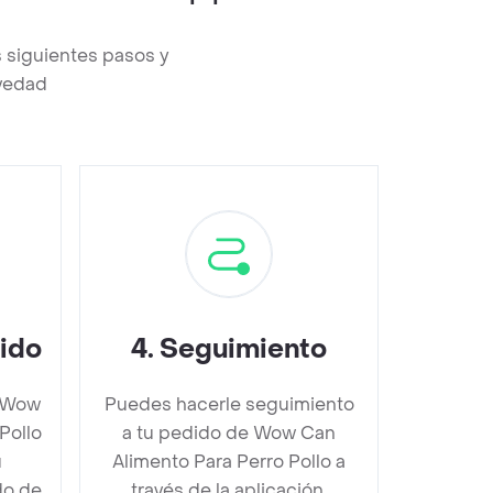
 siguientes pasos y
evedad
dido
4
.
Seguimiento
e Wow
Puedes hacerle seguimiento
Pollo
a tu pedido de Wow Can
u
Alimento Para Perro Pollo a
do de
través de la aplicación.