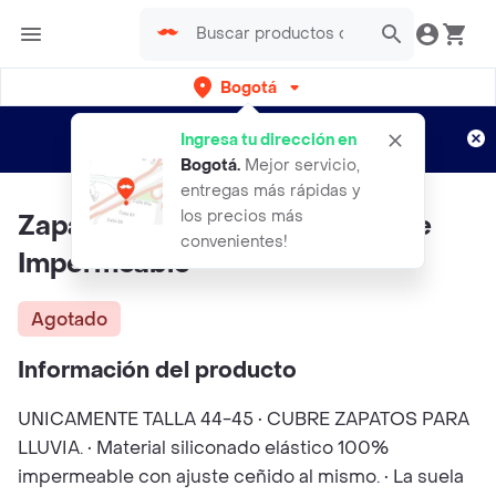
Bogotá
Regístrate
¿Nuevo en Rappi?
y disfruta de
Ingresa tu dirección en
envíos gratis por semanas
Aplican TyC
Bogotá
.
Mejor servicio,
entregas más rápidas y
los precios más
Zapaton Siliconado Alto Calibre
convenientes!
Impermeable
Agotado
Información del producto
UNICAMENTE TALLA 44-45 • CUBRE ZAPATOS PARA
LLUVIA. • Material siliconado elástico 100%
impermeable con ajuste ceñido al mismo. • La suela