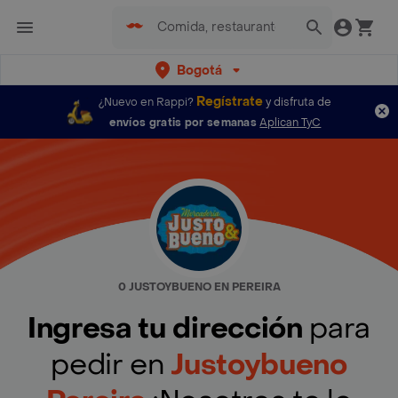
Bogotá
Regístrate
¿Nuevo en Rappi?
y disfruta de
envíos gratis por semanas
Aplican TyC
0 JUSTOYBUENO EN PEREIRA
Ingresa tu dirección
para
pedir en
Justoybueno