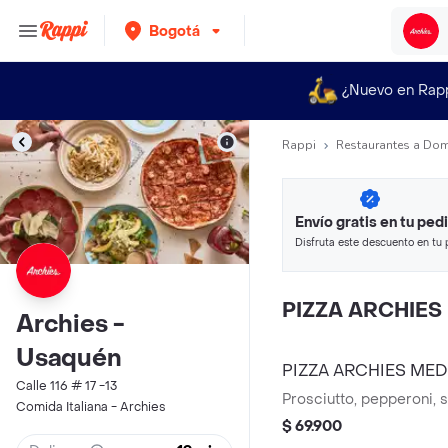
Bogotá
¿Nuevo en Rap
Rappi
Restaurantes a Dom
Envío gratis en tu ped
Disfruta este descuento en tu 
en minutos.
PIZZA ARCHIES
Archies -
Usaquén
PIZZA ARCHIES MED
Calle 116 # 17 -13
Prosciutto, pepperoni, s
Comida Italiana - Archies
$ 69.900