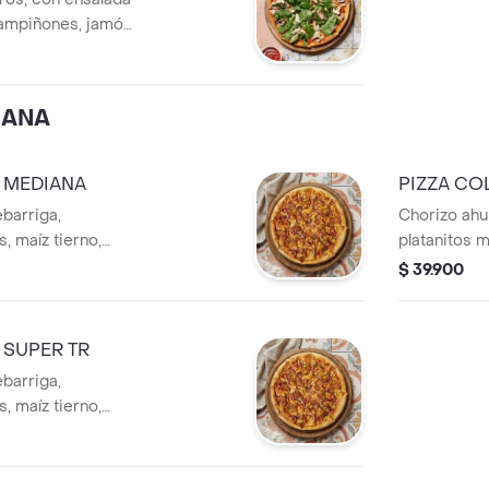
hampiñones, jamón
 de anchoas.
IANA
 MEDIANA
PIZZA CO
barriga,
Chorizo ahu
s, maíz tierno,
platanitos m
o.
cebolla mora
$ 39.900
 SUPER TR
barriga,
s, maíz tierno,
o.