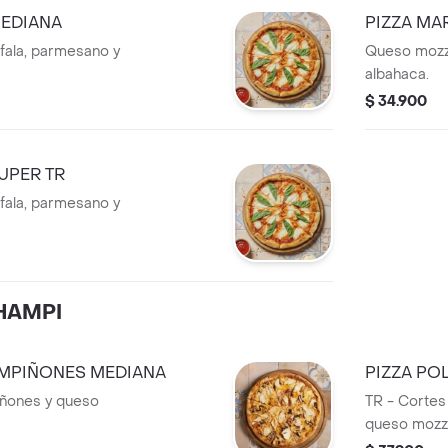
MEDIANA
PIZZA MA
fala, parmesano y
Queso mozza
albahaca.
$ 34.900
UPER TR
fala, parmesano y
HAMPI
AMPIÑONES MEDIANA
PIZZA PO
iñones y queso
TR - Cortes
queso mozza