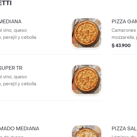
TTI
 MEDIANA
PIZZA GA
 vino, queso
Camarones m
 perejil y cebolla
mozzarella, 
$ 43.900
SUPER TR
 vino, queso
 perejil y cebolla
UMADO MEDIANA
PIZZA SA