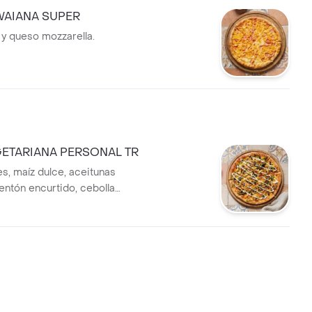
WAIANA SUPER
 y queso mozzarella.
GETARIANA PERSONAL TR
, maíz dulce, aceitunas
entón encurtido, cebolla
a, jalapeños, sour cream y