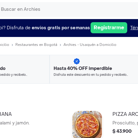
Registrarme
pi?
Disfruta de
envíos gratis por semanas
Tér
icilio
Restaurantes en Bogotá
Archies - Usaquén a Domicilio
ido
Hasta 40% OFF imperdible
pedido y recíbelo
Disfruta este descuento en tu pedido y recíbelo
en minutos.
IANA
PIZZA AR
alami y jamón.
Prosciutto, 
$ 43.900