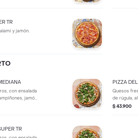
ER TR
alami y jamón.
RTO
MEDIANA
PIZZA DE
os, con ensalada
Quesos fres
hampiñones, jamón
de rúgula, 
 de anchoas.
y aderezo c
$ 43.900
SUPER TR
os, con ensalada