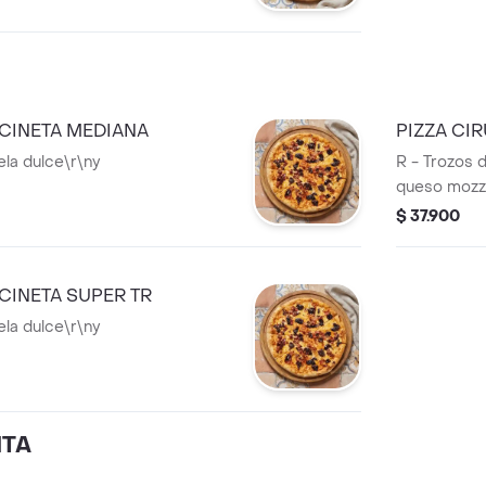
OCINETA MEDIANA
PIZZA CI
ela dulce\r\ny
R - Trozos d
queso mozza
$ 37.900
OCINETA SUPER TR
ela dulce\r\ny
ITA