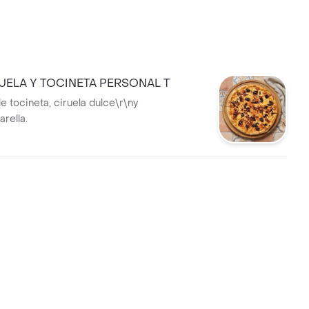
RUELA Y TOCINETA PERSONAL T
e tocineta, ciruela dulce\r\ny
rella.