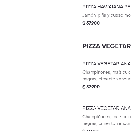
PIZZA HAWAIANA P
Jamón, piña y queso moz
$ 37.900
PIZZA VEGETAR
PIZZA VEGETARIAN
Champiñones, maíz dulc
negras, pimentón encurt
caramelizada, jalapeños
$ 57.900
pesto.
PIZZA VEGETARIANA
Champiñones, maíz dulc
negras, pimentón encurt
caramelizada, jalapeños