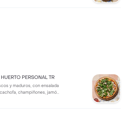
L HUERTO PERSONAL TR
cos y maduros, con ensalada
alcachofa, champiñones, jamón
ésar a base de anchoas.