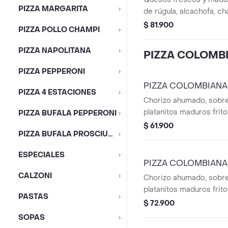
PIZZA MARGARITA
de rúgula, alcachofa, c
y aderezo césar a base
$ 81.900
PIZZA POLLO CHAMPI
PIZZA NAPOLITANA
PIZZA COLOMB
PIZZA PEPPERONI
PIZZA COLOMBIANA
PIZZA 4 ESTACIONES
Chorizo ahumado, sobre
platanitos maduros frito
PIZZA BUFALA PEPPERONI
cebolla morada y cilantr
$ 61.900
PIZZA BUFALA PROSCIUTO
ESPECIALES
PIZZA COLOMBIANA
CALZONI
Chorizo ahumado, sobre
platanitos maduros frito
PASTAS
cebolla morada y cilantr
$ 72.900
SOPAS