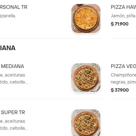
ERSONAL TR
PIZZA HA
zarella.
Jamón, piña
$ 71.900
IANA
A MEDIANA
PIZZA VE
e, aceitunas
Champiñones
ido, cebolla
negras, pim
, sour cream y
caramelizad
$ 37.900
pesto.
 SUPER TR
e, aceitunas
ido, cebolla
, sour cream y