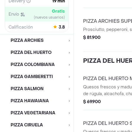
Delivery
19 min
Gratis
Envío
(nuevos usuarios)
PIZZA ARCHIES SUP
Calificación
3.8
Prosciutto, pepperoni, s
$ 81.900
PIZZA ARCHIES
PIZZA DEL HUERTO
PIZZA DEL HUE
PIZZA COLOMBIANA
PIZZA GAMBERETTI
PIZZA DEL HUERTO 
Quesos frescos y madur
PIZZA SALMON
de rúgula, alcachofa, c
y aderezo césar a base
PIZZA HAWAIANA
$ 69.900
PIZZA VEGETARIANA
PIZZA DEL HUERTO 
PIZZA CIRUELA
Quesos frescos y madur