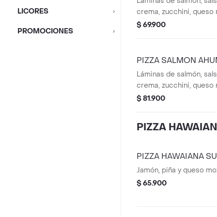
Láminas de salmón, sal
LICORES
crema, zucchini, queso 
peperoncino y sour cre
$ 69.900
PROMOCIONES
PIZZA SALMON AHU
Láminas de salmón, sal
crema, zucchini, queso 
peperoncino y sour cre
$ 81.900
PIZZA HAWAIA
PIZZA HAWAIANA SU
Jamón, piña y queso moz
$ 65.900