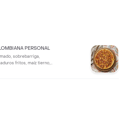
LOMBIANA PERSONAL
mado, sobrebarriga,
aduros fritos, maíz tierno,
da y cilantro.