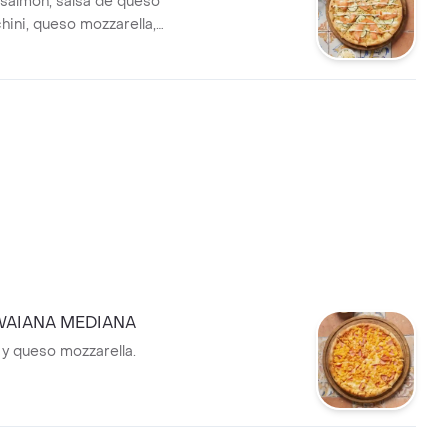
salmón, salsa de queso
hini, queso mozzarella,
 y sour cream.
WAIANA MEDIANA
 y queso mozzarella.