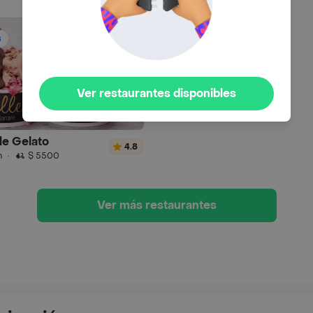
s
Ver restaurantes disponibles
le Gelato
4.8
n
·
$ 5500
Ver más restaurantes