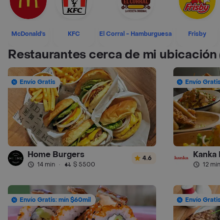
McDonald's
KFC
El Corral - Hamburguesa
Frisby
Restaurantes cerca de mi ubicación
Envío Gratis
Envío Grati
Home Burgers
Kanka 
4.6
14 min
·
$ 5500
12 mi
Envío Gratis: mín $60mil
Envío Grati