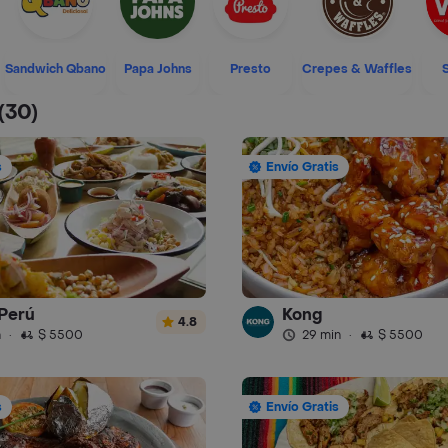
Sandwich Qbano
Papa Johns
Presto
Crepes & Waffles
(30)
s
Envío Gratis
Perú
Kong
4.8
n
·
$ 5500
29 min
·
$ 5500
s
Envío Gratis