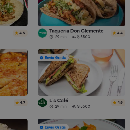
Taquería Don Clemente
4.5
4.4
29 min
·
$ 5500
Envío Gratis
L´s Café
4.7
4.9
29 min
·
$ 5500
Envío Gratis