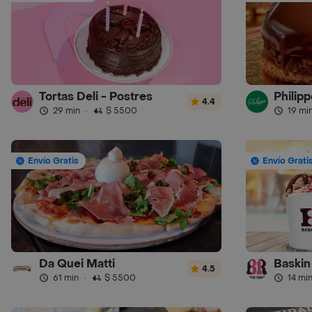
Tortas Deli - Postres
Philipp
4.4
29 min
·
$ 5500
19 mi
Envío Gratis
Envío Grati
Da Quei Matti
Baskin
4.5
61 min
·
$ 5500
14 mi