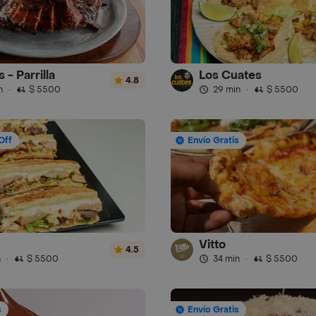
 - Parrilla
Los Cuates
4.8
n
·
$ 5500
29 min
·
$ 5500
Off
Envío Gratis
Vitto
4.5
n
·
$ 5500
34 min
·
$ 5500
s
Envío Gratis