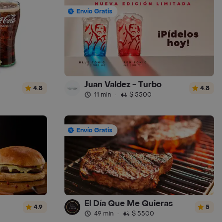
Envío Gratis
Juan Valdez - Turbo
4.8
4.8
11 min
·
$ 5500
Envío Gratis
El Día Que Me Quieras
4.9
5
49 min
·
$ 5500