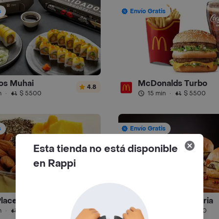
s
Envío Gratis
os Muhai
McDonalds Turbo
4.8
n
·
$ 5500
15 min
·
$ 5500
s
Envío Gratis
Esta tienda no está disponible
en Rappi
Place
La Hamburgueseria
4.9
n
·
$ 5500
29 min
·
$ 5500