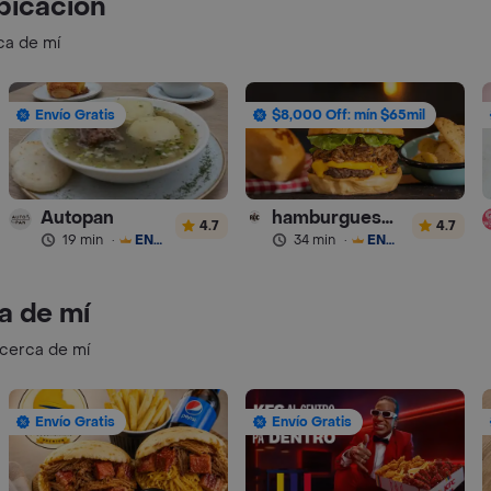
bicación
ca de mí
Envío Gratis
$8,000 Off: mín $65mil
Autopan
hamburguesas Rustica (RDC)
4.7
4.7
19 min
·
ENVÍO GRATIS
34 min
·
ENVÍO GRATIS
a de mí
 cerca de mí
Envío Gratis
Envío Gratis