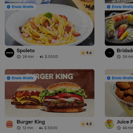
Envío Gratis
Envío Grati
Spoleto
Bridad
4.6
24 min
·
$ 5500
24 mi
Envío Gratis
Envío Grati
Burger King
Juice 
4.5
12 min
·
$ 5500
44 mi