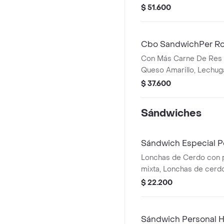
Qbano, papas y bebida.
$ 51.600
Cbo SandwichPer Ro
Con Más Carne De Res
Queso Amarillo, Lechug
Pimentón, Apio, Mostaza
$ 37.600
De Tomate, Cebolla Roj
Sándwiches
Sándwich Especial P
Lonchas de Cerdo con p
mixta, Lonchas de cerdo
queso mozzarella, lechu
$ 22.200
Qbano
Sándwich Personal 