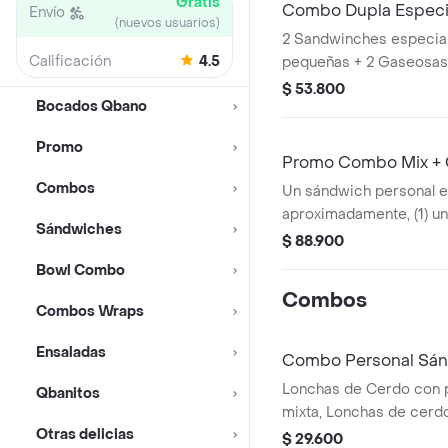
Gratis
Combo Dupla Especi
Envío
(nuevos usuarios)
2 Sandwinches especial
Calificación
4.5
pequeñas + 2 Gaseosas
400ml.
$ 53.800
Bocados Qbano
Promo
Promo Combo Mix + 
Combos
Un sándwich personal e
aproximadamente, (1) u
Sándwiches
personal ropa vieja o p
$ 88.900
aproximadamente (2) d
Bowl Combo
papas pequeñas, (2) do
Combos
(2) dos gaseosas 250ml 
Combos Wraps
de churros personal co
Ensaladas
Combo Personal Sán
Lonchas de Cerdo con p
Qbanitos
mixta, Lonchas de cerdo
Otras delicias
queso mozzarella, lechu
$ 29.600