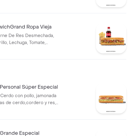
ento y bebida.
ichGrand Ropa Vieja
rne De Res Desmechada,
llo, Lechuga, Tomate,
pio, Mostaza, Salsa Bbq, Pasta
Cebolla Roja Y Salsa Qbano
Personal Súper Especial
Cerdo con pollo, jamonada
as de cerdo,cordero y res,
tomate,queso
lechuga batavia y salsa Qbano
Grande Especial