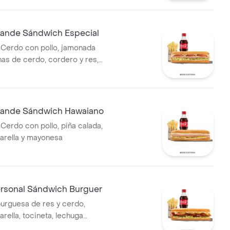
lechuga batavia y salsa Qbano
nde Sándwich Especial
Cerdo con pollo, jamonada
has de cerdo, cordero y res,
rella, lechuga batavia y salsa
ande Sándwich Hawaiano
Cerdo con pollo, piña calada,
arella y mayonesa
sonal Sándwich Burguer
rguesa de res y cerdo,
rella, tocineta, lechuga
ate, pepinillos, salsa BBQ y