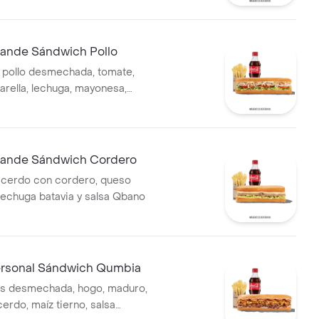
.
nde Sándwich Pollo
 pollo desmechada, tomate,
rella, lechuga, mayonesa,
rancesa y bebida.
ande Sándwich Cordero
 cerdo con cordero, queso
 lechuga batavia y salsa Qbano
rsonal Sándwich Qumbia
es desmechada, hogo, maduro,
erdo, maíz tierno, salsa