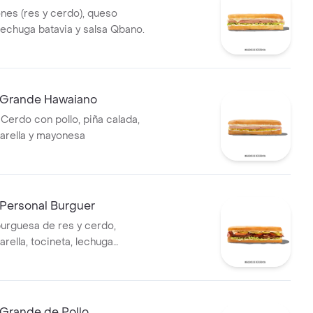
nes (res y cerdo), queso
lechuga batavia y salsa Qbano.
 Grande Hawaiano
Cerdo con pollo, piña calada,
arella y mayonesa
Personal Burguer
rguesa de res y cerdo,
rella, tocineta, lechuga
ate, pepinillos, salsa BBQ y
.
Grande de Pollo