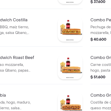
, papas y bebida.
Qbano, papa
$ 37.600
wich Costilla
Combo Per
 BBQ, maíz tierno,
Pechuga de 
ga, salsa Qbano,
mozzarella, 
da.
mostaza, pa
$ 40.600
dwich Roast Beef
Combo Gr
so mozzarella,
Carne costil
lsa Qbano, papas
hogo, pasta
cebolla blan
$ 51.600
bia
Combo Gra
da, hogo, maduro,
Costilla de 
ierno, salsa
queso mozza