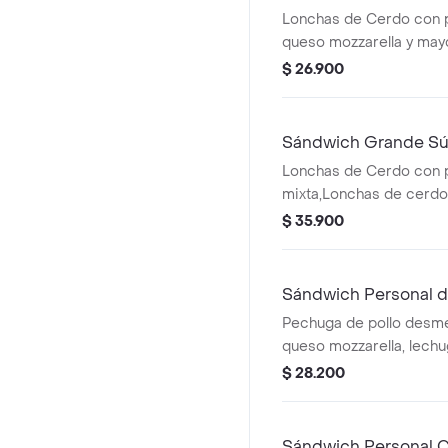
Lonchas de Cerdo con po
queso mozzarella y ma
$ 26.900
Sándwich Grande Sú
Lonchas de Cerdo con p
mixta,Lonchas de cerdo,
salchichón,tomate,ques
$ 35.900
mozzarella,lechuga bata
Sándwich Personal d
Pechuga de pollo desm
queso mozzarella, lech
$ 28.200
Sándwich Personal 