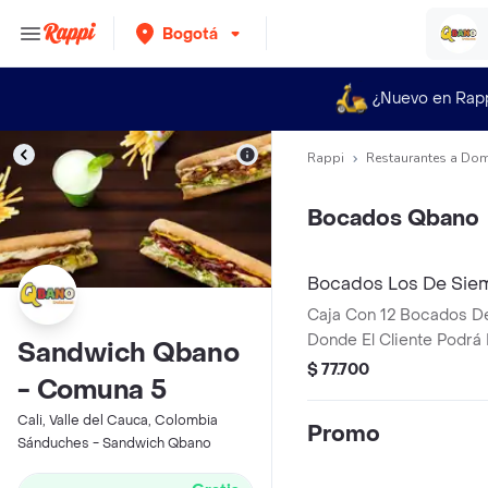
Bogotá
¿Nuevo en Rap
Rappi
Restaurantes a Dom
Bocados Qbano
Bocados Los De Sie
Caja Con 12 Bocados D
Donde El Cliente Podrá
Sandwich Qbano
Sabores Entre Cualquie
$ 77.700
- Comuna 5
Siempre (Especial, Haw
Especial Y/O Pollo BBQ)
Cali, Valle del Cauca, Colombia
Promo
Sánduches - Sandwich Qbano