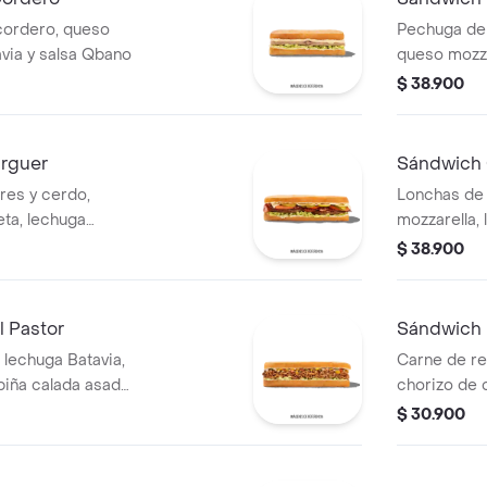
cordero, queso
Pechuga de
avia y salsa Qbano
queso mozza
$ 38.900
rguer
Sándwich 
es y cerdo,
Lonchas de
eta, lechuga
mozzarella,
los, salsa BBQ y
$ 38.900
l Pastor
Sándwich 
 lechuga Batavia,
Carne de r
piña calada asada,
chorizo de c
.
Qbano.
$ 30.900