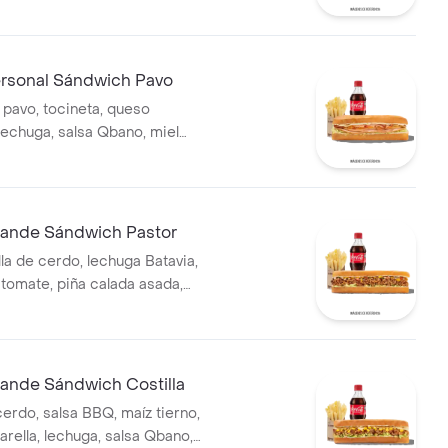
s y bebida.
sonal Sándwich Pavo
pavo, tocineta, queso
lechuga, salsa Qbano, miel
pas a la francesa y bebida.
ande Sándwich Pastor
la de cerdo, lechuga Batavia,
 tomate, piña calada asada,
ca y cilantro.
nde Sándwich Costilla
cerdo, salsa BBQ, maíz tierno,
rella, lechuga, salsa Qbano,