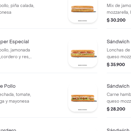
llo, piña calada,
Mix de jamo
yonesa
mozzarella, 
$ 30.200
per Especial
Sándwich
ollo, jamonada
Lonchas de 
cordero y res,
queso mozz
o
$ 35.900
via y salsa Qbano
e Pollo
Sándwich 
echada, tomate,
Carne hambu
uga y mayonesa
queso mozza
Batavia, tom
$ 28.200
salsa Qbano
Cordero
Sándwich 