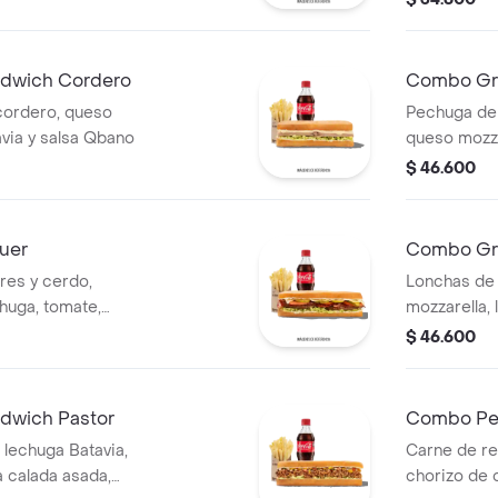
salsa Qbano
dwich Cordero
Combo Gra
cordero, queso
Pechuga de
avia y salsa Qbano
queso mozza
papas a la f
$ 46.600
uer
Combo Gr
es y cerdo,
Lonchas de
chuga, tomate,
mozzarella,
salsa Qbano, papas
$ 46.600
dwich Pastor
Combo Pe
 lechuga Batavia,
Carne de r
a calada asada,
chorizo de c