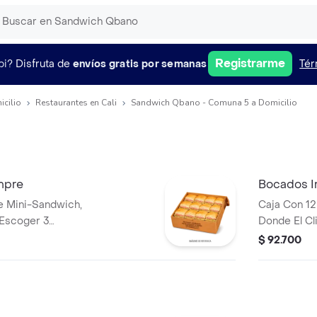
Registrarme
pi?
Disfruta de
envíos gratis por semanas
Tér
icilio
Restaurantes en Cali
Sandwich Qbano - Comuna 5 a Domicilio
mpre
Bocados Ir
e Mini-Sandwich,
Caja Con 1
 Escoger 3
Donde El Cl
ra De Los De
Sabores Ent
$ 92.700
aiano, Super
Irresistible
.
Pollo).