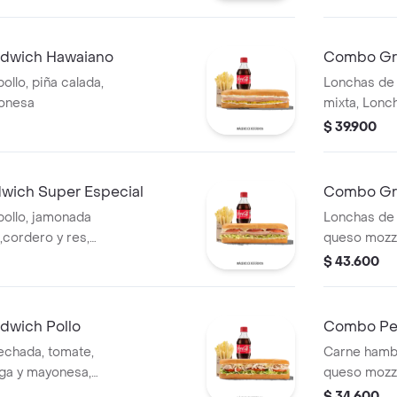
mozzarella,
dwich Hawaiano
Combo Gra
llo, piña calada,
Lonchas de 
yonesa
mixta, Lonc
queso mozza
$ 39.900
Qbano
ich Super Especial
Combo Gr
ollo, jamonada
Lonchas de 
cordero y res,
queso mozz
o
$ 43.600
via y salsa Qbano
dwich Pollo
Combo Per
echada, tomate,
Carne hambu
uga y mayonesa,
queso mozza
bida.
Batavia, tom
$ 34.600