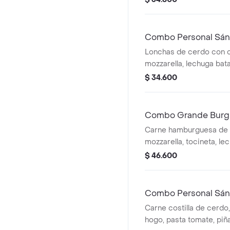
Combo Personal Sán
Lonchas de cerdo con 
mozzarella, lechuga bat
$ 34.600
Combo Grande Burg
Carne hamburguesa de r
mozzarella, tocineta, le
pepinillos, salsa BBQ, 
$ 46.600
a la francesa y bebida.
Combo Personal Sán
Carne costilla de cerdo,
hogo, pasta tomate, piñ