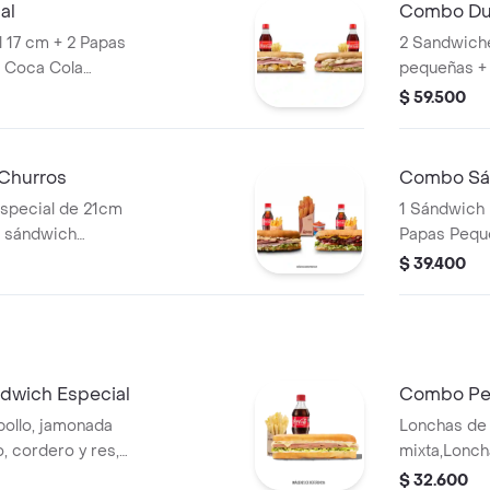
al
Combo Du
 17 cm + 2 Papas
2 Sandwiche
 Coca Cola
pequeñas +
400ml.
$ 59.500
Churros
Combo Sán
special de 21cm
1 Sándwich 
n sándwich
Papas Pequ
ollo de 21cm
$ 39.400
os porciones de
s limonadas 16oz o
y (1) una porción
n arequipe
dwich Especial
Combo Per
ollo, jamonada
Lonchas de 
, cordero y res,
mixta,Lonch
ga batavia y salsa
salchichón,
$ 32.600