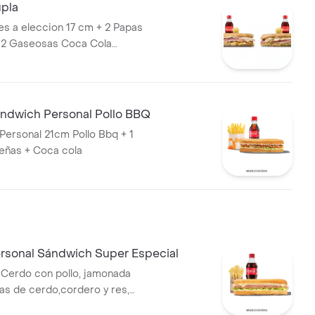
pla
s a eleccion 17 cm + 2 Papas
 2 Gaseosas Coca Cola
dwich Personal Pollo BBQ
Personal 21cm Pollo Bbq + 1
eñas + Coca cola
sonal Sándwich Super Especial
Cerdo con pollo, jamonada
as de cerdo,cordero y res,
tomate,queso