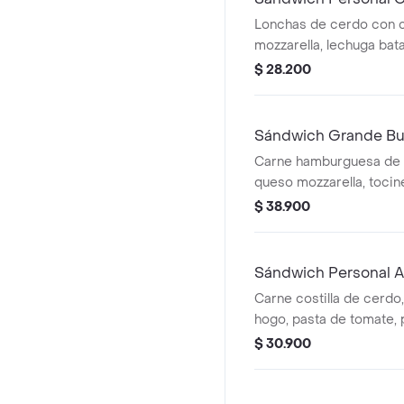
Lonchas de cerdo con 
mozzarella, lechuga bat
$ 28.200
Sándwich Grande Bu
Carne hamburguesa de r
queso mozzarella, tocin
Batavia, tomate, pepinil
$ 38.900
salsa Qbano.
Sándwich Personal A
Carne costilla de cerdo,
hogo, pasta de tomate, 
cebolla blanca y cilantro
$ 30.900