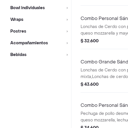
Qbano
Bowl individuales
Combo Personal Sán
Wraps
Lonchas de Cerdo con po
Postres
queso mozzarella y ma
$ 32.600
Acompañamientos
Bebidas
Combo Grande Sándw
Lonchas de Cerdo con p
mixta,Lonchas de cerdo,
salchichón,tomate,ques
$ 43.600
mozzarella,lechuga bata
Combo Personal Sán
Pechuga de pollo desm
queso mozzarella, lech
papas a la francesa y be
$ 34.600