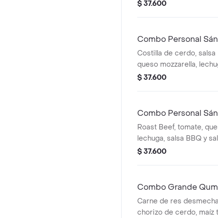
cebolla blanca, cilantro
$ 37.600
Combo Personal Sánd
Costilla de cerdo, salsa
queso mozzarella, lechu
acompañamiento y bebi
$ 37.600
Combo Personal Sán
Roast Beef, tomate, que
lechuga, salsa BBQ y sa
a la francesa y bebida.
$ 37.600
Combo Grande Qum
Carne de res desmecha
chorizo de cerdo, maíz t