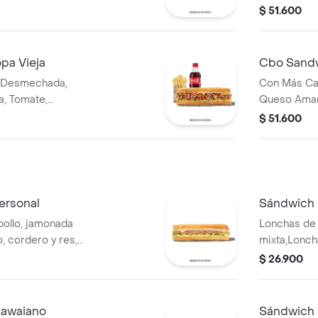
acompañami
$ 51.600
pa Vieja
Cbo Sandw
 Desmechada,
Con Más Ca
a, Tomate,
Queso Amari
, Salsa Bbq, Pasta
Pimentón, A
$ 51.600
a Y Salsa Qbano
De Tomate, 
ersonal
Sándwich 
ollo, jamonada
Lonchas de 
, cordero y res,
mixta,Lonch
ga batavia y salsa
salchichón,
$ 26.900
mozzarella,
Hawaiano
Sándwich 