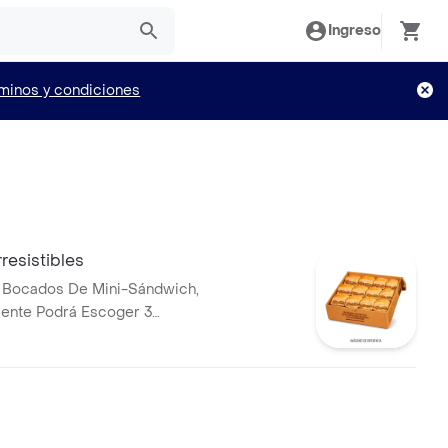
Ingreso
minos y condiciones
resistibles
2 Bocados De Mini-Sándwich,
iente Podrá Escoger 3
re Cualquiera De Los
s (Ropa Vieja, Costilla Y/O