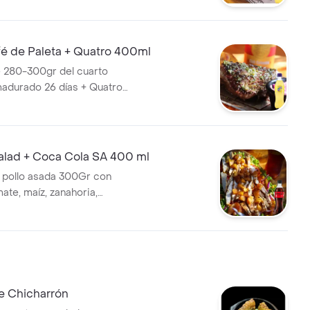
é de Paleta + Quatro 400ml
 280-300gr del cuarto
madurado 26 días + Quatro
alad + Coca Cola SA 400 ml
 pollo asada 300Gr con
ate, maíz, zanahoria,
+ Gaseosa
e Chicharrón