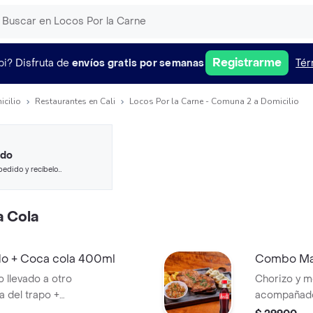
Registrarme
pi?
Disfruta de
envíos gratis por semanas
Tér
icilio
Restaurantes en Cali
Locos Por la Carne - Comuna 2 a Domicilio
ido
pedido y recíbelo
 Cola
o + Coca cola 400ml
Combo Mat
 llevado a otro
Chorizo y m
a del trapo +
acompañado
locos. + Qu