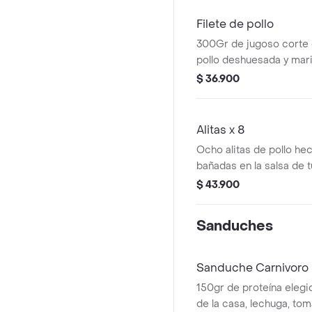
Filete de pollo
300Gr de jugoso corte
pollo deshuesada y mar
especias naturales
$ 36.900
Alitas x 8
Ocho alitas de pollo hech
bañadas en la salsa de t
Incluye papas a la franc
$ 43.900
Sanduches
Sanduche Carnivoro
150gr de proteína elegid
de la casa, lechuga, tom