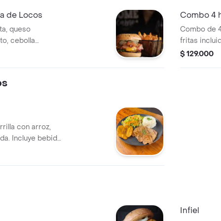
 de Locos
Combo 4 
ta, queso
Combo de 4
to, cebolla
fritas inclu
 en pan
favoritas.
$ 129.000
al 200gr+coca
os
rrilla con arroz,
da. Incluye bebida
lada y
Infiel