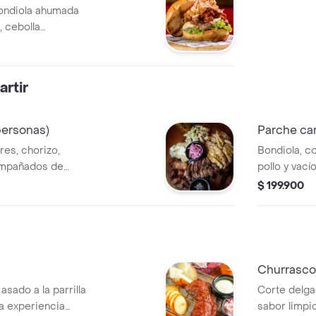
bondiola ahumada
, cebolla
a, mayonesa
Burgermaster 2024
rtir
personas)
Parche car
 res, chorizo,
Bondiola, c
compañados de
pollo y vací
nsalada.
la casa, ser
$ 199.900
maduro y e
Churrasco
asado a la parrilla
Corte delgad
a experiencia
sabor limpio