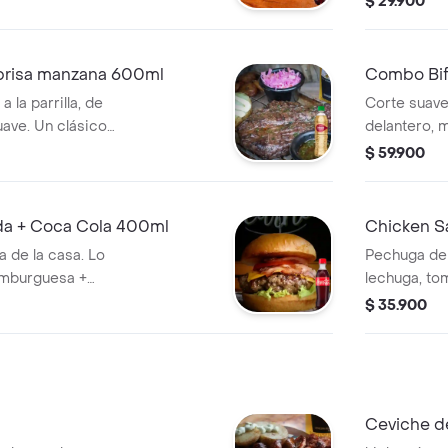
$ 29.900
brisa manzana 600ml
Combo Bif
 la parrilla, de
Corte suave
uave. Un clásico
delantero, 
lla, acompañado de
400ml.
$ 59.900
nzana 600ml.
da + Coca Cola 400ml
Chicken S
a de la casa. Lo
Pechuga de
amburguesa +
lechuga, tom
maduritos 
$ 35.900
Ceviche d