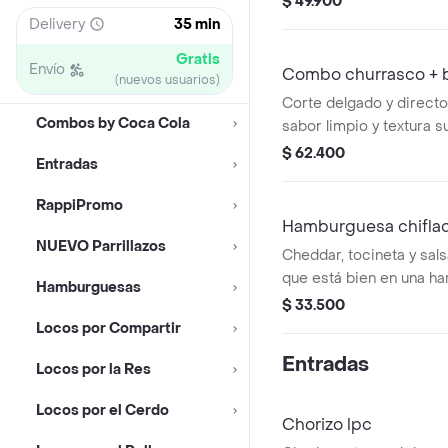
$ 49.900
Delivery
35 min
Gratis
Envío
Combo churrasco + 
(nuevos usuarios)
Corte delgado y directo a
Combos by Coca Cola
sabor limpio y textura s
confiable que nunca fa
$ 62.400
Entradas
una bebida Brisa de ma
RappiPromo
Hamburguesa chifla
NUEVO Parrillazos
Cheddar, tocineta y sals
que está bien en una h
Hamburguesas
Coca cola 400ml
$ 33.500
Locos por Compartir
Entradas
Locos por la Res
Locos por el Cerdo
Chorizo lpc