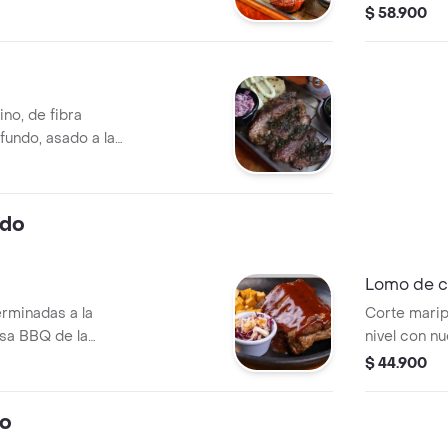
nal
confiable qu
$ 58.900
ino, de fibra
undo, asado a la
frutan la carne
rdo
Lomo de 
rminadas a la
Corte marip
lsa BBQ de la
nivel con nu
os La Barra 2024
$ 44.900
ericano de
lo