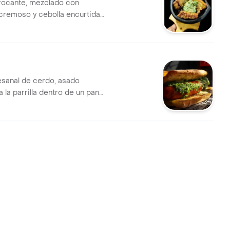
rocante, mezclado con
remoso y cebolla encurtida
 para un contraste fresco,
jiente en cada cucharada.
esanal de cerdo, asado
 la parrilla dentro de un pan
egetales frescos y chimichurri