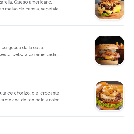
arella, Queso americano,
en melao de panela, vegetales
yonesa de lulo y ripio de papa
aster 2026
burguesa de la casa:
pesto, cebolla caramelizada,
sanal y tocineta. Dulce,
tiva
uta de chorizo, piel crocante
ermelada de tocineta y salsa
nción especial
ter 2023 y ganadora
iberoamericano 2025