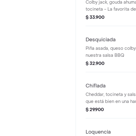
Colby jack, gouda ahum
tocineta - La favorita d
$ 33.900
Desquiciada
Piña asada, queso colby 
nuestra salsa BBQ
$ 32.900
Chiflada
Cheddar, tocineta y sals
que está bien en una h
$ 29.900
Loquencia