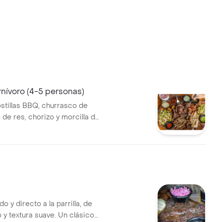
nívoro (4-5 personas)
ostillas BBQ, churrasco de
o de res, chorizo y morcilla de
vidos con papas locas,
nsalada
o y directo a la parrilla, de
 y textura suave. Un clásico