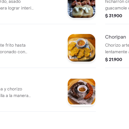
rdo, asado
hicharrón c
para lograr interior
guacamole c
en especias
$ 31.900
ácido y cru
Choripan
e frito hasta
Chorizo art
 coronado con
lentamente a
ontraste dulce y
artesanal, v
$ 21.900
de la casa
a y chorizo
lla a la manera
tir al centro de la