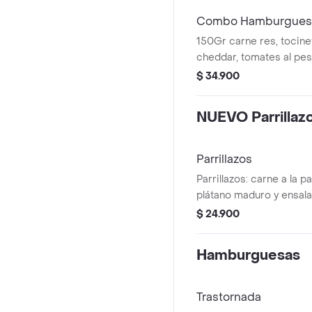
Combo Hamburguesa
150Gr carne res, tocine
cheddar, tomates al pes
caramelizada y lechuga
$ 34.900
artesanal+papa artesan
cola original 400 ml .
NUEVO Parrillaz
Parrillazos
Parrillazos: carne a la pa
plátano maduro y ensala
y opción de elegir ensa
$ 24.900
acompañamiento.
Hamburguesas
Trastornada