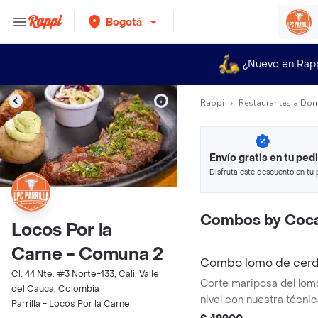
Bogotá
¿Nuevo en Rap
Rappi
Restaurantes a Dom
Envío gratis en tu ped
Disfruta este descuento en tu 
en minutos.
Combos by Coca
Locos Por la
Carne - Comuna 2
Combo lomo de cerd
Cl. 44 Nte. #3 Norte-133, Cali, Valle
Corte mariposa del lomo
del Cauca, Colombia
nivel con nuestra técnic
Parrilla - Locos Por la Carne
Coca Cola 400ml