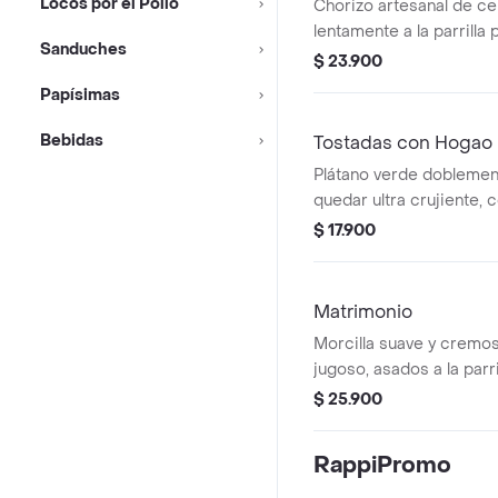
Locos por el Pollo
Chorizo artesanal de ce
lentamente a la parrilla 
Sanduches
jugoso y piel crujiente
$ 23.900
Papísimas
Bebidas
Tostadas con Hogao
Plátano verde doblement
quedar ultra crujiente,
hogao casero para un c
$ 17.900
sabroso
Matrimonio
Morcilla suave y cremos
jugoso, asados a la parri
tradicional, para compar
$ 25.900
mesa
RappiPromo