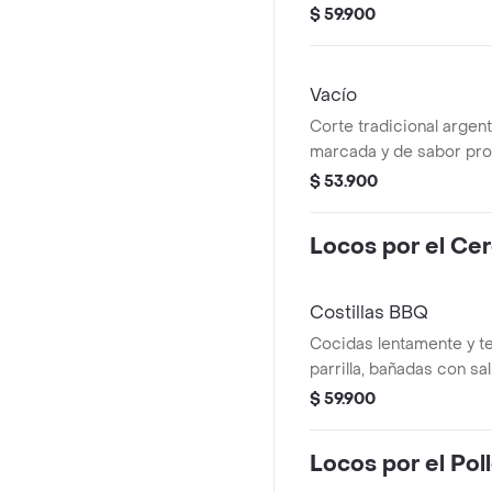
más marcada y tradicio
$ 59.900
Vacío
Corte tradicional argent
marcada y de sabor prof
parrilla para quienes dis
$ 53.900
con carácter
Locos por el Ce
Costillas BBQ
Cocidas lentamente y te
parrilla, bañadas con sa
casa - Finalistas Premi
$ 59.900
Subcampeonas Iberoam
Parrilla 2024
Locos por el Pol