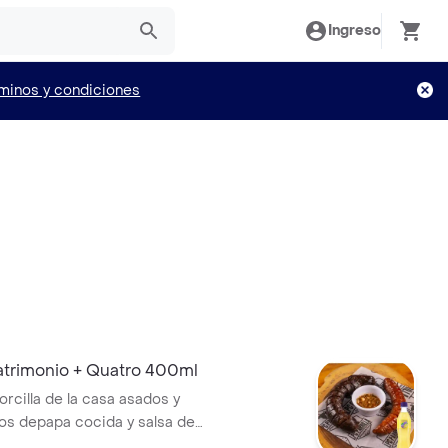
Ingreso
minos y condiciones
rimonio + Quatro 400ml
orcilla de la casa asados y
s depapa cocida y salsa de
atro 400ml.