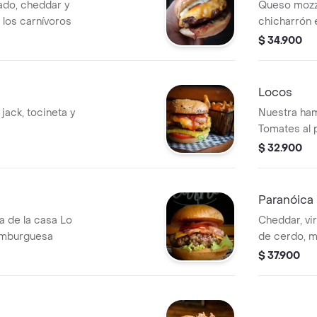
ado, cheddar y
Queso mozz
e los carnívoros
chicharrón 
frescos, ma
$ 34.900
- BurguerM
Locos
jack, tocineta y
Nuestra ham
Tomates al 
cheddar arte
$ 32.900
salada, adic
Paranóica
a de la casa Lo
Cheddar, vir
amburguesa
de cerdo, m
de maíz. Me
$ 37.900
BurguerMas
categoría 