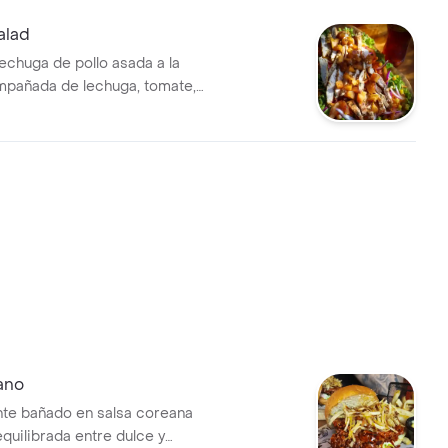
alad
chuga de pollo asada a la
ompañada de lechuga, tomate,
 zanahoria, maduritos fritos y
agreta de mostaza.
ano
nte bañado en salsa coreana
equilibrada entre dulce y