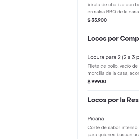
Viruta de chorizo con 
en salsa BBQ de la casa
encurtida, ripio de pap
$ 35.900
ligeramente picante - 
Locos por Compa
Locura para 2 (2 a 3 
Filete de pollo, vacío de
morcilla de la casa, a
papas locas, maduro y e
$ 99.900
Locos por la Res
Picaña
Corte de sabor intenso, 
para quienes buscan un