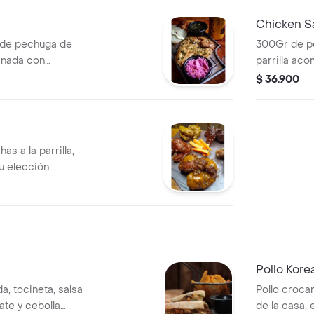
Chicken S
 de pechuga de
300Gr de pe
inada con
parrilla ac
maiz tierno,
$ 36.900
nuestra vin
as a la parrilla,
u elección.
esa
Pollo Kore
a, tocineta, salsa
Pollo croca
ate y cebolla
de la casa, 