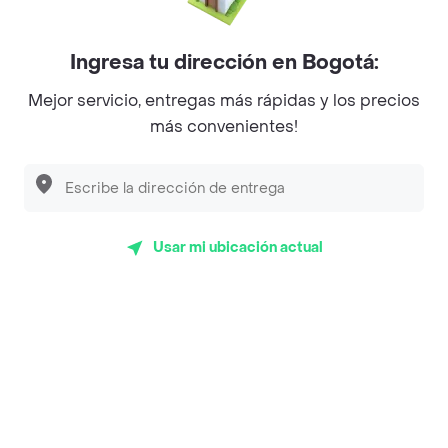
Mercari - Postres
Myriam Camhi Co
Ingresa tu dirección en Bogotá:
Magnifique
Mejor servicio, entregas más rápidas y los precios
más convenientes!
Empanaditas de Pipian - Empanadas
Desayunadero de la 42
Luisa Postres
Usar mi ubicación actual
Sopitas y Frijoladas
Subway
Top Marcas y Cadenas de Restaurantes
Encuéntranos en estos países