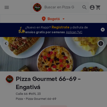
Bogotá
Regístrate
¿Nuevo en Rappi?
y disfruta de
envíos gratis por semanas
Aplican TyC
Pizza Gourmet 66-69 -
Engativá
Calle 66 #69L 23
Pizza - Pizza Gourmet 66-69