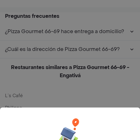
Preguntas frecuentes
¿Pizza Gourmet 66-69 hace entrega a domicilio?
¿Cuál es la dirección de Pizza Gourmet 66-69?
Restaurantes similares a Pizza Gourmet 66-69 -
Engativá
L´s Café
Philippe
Baskin Robbins
La Cesta