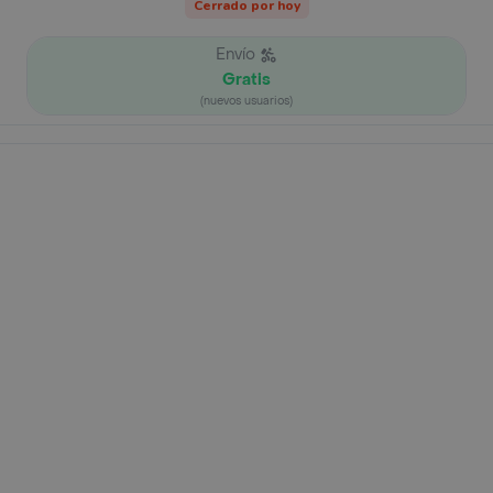
Cerrado por hoy
Envío
Gratis
(nuevos usuarios)