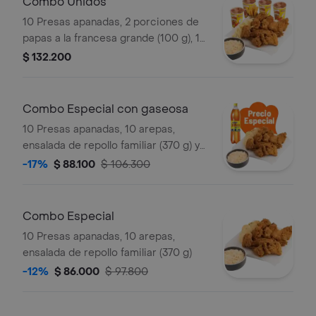
Combo Unidos
10 Presas apanadas, 2 porciones de
papas a la francesa grande (100 g), 1
porción de yuca stick (10 und),
$ 132.200
ensalada de repollo familiar (370 g) y
gaseosa (1.5 litros)
Combo Especial con gaseosa
10 Presas apanadas, 10 arepas,
ensalada de repollo familiar (370 g) y
gaseosa (1.5 litros)
-17%
$ 88.100
$ 106.300
Combo Especial
10 Presas apanadas, 10 arepas,
ensalada de repollo familiar (370 g)
-12%
$ 86.000
$ 97.800