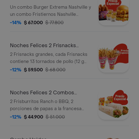
Un combo Burger Extrema Nashville y
un combo Fristiernos Nashville
(imagen de producto corresponde a
-14%
$ 67.000
$ 77.800
producto agrandado)
Noches Felices 2 Frisnacks
grandes en ca
2 Frisnacks grandes, cada Frisnacks
contiene 13 tornados de pollo (12 g
und), papas a la francesa grande (100
-12%
$ 59.500
$ 68.000
g )y gaseosa (470 ml)
Noches Felices 2 Combos
Frisburritos
2 Frisburritos Ranch o BBQ, 2
porciones de papas a la francesa
mediana (60 g und) y 2 gaseosas (325
-12%
$ 44.900
$ 51.000
ml)