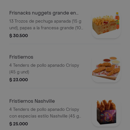
Frisnacks nuggets grande en
caja
13 Trozos de pechuga apanada (15 g
und), papas a la francesa grande (100
g), gaseosa (400 ml)
$ 30.500
Fristiernos
4 Tenders de pollo apanado Crispy
(45 g und)
$ 23.000
Fristiernos Nashville
4 Tenders de pollo apanado Crispy
con especias estilo Nashville (45 g
und), sirope de miel picante. Imagen
$ 25.000
de producto corresponde a producto