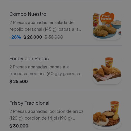
Combo Nuestro
2 Presas apanadas, ensalada de
repollo personal (145 g), papas a la
francesa mediana (60 g) y gaseosa
-28%
$ 26.000
$ 36.000
(325 ml)
Frisby con Papas
2 Presas apanadas, papas a la
francesa mediana (60 g) y gaseosa
(325 ml)
$ 25.500
Frisby Tradicional
2 Presas apanadas, porción de arroz
(120 g), porción de frijol (190 g),
ensalada de repollo personal (145 g), 2
$ 30.000