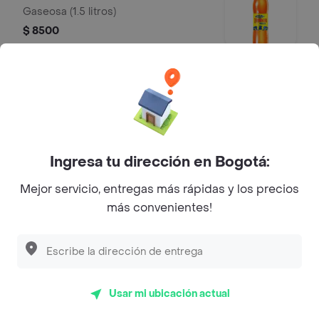
Gaseosa (1.5 litros)
$ 8500
Mr Tea 500 ml
Mr Tea limón (500 ml)
$ 5000
Ingresa tu dirección en Bogotá:
Mejor servicio, entregas más rápidas y los precios
Agua Saborizada H2OH! 600 ml
más convenientes!
Agua saborizada H2OH! (600 ml)
$ 7000
Usar mi ubicación actual
Agua Cristal 600 ml