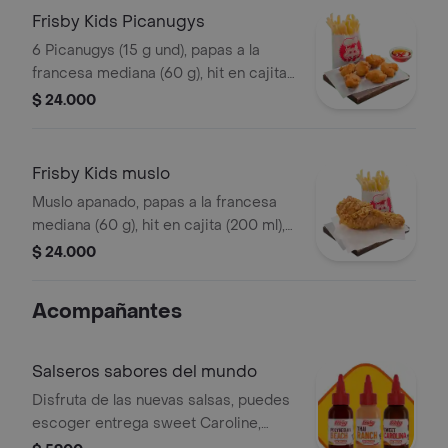
Frisby Kids Picanugys
6 Picanugys (15 g und), papas a la
francesa mediana (60 g), hit en cajita
(200 ml), golosina y un divertido
$ 24.000
juguete
Frisby Kids muslo
Muslo apanado, papas a la francesa
mediana (60 g), hit en cajita (200 ml),
golosina y un divertido juguete
$ 24.000
Acompañantes
Salseros sabores del mundo
Disfruta de las nuevas salsas, puedes
escoger entrega sweet Caroline,
Polynesian beach o Thai ranch