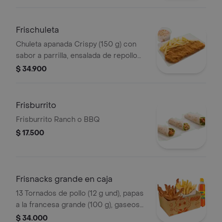
Frischuleta
Chuleta apanada Crispy (150 g) con
sabor a parrilla, ensalada de repollo
personal (145 g) y papas a la francesa
$ 34.900
grande (100 g)
Frisburrito
Frisburrito Ranch o BBQ
$ 17.500
Frisnacks grande en caja
13 Tornados de pollo (12 g und), papas
a la francesa grande (100 g), gaseosa
(470 ml)
$ 34.000