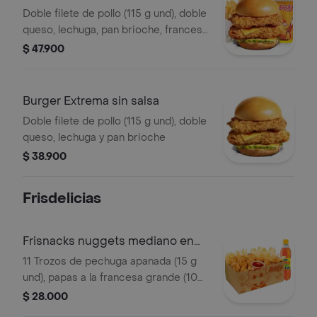
Doble filete de pollo (115 g und), doble
queso, lechuga, pan brioche, francesa
mediana (60 g) y gaseosa (325 ml)
$ 47.900
Burger Extrema sin salsa
Doble filete de pollo (115 g und), doble
queso, lechuga y pan brioche
$ 38.900
Frisdelicias
Frisnacks nuggets mediano en
caja
11 Trozos de pechuga apanada (15 g
und), papas a la francesa grande (100
g), gaseosa (400 ml)
$ 28.000