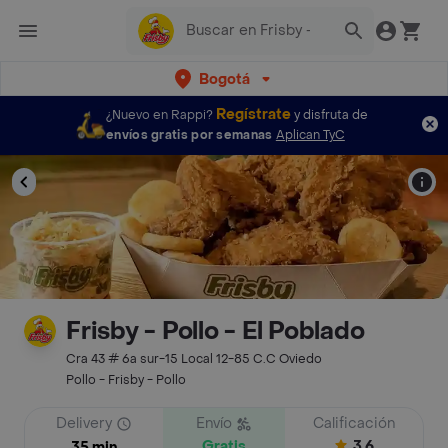
Bogotá
Regístrate
¿Nuevo en Rappi?
y disfruta de
envíos gratis por semanas
Aplican TyC
Frisby - Pollo - El Poblado
Cra 43 # 6a sur-15 Local 12-85 C.C Oviedo
Pollo - Frisby - Pollo
Delivery
Envío
Calificación
Gratis
3.6
35 min