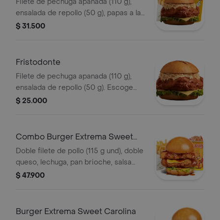
Filete de pechuga apanada (110 g),
ensalada de repollo (50 g), papas a la
francesa mediana (60 g) y gaseosa
$ 31.500
(325 ml). Escoge entre salsa búfalo
Sriracha, BBQ, salsa Frisby o corean
Fristodonte
Filete de pechuga apanada (110 g),
ensalada de repollo (50 g). Escoge
entre salsa búfalo sriracha, BBQ, salsa
$ 25.000
Frisby o coreana
Combo Burger Extrema Sweet
Carolina
Doble filete de pollo (115 g und), doble
queso, lechuga, pan brioche, salsa
sweet Carolina,francesa mediana (60
$ 47.900
g) y gaseosa (325 ml)
Burger Extrema Sweet Carolina