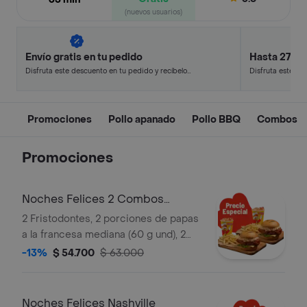
(nuevos usuarios)
Envío gratis en tu pedido
Hasta 27% 
Disfruta este descuento en tu pedido y recíbelo
Disfruta este de
en minutos.
en minutos.
Promociones
Pollo apanado
Pollo BBQ
Combos
Promociones
Noches Felices 2 Combos
Fristodontes
2 Fristodontes, 2 porciones de papas
a la francesa mediana (60 g und), 2
gaseosas (325 ml und). Escoge entre
-13%
$ 54.700
$ 63.000
búfalo Sriracha, BBQ, salsa Frisby o
coreana
Noches Felices Nashville