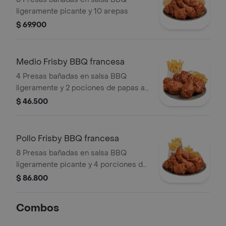
ligeramente picante y 10 arepas
$ 69.900
Medio Frisby BBQ francesa
4 Presas bañadas en salsa BBQ
ligeramente y 2 pociones de papas a
la francesa mediana (60 g und)
$ 46.500
Pollo Frisby BBQ francesa
8 Presas bañadas en salsa BBQ
ligeramente picante y 4 porciones de
papas a la francesa mediana (60 g
$ 86.800
und)
Combos