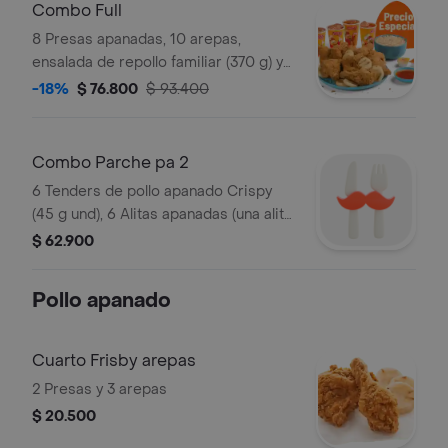
Combo Full
8 Presas apanadas, 10 arepas,
ensalada de repollo familiar (370 g) y
gaseosa (1.5 litros)
-18%
$ 76.800
$ 93.400
Combo Parche pa 2
6 Tenders de pollo apanado Crispy
(45 g und), 6 Alitas apanadas (una alita
equivale a un trozo de ala), 2
$ 62.900
porciones de papas a la francesa
mediana (60 g), 2 gaseosa (325 ml) y
Pollo apanado
sals
Cuarto Frisby arepas
2 Presas y 3 arepas
$ 20.500