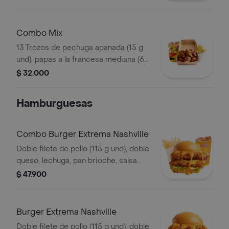
francesa mediana (60 g) y gaseosa
(325 ml)
Combo Mix
13 Trozos de pechuga apanada (15 g
und), papas a la francesa mediana (60
g) y gaseosa (325 ml)
$ 32.000
Hamburguesas
Combo Burger Extrema Nashville
Doble filete de pollo (115 g und), doble
queso, lechuga, pan brioche, salsa
picante estilo Nashville, francesa
$ 47.900
mediana (60 g) y gaseosa (325 ml)
Burger Extrema Nashville
Doble filete de pollo (115 g und), doble