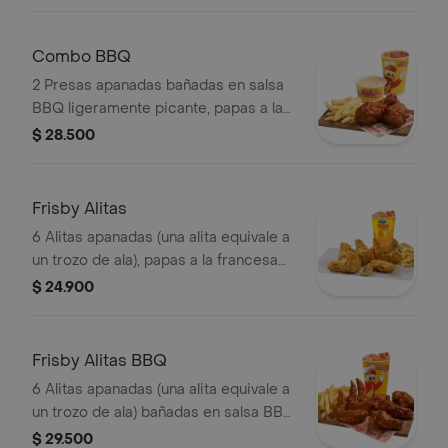
arepas y gaseosa (325 ml)
Combo BBQ
2 Presas apanadas bañadas en salsa
BBQ ligeramente picante, papas a la
francesa mediana (60 g), ensalada de
$ 28.500
repollo personal (145 g) y gaseosa
(325 ml)
Frisby Alitas
6 Alitas apanadas (una alita equivale a
un trozo de ala), papas a la francesa
mediana (60 g) y gaseosa (325 ml)
$ 24.900
Frisby Alitas BBQ
6 Alitas apanadas (una alita equivale a
un trozo de ala) bañadas en salsa BBQ
ligeramente picante , papas a la
$ 29.500