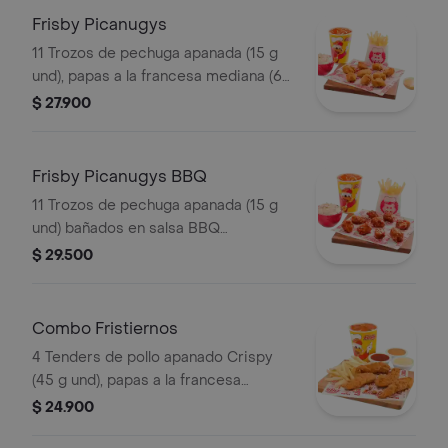
Frisby Picanugys
11 Trozos de pechuga apanada (15 g
und), papas a la francesa mediana (60
g), ensalada de repollo personal (145
$ 27.900
g) y gaseosa (325 ml)
Frisby Picanugys BBQ
11 Trozos de pechuga apanada (15 g
und) bañados en salsa BBQ
ligeramente picante, papas a la
$ 29.500
francesa mediana (60 g), ensalada de
repollo personal (145 g) y gaseosa
(325 ml)
Combo Fristiernos
4 Tenders de pollo apanado Crispy
(45 g und), papas a la francesa
mediana (60 g) y gaseosa (325 ml)
$ 24.900