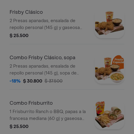
repollo personal (145 g und) y 2 gaseo
Frisby Clásico
2 Presas apanadas, ensalada de
repollo personal (145 g) y gaseosa
(325 ml)
$ 25.500
Combo Frisby Clásico, sopa
2 Presas apanadas, ensalada de
repollo personal (145 g), sopa de
verduras, ajiaquillo o consomé (350 g)
-18%
$ 30.800
$ 37.500
y gaseosa (325 ml)
Combo Frisburrito
1 Frisburrito Ranch o BBQ, papas a la
francesa mediana (60 g) y gaseosa
(325 ml)
$ 25.500