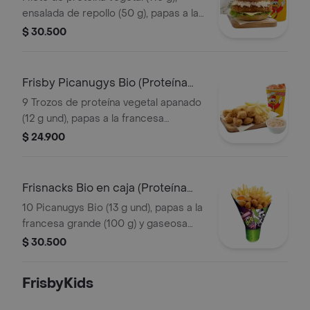
ensalada de repollo (50 g), papas a la
francesa mediana (60 g) y gaseosa
$ 30.500
(325 ml). Escoge entre salsa búfalo
Sriracha, BBQ o coreana
Frisby Picanugys Bio (Proteína
Vegetal)
9 Trozos de proteína vegetal apanado
(12 g und), papas a la francesa
mediana (60 g), ensalada de repollo
$ 24.900
personal (145 g) y gaseosa (325 ml)
Frisnacks Bio en caja (Proteína
Vegetal)
10 Picanugys Bio (13 g und), papas a la
francesa grande (100 g) y gaseosa
(470 ml)
$ 30.500
FrisbyKids