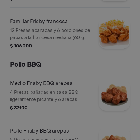
Familiar Frisby francesa
12 Presas apanadas y 6 porciones de
papas a la francesa mediana (60 g
und)
$ 106.200
Pollo BBQ
Medio Frisby BBQ arepas
4 Presas bañadas en salsa BBQ
ligeramente picante y 6 arepas
$ 37.100
Pollo Frisby BBQ arepas
8 Presas bañadas en salsa BBQ