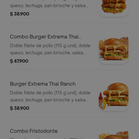
queso, lechuga, pan brioche y salsa
picante estilo Nashville
$ 38.900
Combo Burger Extrema Thai
Ranch
Doble filete de pollo (115 g und), doble
queso, lechuga, pan brioche, salsa
Thai ranch, francesa mediana (60 g) y
$ 47.900
gaseosa (325 ml)
Burger Extrema Thai Ranch
Doble filete de pollo (115 g und), doble
queso, lechuga, pan brioche y salsa
Thai ranch
$ 38.900
Combo Fristodonte