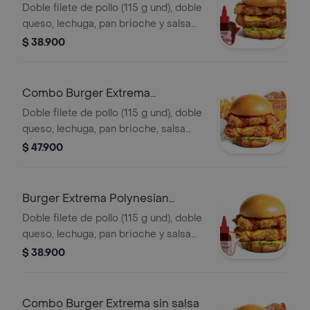
Doble filete de pollo (115 g und), doble
queso, lechuga, pan brioche y salsa
sweet Carolina
$ 38.900
Combo Burger Extrema
Polynesian Beach
Doble filete de pollo (115 g und), doble
queso, lechuga, pan brioche, salsa
Polynesian beach, francesa mediana
$ 47.900
(60g) y gaseosa (325 ml)
Burger Extrema Polynesian
Beach
Doble filete de pollo (115 g und), doble
queso, lechuga, pan brioche y salsa
Polynesian beach
$ 38.900
Combo Burger Extrema sin salsa