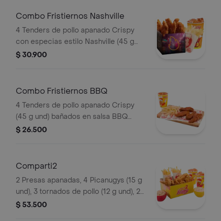
Combo Fristiernos Nashville
4 Tenders de pollo apanado Crispy
con especias estilo Nashville (45 g
und), sirope de miel picante, papas a
$ 30.900
la francesa mediana (60 g) y gaseosa
(325 ml). Imagen de producto corres
Combo Fristiernos BBQ
4 Tenders de pollo apanado Crispy
(45 g und) bañados en salsa BBQ
ligeramente picante, papas a la
$ 26.500
francesa mediana (60 g) y gaseosa
(325 ml)
Comparti2
2 Presas apanadas, 4 Picanugys (15 g
und), 3 tornados de pollo (12 g und), 2
porciones de papas francesas
$ 53.500
medianas (60 g und), 2 ensaladas de