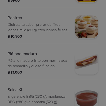
$ 5900
Postres
Disfruta tu sabor preferido: Tres
leches milo (80 g), tres leches frutos
rojos (90 g), combinado de maracuyá
$ 10.500
(130 g) y tres leches arequipe (90 g)
Plátano maduro
Plátano maduro frito con mermelada
de bocadillo y queso fundido
$ 13.000
Salsa XL
Elige entre BBQ (290 g), mostaneza
BBQ (280 g) o coreana (320 g)