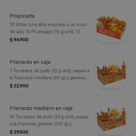
agrandado
Frispicada
10 Alitas (una alita equivale a un trozo
de ala), 15 Picanugys (15 g und), 12
tornados de pollo (12 g und), 15
$ 94.900
croquetas de yuca sticks, 5 trozos de
mazorca dulce, 8 arepas fritas
Frisnacks en caja
7 Tornados de pollo (12 g und), papas a
la francesa mediana (60 g) y gaseosa
(470 ml)
$ 22.900
Frisnacks mediano en caja
10 Tornados de pollo (12 g und), papas
a la francesa grande (100 g) y
gaseosa (470 ml)
$ 29.500