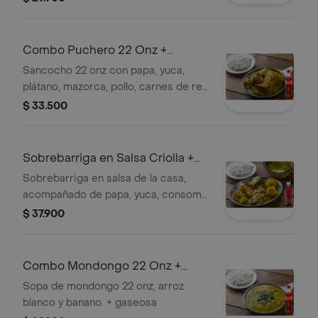
banano. + gaseosa
Combo Puchero 22 Onz +
Gaseosa
Sancocho 22 onz con papa, yuca,
plátano, mazorca, pollo, carnes de res
y carne de cerdo bañados con salsa
$ 33.500
de la casa. + gaseosa
Sobrebarriga en Salsa Criolla +
Gaseosa
Sobrebarriga en salsa de la casa,
acompañado de papa, yuca, consomé
y arroz blanco. + gaseosa
$ 37.900
Combo Mondongo 22 Onz +
Gaseosa
Sopa de mondongo 22 onz, arroz
blanco y banano. + gaseosa