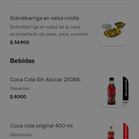
Sobrebarriga en salsa criolla
Sobrebarriga en salsa de la casa,
acompañado de papa, yuca, consomé
y arroz blanco.
$ 34.900
Bebidas
Coca Cola Sin Azúcar 250ML
Gaseosa
$ 4000
Coca cola original 400 ml
Gaseosas