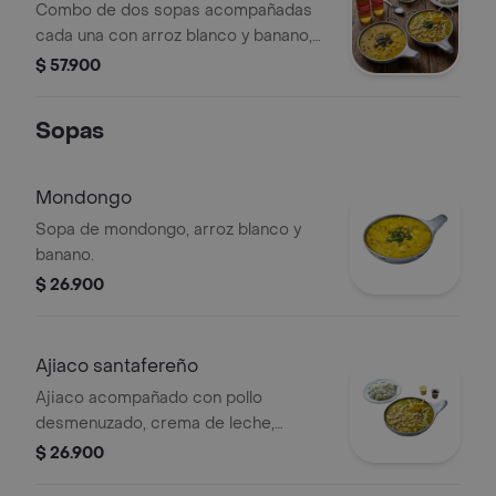
Combo de dos sopas acompañadas
cada una con arroz blanco y banano,
gaseosa 250 ml. Ideal para compartir.
$ 57.900
Sopas
Mondongo
Sopa de mondongo, arroz blanco y
banano.
$ 26.900
Ajiaco santafereño
Ajiaco acompañado con pollo
desmenuzado, crema de leche,
alcaparras, arroz y banano.
$ 26.900