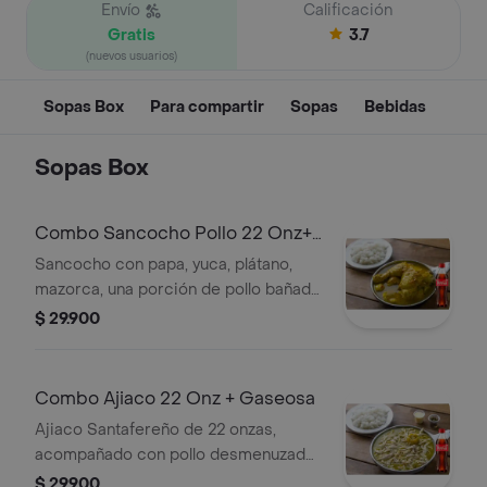
Envío
Calificación
Gratis
3.7
(nuevos usuarios)
Sopas Box
Para compartir
Sopas
Bebidas
Sopas Box
Combo Sancocho Pollo 22 Onz+
Gaseosa
Sancocho con papa, yuca, plátano,
mazorca, una porción de pollo bañado
en salsa de la casa. + gaseosa
$ 29.900
Combo Ajiaco 22 Onz + Gaseosa
Ajiaco Santafereño de 22 onzas,
acompañado con pollo desmenuzado,
crema de leche, alcaparras, arroz y
$ 29.900