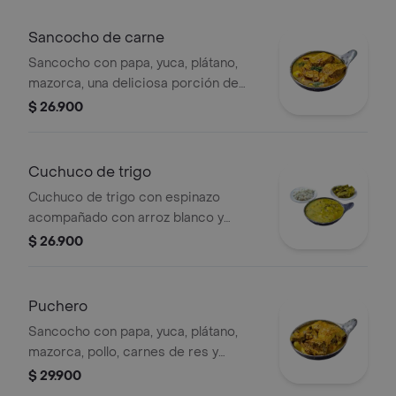
Sancocho de carne
Sancocho con papa, yuca, plátano,
mazorca, una deliciosa porción de
carne bañada en salsa de la casa.
$ 26.900
Cuchuco de trigo
Cuchuco de trigo con espinazo
acompañado con arroz blanco y
banano.
$ 26.900
Puchero
Sancocho con papa, yuca, plátano,
mazorca, pollo, carnes de res y
cerdobañados con salsa de la casa.
$ 29.900