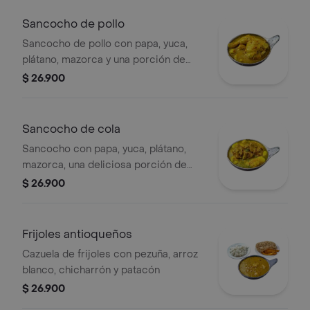
Sancocho de pollo
Sancocho de pollo con papa, yuca,
plátano, mazorca y una porción de
pollo en salsa de la casa.
$ 26.900
Sancocho de cola
Sancocho con papa, yuca, plátano,
mazorca, una deliciosa porción de
cola bañada en salsa de la casa.
$ 26.900
Frijoles antioqueños
Cazuela de frijoles con pezuña, arroz
blanco, chicharrón y patacón
$ 26.900