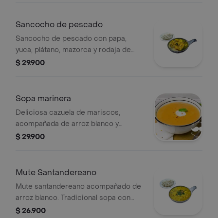
Sancocho de pescado
Sancocho de pescado con papa,
yuca, plátano, mazorca y rodaja de
bagre en salsa de la casa. Incluye
$ 29.900
arroz.
Sopa marinera
Deliciosa cazuela de mariscos,
acompañada de arroz blanco y
patacón.
$ 29.900
Mute Santandereano
Mute santandereano acompañado de
arroz blanco. Tradicional sopa con
ingredientes típicos de Santander.
$ 26.900