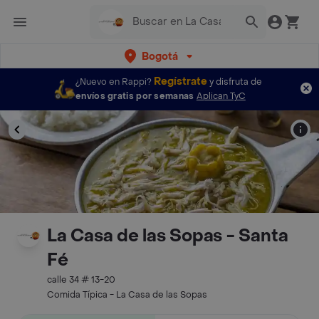
Bogotá
Regístrate
¿Nuevo en Rappi?
y disfruta de
envíos gratis por semanas
Aplican TyC
La Casa de las Sopas - Santa
Fé
calle 34 # 13-20
Comida Típica - La Casa de las Sopas