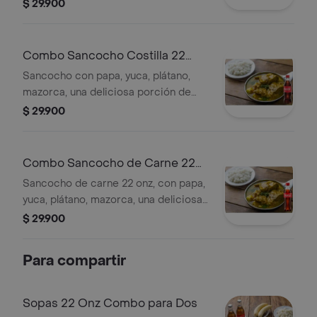
$ 29.900
Combo Sancocho Costilla 22
Onz + Gaseosa
Sancocho con papa, yuca, plátano,
mazorca, una deliciosa porción de
carne bañada en salsa de la casa. +
$ 29.900
gaseosa
Combo Sancocho de Carne 22
Onz + Gaseosa
Sancocho de carne 22 onz, con papa,
yuca, plátano, mazorca, una deliciosa
porción de carne bañada en salsa de
$ 29.900
la casa. + gaseosa
Para compartir
Sopas 22 Onz Combo para Dos