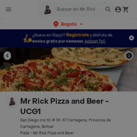
Bogotá
Regístrate
¿Nuevo en Rappi?
y disfruta de
envíos gratis por semanas
Aplican TyC
Mr Rick Pizza and Beer -
UCG1
San Diego cra 10 # 39-37 Cartagena, Provincia de
Cartagena, Bolívar
Pizza - Mr Rick Pizza and Beer