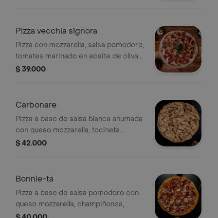
parmesano rayado.
Pizza vecchia signora
Pizza con mozzarella, salsa pomodoro,
tomates marinado en aceite de oliva,
chorizo español, albahaca y queso
$ 39.000
parmesano.
Carbonare
Pizza a base de salsa blanca ahumada
con queso mozzarella, tocineta
ahumada y pimienta molida.
$ 42.000
Bonnie-ta
Pizza a base de salsa pomodoro con
queso mozzarella, champiñones,
salami y tocineta ahumada
$ 40.000