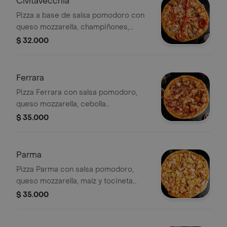
Civitavecchia
Pizza a base de salsa pomodoro con
queso mozzarella, champiñones,
cebolla roja, aceitunas, tomates
$ 32.000
marinados en aceite de oliva, ajo y
aceto balsamico y pimenton rojo
Ferrara
Pizza Ferrara con salsa pomodoro,
queso mozzarella, cebolla
caramelizada y tocineta ahumada.
$ 35.000
Parma
Pizza Parma con salsa pomodoro,
queso mozzarella, maíz y tocineta
ahumada.
$ 35.000