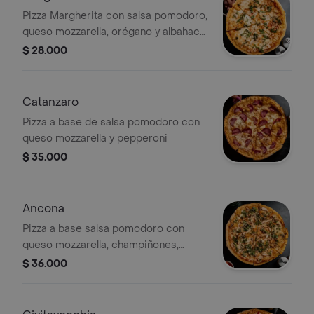
Pizza Margherita con salsa pomodoro,
queso mozzarella, orégano y albahaca
fresca.
$ 28.000
Catanzaro
Pizza a base de salsa pomodoro con
queso mozzarella y pepperoni
$ 35.000
Ancona
Pizza a base salsa pomodoro con
queso mozzarella, champiñones,
pechuga de pollo asada y albahaca
$ 36.000
fresca cortada