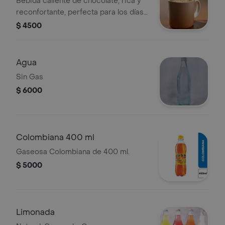
Bebida caliente de chocolate, rica y
reconfortante, perfecta para los días
fríos.
$ 4500
Agua
Sin Gas
$ 6000
Colombiana 400 ml
Gaseosa Colombiana de 400 ml.
$ 5000
Limonada