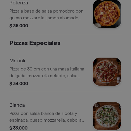
Potenza
Pizza a base de salsa pomodoro con
queso mozzarella, jamon ahumado,
salami, pepperoni, chorizo campesino
$ 35.000
y tocineta
Pizzas Especiales
Mr. rick
Pizza de 30 cm con una masa italiana
delgada, mozzarella selecto, salsa
pomodoro, chorizo campesino,
$ 34.000
aceitunas y pimentón.
Bianca
Pizza con salsa blanca de ricota y
espinaca, queso mozzarella, cebolla
roja, champiñones, pechuga de pollo y
$ 39.000