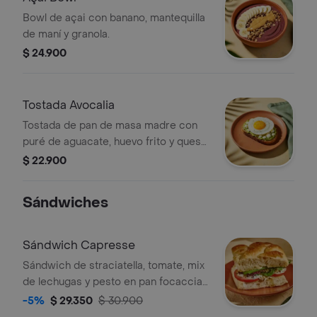
Bowl de açai con banano, mantequilla
de maní y granola.
$ 24.900
Tostada Avocalia
Tostada de pan de masa madre con
puré de aguacate, huevo frito y queso
feta.
$ 22.900
Sándwiches
Sándwich Capresse
Sándwich de straciatella, tomate, mix
de lechugas y pesto en pan focaccia
de masa madre.
-5%
$ 29.350
$ 30.900