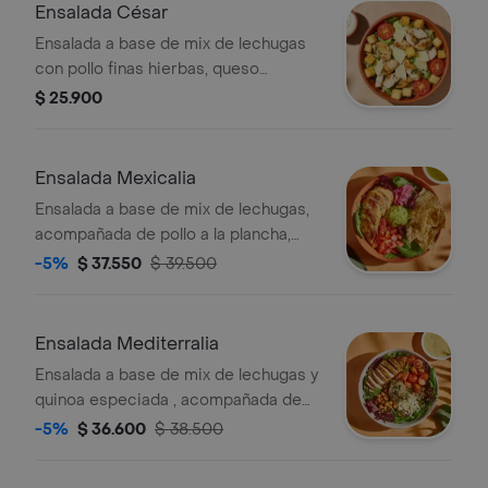
vinagreta balsámica
Ensalada César
Ensalada a base de mix de lechugas
con pollo finas hierbas, queso
parmesano, tomate, crutones y
$ 25.900
vinagreta a elección.
Ensalada Mexicalia
Ensalada a base de mix de lechugas,
acompañada de pollo a la plancha,
tomate chonto, cebolla encurtida con
-5%
$ 37.550
$ 39.500
trocitos de jalapeño, totopos, maiz,
guacamole y cilantro. recomendada
con vinagreta de jalapeños.
Ensalada Mediterralia
Ensalada a base de mix de lechugas y
quinoa especiada , acompañada de
pollo a la plancha, tomate cherry,
-5%
$ 36.600
$ 38.500
queso feta, dip de berenjena y
garbanzos crocantes. recomendada