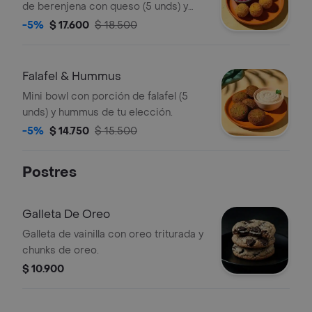
de berenjena con queso (5 unds) y
hummus de tu elección.
-5%
$ 17.600
$ 18.500
Falafel & Hummus
Mini bowl con porción de falafel (5
unds) y hummus de tu elección.
-5%
$ 14.750
$ 15.500
Postres
Galleta De Oreo
Galleta de vainilla con oreo triturada y
chunks de oreo.
$ 10.900