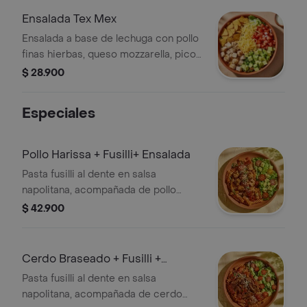
recomendada con vinagreta
Ensalada Tex Mex
mediterránea.
Ensalada a base de lechuga con pollo
finas hierbas, queso mozzarella, pico
de gallo, aguacate, totopos triturados
$ 28.900
y vinagreta a elección.
Especiales
Pollo Harissa + Fusilli+ Ensalada
Pasta fusilli al dente en salsa
napolitana, acompañada de pollo
harissa y ensalda con lechuga, tomate
$ 42.900
cherry y aguacate.
Cerdo Braseado + Fusilli +
Ensalada
Pasta fusilli al dente en salsa
napolitana, acompañada de cerdo