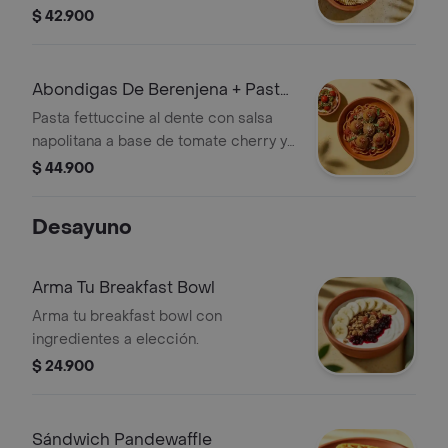
mini caprese con burrata, tomate
$ 42.900
cherry y pesto.
Abondigas De Berenjena + Pasta
+caprese
Pasta fettuccine al dente con salsa
napolitana a base de tomate cherry y
albahaca, acompañada de albóndigas
$ 44.900
de berenjena y mini caprese con
burrata, tomate cherry y pesto.
Desayuno
Arma Tu Breakfast Bowl
Arma tu breakfast bowl con
ingredientes a elección.
$ 24.900
Sándwich Pandewaffle