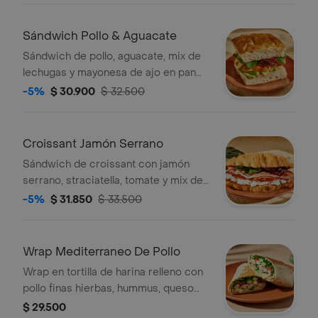
Sándwich Pollo & Aguacate
Sándwich de pollo, aguacate, mix de
lechugas y mayonesa de ajo en pan
focaccia de masa madre.
-5%
$ 30.900
$ 32.500
Croissant Jamón Serrano
Sándwich de croissant con jamón
serrano, straciatella, tomate y mix de
lechugas.
-5%
$ 31.850
$ 33.500
Wrap Mediterraneo De Pollo
Wrap en tortilla de harina relleno con
pollo finas hierbas, hummus, queso
mozzarella, queso feta, espinaca,
$ 29.500