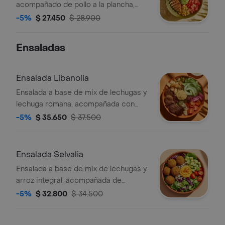
acompañado de pollo a la plancha,
kale, maiz tierno, tomate chonto,
-5%
$ 27.450
$ 28.900
guacamole y cilantro.
Ensaladas
Ensalada Libanolia
Ensalada a base de mix de lechugas y
lechuga romana, acompañada con
falafel (5 unds), hummus de garbanzo,
-5%
$ 35.650
$ 37.500
queso feta, tomate cherry, pepino,
crutones y cebolla encurtida con
trocitos de jalapeño. recomendada
Ensalada Selvalia
con vinagreta libanesa.
Ensalada a base de mix de lechugas y
arroz integral, acompañada de
albóndigas de berenjena (5 unds),
-5%
$ 32.800
$ 34.500
tomate cherry, aguacate y dip de
pimenton. recomendada con