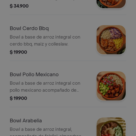
platano maduro.
$ 34.900
Bowl Cerdo Bbq
Bowl a base de arroz integral con
cerdo bbq, maiz y colleslaw.
$ 19.900
Bowl Pollo Mexicano
Bowl a base de arroz integral con
pollo mexicano acompañado de
aguacate, pico de gallo y salsa verde .
$ 19.900
Bowl Arabelia
Bowl a base de arroz integral,