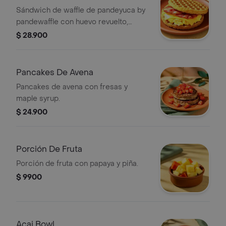
Sándwich de waffle de pandeyuca by
pandewaffle con huevo revuelto,
queso cheddar y tocineta crocante.
$ 28.900
Pancakes De Avena
Pancakes de avena con fresas y
maple syrup.
$ 24.900
Porción De Fruta
Porción de fruta con papaya y piña.
$ 9900
Açai Bowl