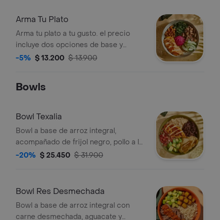
Arma Tu Plato
Arma tu plato a tu gusto. el precio
incluye dos opciones de base y
vinagreta
-5%
$ 13.200
$ 13.900
Bowls
Bowl Texalia
Bowl a base de arroz integral,
acompañado de frijol negro, pollo a la
plancha, aguacate, pico de gallo y
-20%
$ 25.450
$ 31.900
totopos.
Bowl Res Desmechada
Bowl a base de arroz integral con
carne desmechada, aguacate y