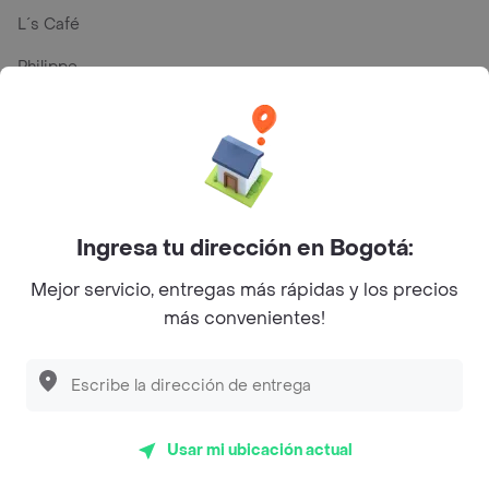
L´s Café
Philippe
Baskin Robbins
La Cesta
Mercari - Postres
Myriam Camhi Co
Ingresa tu dirección en Bogotá:
Magnifique
Mejor servicio, entregas más rápidas y los precios
más convenientes!
Empanaditas de Pipian - Empanadas
Desayunadero de la 42
Luisa Postres
Sopitas y Frijoladas
Usar mi ubicación actual