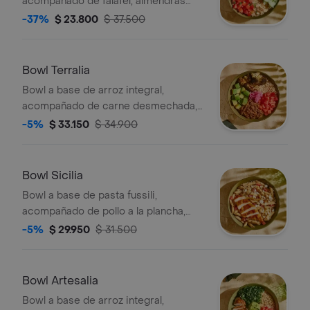
acompañado de falafel, almendras
fileteadas, tomate chonto, pepino,
-37%
$ 23.800
$ 37.500
hummus y perejil.
Bowl Terralia
Bowl a base de arroz integral,
acompañado de carne desmechada,
tomate chonto, aguacate, cebolla
-5%
$ 33.150
$ 34.900
encurtida con trocitos de jalapeño,
brócoli rostizado y cilantro.
Bowl Sicilia
Bowl a base de pasta fussili,
acompañado de pollo a la plancha,
pesto, tomate chonto y queso feta.
-5%
$ 29.950
$ 31.500
Bowl Artesalia
Bowl a base de arroz integral,