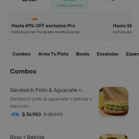
(nuevos usuarios)
Hasta 41% OFF exclusivo Pro
Hasta 36% 
Disfruta por ser Pro de este beneficio en los
Disfruta este de
restaurantes y tiendas más top.
en minutos.
Combos
Arma Tu Plato
Bowls
Ensaladas
Espec
Combos
Sándwich Pollo & Aguacate +
Bebida
Sándwich pollo & aguacate + bebida a
elección.
-5%
$ 36.950
$ 38.900
Bowl + Bebida