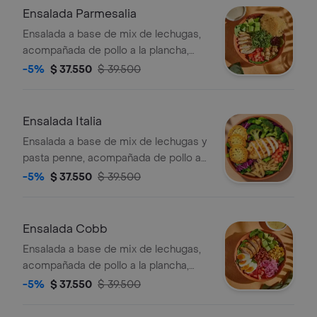
con vinagreta mediterránea.
Ensalada Parmesalia
Ensalada a base de mix de lechugas,
acompañada de pollo a la plancha,
kale picado, tomate chonto, aguacate,
-5%
$ 37.550
$ 39.500
galletas de parmesano, hummus de
pimenton y crutones. recomendada
con vinagreta césar.
Ensalada Italia
Ensalada a base de mix de lechugas y
pasta penne, acompañada de pollo a
la plancha, brócoli rostizado, tomate
-5%
$ 37.550
$ 39.500
chonto y galletas de parmesano.
recomendada con vinagreta pesto.
Ensalada Cobb
Ensalada a base de mix de lechugas,
acompañada de pollo a la plancha,
tomate chonto, huevo duro, tocineta,
-5%
$ 37.550
$ 39.500
aguacate, cebolla encurtida con
trocitos de jalapeño y maíz tierno.