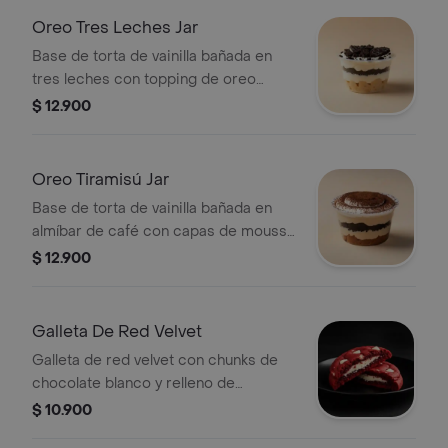
Oreo Tres Leches Jar
Base de torta de vainilla bañada en
tres leches con topping de oreo
triturada.
$ 12.900
Oreo Tiramisú Jar
Base de torta de vainilla bañada en
almíbar de café con capas de mousse
de tiramisú y oreo.
$ 12.900
Galleta De Red Velvet
Galleta de red velvet con chunks de
chocolate blanco y relleno de
cheesecake.
$ 10.900