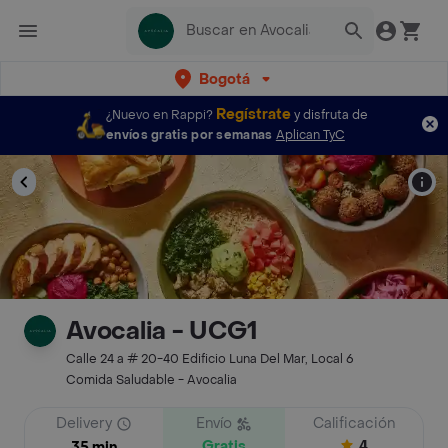
Bogotá
Regístrate
¿Nuevo en Rappi?
y disfruta de
envíos gratis por semanas
Aplican TyC
Avocalia - UCG1
Calle 24 a # 20-40 Edificio Luna Del Mar, Local 6
Comida Saludable - Avocalia
Delivery
Envío
Calificación
Gratis
4
35 min