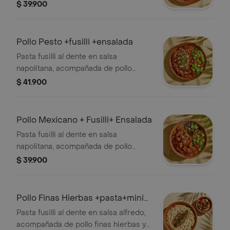
braseado y ensalda con lechuga,
$ 39.900
tomate cherry y aguacate.
Pollo Pesto +fusilli +ensalada
Pasta fusilli al dente en salsa
napolitana, acompañada de pollo
parrillado con ppesto y ensalda con
$ 41.900
lechuga, tomate cherry y aguacate.
Pollo Mexicano + Fusilli+ Ensalada
Pasta fusilli al dente en salsa
napolitana, acompañada de pollo
mexicano y ensalda con lechuga,
$ 39.900
tomate chrrerry y aguacate.
Pollo Finas Hierbas +pasta+mini
Caprese
Pasta fusilli al dente en salsa alfredo,
acompañada de pollo finas hierbas y