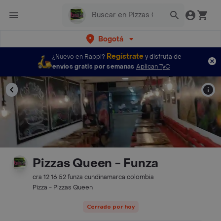
Bogotá
Regístrate
¿Nuevo en Rappi?
y disfruta de
envíos gratis por semanas
Aplican TyC
Pizzas Queen - Funza
cra 12 16 52 funza cundinamarca colombia
Pizza - Pizzas Queen
Cerrado por hoy