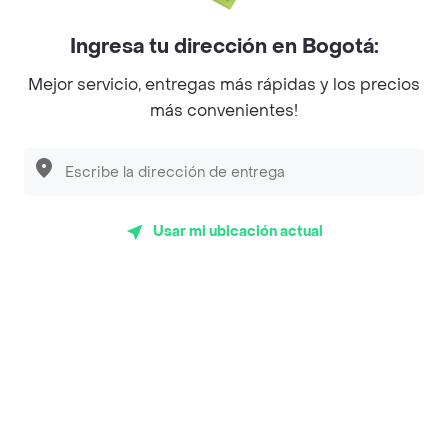
Myriam Camhi Co
Ingresa tu dirección en Bogotá:
Magnifique
Mejor servicio, entregas más rápidas y los precios
más convenientes!
Empanaditas de Pipian - Empanadas
Desayunadero de la 42
Luisa Postres
Sopitas y Frijoladas
Usar mi ubicación actual
Subway
Top Marcas y Cadenas de Restaurantes
Encuéntranos en estos países