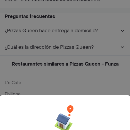
Preguntas frecuentes
¿Pizzas Queen hace entrega a domicilio?
¿Cuál es la dirección de Pizzas Queen?
Restaurantes similares a Pizzas Queen - Funza
L´s Café
Philippe
Baskin Robbins
La Cesta
Mercari - Postres