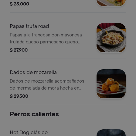
cebollín.
$ 23.000
Papas trufa road
Papas a la francesa con mayonesa
trufada queso parmesano queso
cheddar y tocineta crujiente.
$ 27.900
Dados de mozarella
Dados de mozzarella acompañados
de mermelada de mora hecha en
casa.
$ 29.500
Perros calientes
Hot Dog clásico