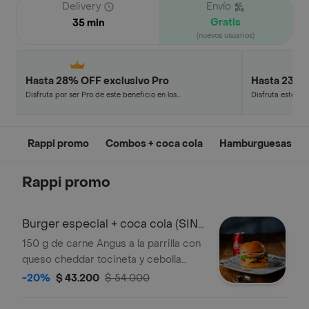
Delivery
Envío
Gratis
35 min
(nuevos usuarios)
Hasta 28% OFF exclusivo Pro
Hasta 23% 
Disfruta por ser Pro de este beneficio en los
Disfruta este de
restaurantes y tiendas más top.
en minutos.
Rappi promo
Combos + coca cola
Hamburguesas
Rappi promo
Burger especial + coca cola (SIN
PAPAS)
150 g de carne Angus a la parrilla con
queso cheddar tocineta y cebolla
caramelizada en pan clásico con
-20%
$ 43.200
$ 54.000
vegetales. Acompañada de Coca
Cola.