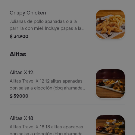
Crispy Chicken
Julianas de pollo apanadas o a la
parrilla con miel. Incluye papas a la
francesa y bebida a elección.
$ 34.900
Alitas
Alitas X 12.
Alitas Travel X 12 12 alitas apanadas
con salsa a elección (bbq ahumada
miel mostaza o chile dulce)
$ 59.000
acompañada de bastones de apio y
zanahoria y una porción de papas a la
francesa.
Alitas X 18.
Alitas Travel X 18 18 alitas apanadas
con salsa a elección (bbq ahumada