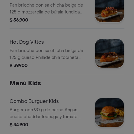
Pan brioche con salchicha belga de
125 g mozzarella de búfala fundida
cebolla viruta de papa salsa de
$ 36.900
tomate mostaza y tocineta.
Hot Dog Vittos
Pan brioche con salchicha belga de
125 g queso Philadelphia tocineta
caramelizada y puerro crocante
$ 39.900
Menú Kids
Combo Burguer Kids
Burger con 90 g de carne Angus
queso cheddar lechuga y tomate.
Incluye papas a la francesa y bebida a
$ 34.900
elección.