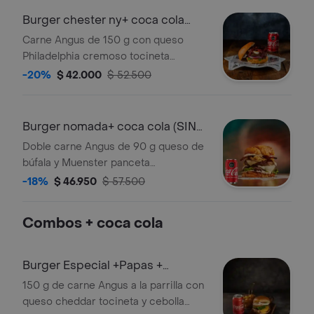
Burger chester ny+ coca cola
(SIN PAPAS)
Carne Angus de 150 g con queso
Philadelphia cremoso tocineta
caramelizada albahaca tomate y
-20%
$ 42.000
$ 52.500
cebolla morada en pan brioche.
Acompañada de Coca Cola
Burger nomada+ coca cola (SIN
PAPAS)
Doble carne Angus de 90 g queso de
búfala y Muenster panceta
caramelizada en Jack Honey hash
-18%
$ 46.950
$ 57.500
brown crocante y mayonesa de trufa
en pan artesanal. Incluye Coca Cola.
Combos + coca cola
Burger Especial +Papas +
CocaCola
150 g de carne Angus a la parrilla con
queso cheddar tocineta y cebolla