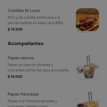
Costillas St Louis
450 g de costilla americana a la
parrilla bañada en salsa Jack BBQ
acompañada de guarnición y
$ 75.500
ensalada.
Acompañantes
Papas cascos
Papas en cascos doradas y
crocantes perfectas para acompañar
tu burger o plato favorito.
$ 10.000
Papas francesas
Papas a la francesa doradas y
crocantes ideales como