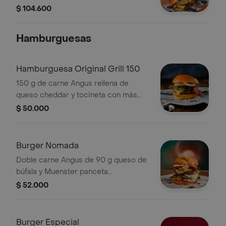
$ 104.600
Hamburguesas
Hamburguesa Original Grill 150
150 g de carne Angus rellena de
queso cheddar y tocineta con más
queso y más tocineta salsa original
$ 50.000
Jack Daniels cebolla tomate y lechuga
en pan clásico.
Burger Nomada
Doble carne Angus de 90 g queso de
búfala y Muenster panceta
caramelizada en Jack Honey hash
$ 52.000
brown crocante y mayonesa de trufa
en pan artesanal.
Burger Especial