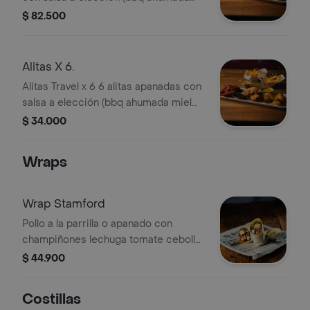
miel mostaza o chile dulce)
$ 82.500
acompañada de bastones de apio y
zanahoria y dos porción de papas a la
francesa.
Alitas X 6.
Alitas Travel x 6 6 alitas apanadas con
salsa a elección (bbq ahumada miel
mostaza o chile dulce) acompañada
$ 34.000
de bastones de apio y zanahoria.
Wraps
Wrap Stamford
Pollo a la parrilla o apanado con
champiñones lechuga tomate cebolla
caramelizada y salsa de maíz dulce.
$ 44.900
Sin papas.
Costillas