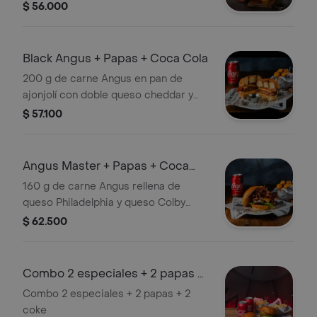
caramelizada en pan clásico con
$ 56.000
vegetales. Acompañada de papas y
CocaCola.
Black Angus + Papas + Coca Cola
200 g de carne Angus en pan de
ajonjolí con doble queso cheddar y
doble tocineta. Sin vegetales.
$ 57.100
Acompañada de papas y CocaCola.
Angus Master + Papas + Coca
Cola
160 g de carne Angus rellena de
queso Philadelphia y queso Colby
doble tocineta caramelizada cebolla
$ 62.500
crispy lechuga y tomate en pan
esponjoso. Incluye papas y CocaCola.
Combo 2 especiales + 2 papas +
2 coke
Combo 2 especiales + 2 papas + 2
coke