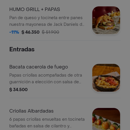
cheddar queso muenster chicharon
ahumado (Humo Barriles) glaseado
HUMO GRILL + PAPAS
con nuestra bbq kansas crunchy de
Pan de queso y tocineta entre panes
papa mayonesa samuray GrillFest
nuestra mayonesa de Jack Daniels de
la casa cogollo de lechuga doble
-11%
$ 46.350
$ 51.900
carne de 90 gr certified queso
cheddar queso muenster chicharon
Entradas
ahumado (Humo Barriles) glaseado
con nuestra bbq kansas crunchy de
papa mayonesa samuray GrillFest
Bacata cacerola de fuego
Papas criollas acompañadas de otra
guarnición a elección con salsa de
queso cheddar suero tocineta perejil
$ 34.500
y cubitos de tomate
Criollas Albardadas
6 papas criollas envueltas en tocineta
bañadas en salsa de cilantro y