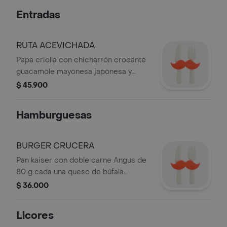
Entradas
RUTA ACEVICHADA
Papa criolla con chicharrón crocante
guacamole mayonesa japonesa y
encurtido fresco de cebolla.
$ 45.900
Hamburguesas
BURGER CRUCERA
Pan kaiser con doble carne Angus de
80 g cada una queso de búfala
panceta dip de queso Philadelphia
$ 36.000
con Jack Honey cebolla crocante
tomate lechuga y alioli de trufa.
Licores