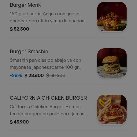
Kansas BBQ.
Burger Monk
150 g de carne Angus con queso
cheddar derretido y mix de quesos
suizo y gouda rueda de tocineta
$ 52.500
glaseada en miel de tajín tomate
cogollo y puerro crocante con salsa
Emmy
Burger Smashin
Smashin pan clásico abajo va con
mayonesa japonesacarne 100 gr
queso cheddar cogollo tomate
-26%
$ 28.600
$ 38.500
cebolla pepinillos pan arriba bbq
maple
CALIFORNIA CHICKEN BURGER
California Chicken Burger Hemos
tenido burgers de pollo pero jamás
como esta. Luego de algunos meses
$ 45.900
en lograr el marinado perfecto y el
apanado ideal creamos un viaje