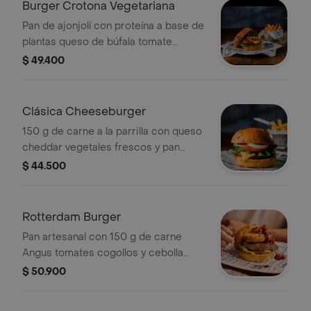
Burger Crotona Vegetariana
Pan de ajonjolí con proteína a base de
plantas queso de búfala tomate
parrillado láminas de aguacate y
$ 49.400
puerro crocante.
Clásica Cheeseburger
150 g de carne a la parrilla con queso
cheddar vegetales frescos y pan
clásico.
$ 44.500
Rotterdam Burger
Pan artesanal con 150 g de carne
Angus tomates cogollos y cebolla
morada acompañada de soufflé de
$ 50.900
quesos mozzarella y Philadelphia
apanados tocino ahumado y salsa