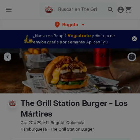
Bogotá
Regístrate
¿Nuevo en Rappi?
y disfruta de
envíos gratis por semanas
Aplican TyC
The Grill Station Burger - Los
Mártires
Cra 27 #29a-11, Bogotá, Colombia
Hamburguesa - The Grill Station Burger