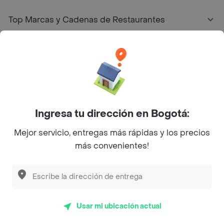
Top Marcas y Cadenas de Restaurantes
Encuéntranos en estos países
App Store
Google play
AppGallery
Ingresa tu dirección en Bogotá:
Mejor servicio, entregas más rápidas y los precios
más convenientes!
Pide tu comida favorita cerca de ti
Categorías
Usar mi ubicación actual
Únete a Rappi