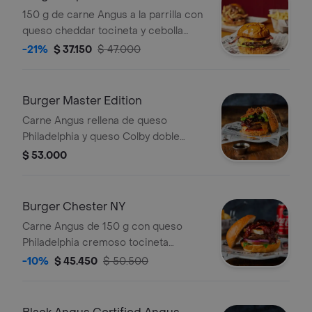
150 g de carne Angus a la parrilla con
queso cheddar tocineta y cebolla
caramelizada en pan clásico con
-21%
$ 37.150
$ 47.000
vegetales.
Burger Master Edition
Carne Angus rellena de queso
Philadelphia y queso Colby doble
tocineta caramelizada cebolla crispy
$ 53.000
lechuga y tomate en pan esponjoso.
Burger Chester NY
Carne Angus de 150 g con queso
Philadelphia cremoso tocineta
caramelizada albahaca tomate y
-10%
$ 45.450
$ 50.500
cebolla morada en pan brioche.