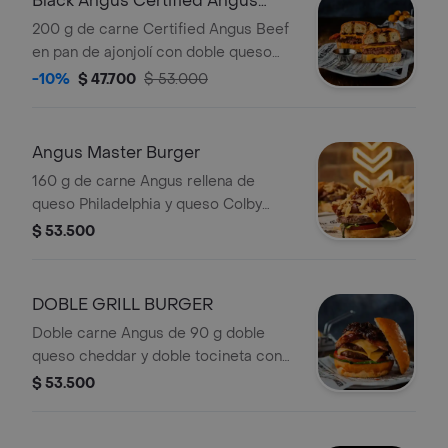
Black Angus Certified Angus
Beef
200 g de carne Certified Angus Beef
en pan de ajonjolí con doble queso
cheddar y doble tocineta. Sin
-10%
$ 47.700
$ 53.000
vegetales.
Angus Master Burger
160 g de carne Angus rellena de
queso Philadelphia y queso Colby
doble tocineta caramelizada cebolla
$ 53.500
crispy lechuga y tomate en pan
esponjoso.
DOBLE GRILL BURGER
Doble carne Angus de 90 g doble
queso cheddar y doble tocineta con
cogollo europeo tomate y cebolla
$ 53.500
caramelizada en pan brioche.