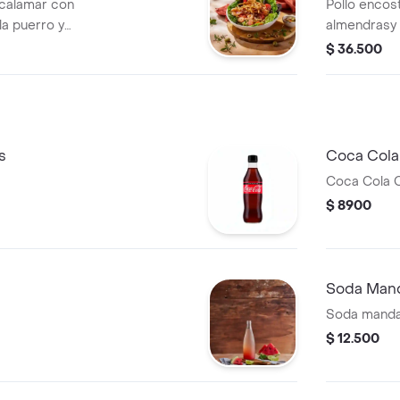
 calamar con
Pollo encost
la puerro y
almendrasy 
obre lechuga
cogollo eur
$ 36.500
agreta
mostaza y co
s
Coca Cola
Coca Cola C
$ 8900
Soda Mand
Soda manda
$ 12.500