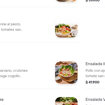
$ 39.900
cogollo eur
nne al pesto,
í, tomates san
bre lechuga
nagreta campiña.
Ensalada I
marzano, crutones
Pollo con aj
huga cogollo
tomate san 
champiñone
$ 41.900
lechuga cog
campiña.
ea
Ensalada V