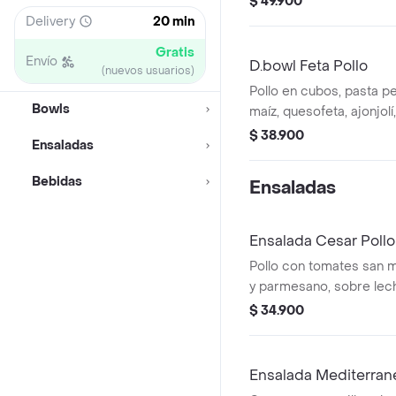
$ 49.900
oriental
Delivery
20 min
Gratis
Envío
D.bowl Feta Pollo
(nuevos usuarios)
Pollo en cubos, pasta pe
Bowls
maíz, quesofeta, ajonjol
marzano y aguacate; so
$ 38.900
Ensaladas
cogollo europeo con vi
Bebidas
Ensaladas
Ensalada Cesar Pollo
Pollo con tomates san 
y parmesano, sobre lec
europeo en salsa césar.
$ 34.900
Ensalada Mediterran