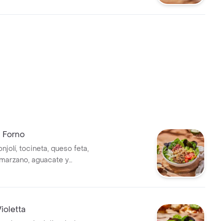
opeo con aderezo ranch.
l Forno
onjolí, tocineta, queso feta,
marzano, aguacate y
s con balsámico,sobre
ollo europeo y vinagreta
ioletta