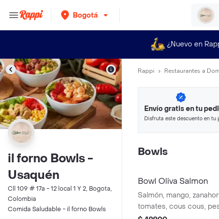
Bogotá
¿Nuevo en Rap
Rappi
Restaurantes a Dom
Envío gratis en tu ped
Disfruta este descuento en tu 
en minutos.
Bowls
il forno Bowls -
Usaquén
Bowl Oliva Salmon
Cll 109 # 17a - 12 local 1 Y 2, Bogota,
Salmón, mango, zanahorí
Colombia
tomates, cous cous, pes
Comida Saludable - il forno Bowls
tomate, ajonjolí, espina