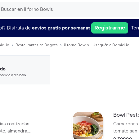
Registrarme
pi?
Disfruta de
envíos gratis por semanas
Tér
icilio
Restaurantes en Bogotá
il forno Bowls - Usaquén a Domicilio
ido
pedido y recíbelo
Bowl Pest
as rostizadas,
Camarones al
to, almendra,
tomate san 
cas, aderezo
zanahorias 