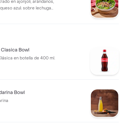
rado en ajonjolí, arándanos,
queso azul; sobre lechuga
opeo en vinagreta miel
n salsa frutos rojos.
 Clasica Bowl
lásica en botella de 400 ml.
arina Bowl
rina