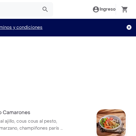
Ingreso
minos y condiciones
o Camarones
 ajillo, cous cous al pesto,
marzano, champiñones parís y
rostizadas sobre lechuga