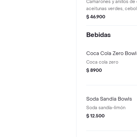
Camarones y anillos de
aceitunas verdes, cebol
tomates san marzano; s
$ 46.900
cogollo europeo en vin
mediterránea.
Bebidas
Coca Cola Zero Bowl
Coca cola zero
$ 8900
Soda Sandia Bowls
Soda sandía-limón
$ 12.500