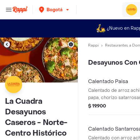
Bogotá
¿Nuevo en Rap
Rappi
Restaurantes a Dom
Desayunos Con 
Calentado Paisa
Calentado de arroz achio
papa, chorizo satarrosa
La Cuadra
huevo frito.
$ 19.900
Desayunos
Caseros - Norte-
Calentado Santarros
Centro Histórico
Calentado con arroz ach