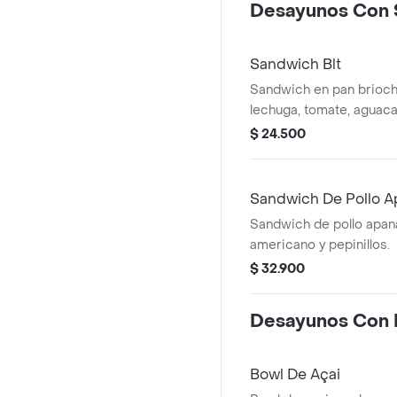
Desayunos Con 
Sandwich Blt
Sandwich en pan brioch
lechuga, tomate, aguac
picante.
$ 24.500
Sandwich De Pollo 
Sandwich de pollo apa
americano y pepinillos.
$ 32.900
Desayunos Con 
Bowl De Açai