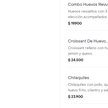
Combo Huevos Revu
Huevos revueltos con 3 
elección acompañados 
bebida.
$ 19.900
Croissant De Huevo,
Croissant relleno con h
jamón y queso.
$ 24.500
Chilaquiles
Chilaquiles con pollo, qu
huevo frito, cilantro y s
$ 23.900