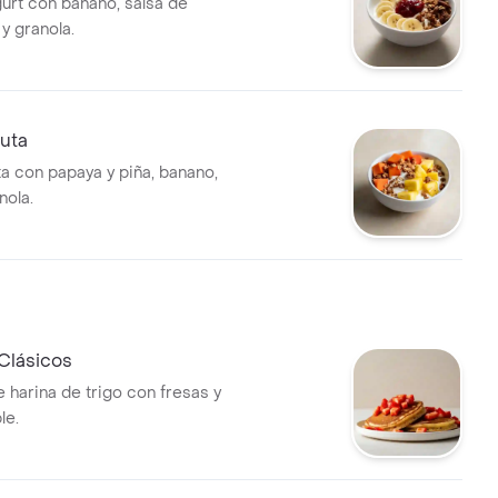
urt con banano, salsa de
 y granola.
ruta
ta con papaya y piña, banano,
nola.
Clásicos
 harina de trigo con fresas y
le.