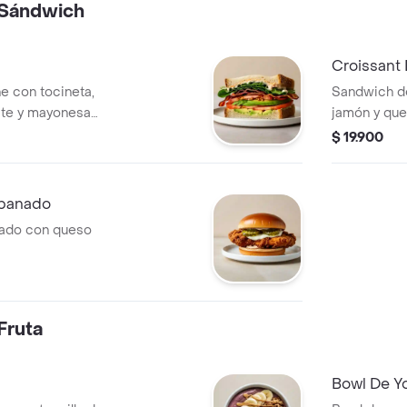
Sándwich
Croissant
e con tocineta,
Sandwich d
ate y mayonesa
jamón y que
$ 19.900
Apanado
nado con queso
Fruta
Bowl De Y