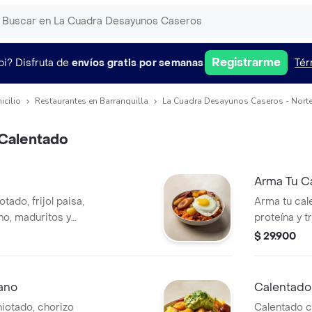
Registrarme
pi?
Disfruta de
envíos gratis por semanas
Tér
icilio
Restaurantes en Barranquilla
La Cuadra Desayunos Caseros - Norte-
Calentado
Arma Tu C
tado, frijol paisa,
Arma tu cal
no, maduritos y
proteína y t
$ 29.900
ano
Calentado
iotado, chorizo
Calentado c