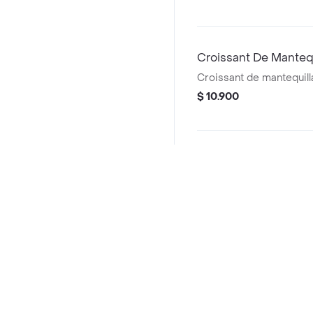
Croissant De Mantequ
Croissant de mantequill
$ 10.900
Postres
Paleta San Jeronimo
Paleta san jerónimo trad
$ 11.900
Preguntas frecuentes
¿La Cuadra Desayunos Caseros hace entrega a domicil
Oreo Tres Leches Jar