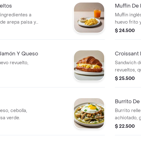
eltos
Muffin De
ingredientes a
Muffin ingl
de arepa paisa y
huevo frito
$ 24.500
 Jamón Y Queso
Croissant
uevo revuelto,
Sandwich d
revueltos, 
crocante.
$ 25.500
Burrito D
eso, cebolla,
Burrito rell
alsa verde.
achiotado, g
de gallo, qu
$ 22.500