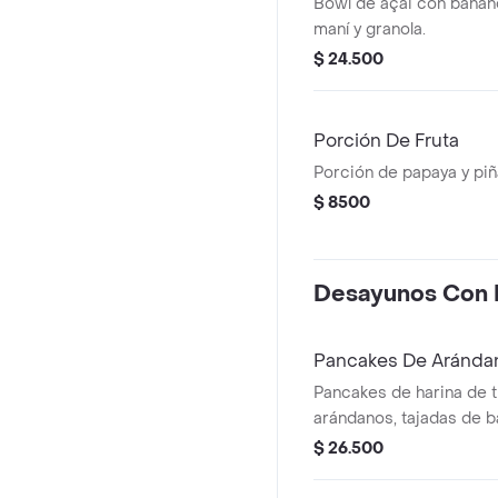
Bowl de açai con banano
maní y granola.
$ 24.500
Porción De Fruta
Porción de papaya y piñ
$ 8500
Desayunos Con 
Pancakes De Aránda
Pancakes de harina de t
arándanos, tajadas de b
maple.
$ 26.500