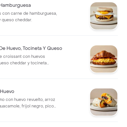
 Hamburguesa
és con carne de hamburguesa,
 y queso cheddar.
 De Huevo, Tocineta Y Queso
e croissant con huevos
queso cheddar y tocineta
e Huevo
eno con huevo revuelto, arroz
uacamole, frijol negro, pico
eso y salsa verde.