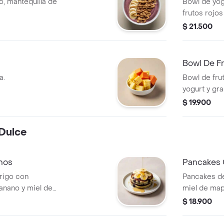
, mantequilla de
Bowl de yog
frutos rojos
$ 21.500
Bowl De F
a.
Bowl de fru
yogurt y gra
$ 19.900
Dulce
nos
Pancakes 
rigo con
Pancakes de
anano y miel de
miel de map
$ 18.900