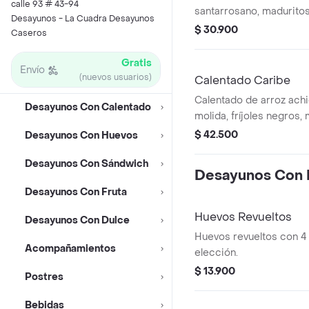
calle 93 # 43-94
santarrosano, maduritos
Desayunos - La Cuadra Desayunos
guacamole y cilantro.
$ 30.900
Caseros
Gratis
Envío
(nuevos usuarios)
Calentado Caribe
Calentado de arroz achi
Desayunos Con Calentado
molida, fríjoles negros,
cilantro.
$ 42.500
Desayunos Con Huevos
Desayunos Con Sándwich
Desayunos Con
Desayunos Con Fruta
Huevos Revueltos
Desayunos Con Dulce
Huevos revueltos con 4 
Acompañamientos
elección.
$ 13.900
Postres
Bebidas