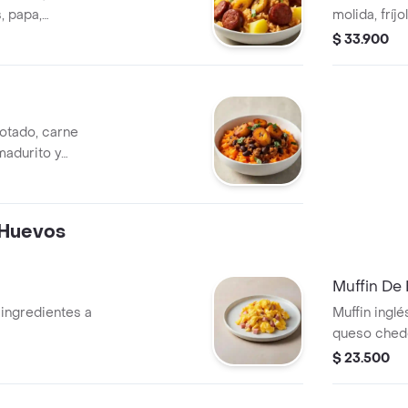
, papa,
molida, fríj
cilantro.
$ 33.900
otado, carne
 madurito y
 Huevos
Muffin De
ingredientes a
Muffin inglé
queso ched
$ 23.500