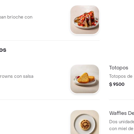
pan brioche con
os
Totopos
rowns con salsa
Totopos de 
$ 9500
Waffles D
Dos unidade
con miel de