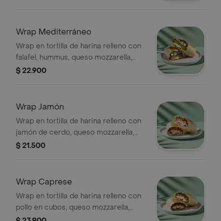
gallo, lechuga, guacamole y salsa
verde.
Wrap Mediterráneo
Wrap en tortilla de harina relleno con
falafel, hummus, queso mozzarella,
queso feta, espinaca, pepino, cebolla
$ 22.900
morada y alioli.
Wrap Jamón
Wrap en tortilla de harina relleno con
jamón de cerdo, queso mozzarella,
lechuga, tomate y alioli.
$ 21.500
Wrap Caprese
Wrap en tortilla de harina relleno con
pollo en cubos, queso mozzarella,
tomate, espinaca y pesto.
$ 23.900