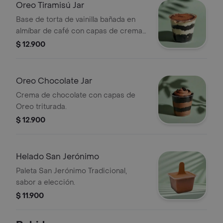
Oreo Tiramisú Jar
Base de torta de vainilla bañada en
almíbar de café con capas de crema
de tiramisú y Oreo triturada.
$ 12.900
Oreo Chocolate Jar
Crema de chocolate con capas de
Oreo triturada.
$ 12.900
Helado San Jerónimo
Paleta San Jerónimo Tradicional,
sabor a elección.
$ 11.900