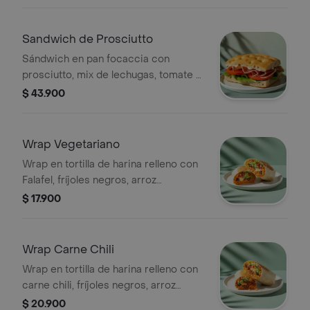
Sandwich de Prosciutto
Sándwich en pan focaccia con
prosciutto, mix de lechugas, tomate y
mayonesa de ajo.
$ 43.900
Wrap Vegetariano
Wrap en tortilla de harina relleno con
Falafel, fríjoles negros, arroz
achiotado, queso mozzarella, pico de
$ 17.900
gallo, lechuga, guacamole, totopos
triturados y salsa verde.
Wrap Carne Chili
Wrap en tortilla de harina relleno con
carne chili, fríjoles negros, arroz
achiotado, queso mozzarella, pico de
$ 20.900