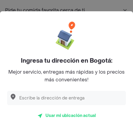
Pide tu comida favorita cerca de ti
Categorías
Únete a Rappi
Ingresa tu dirección en Bogotá:
Sobre Rappi
Mejor servicio, entregas más rápidas y los precios
más convenientes!
Facebook
Twitter
Instagram
©
2026
Rappi Inc. All rights reserved.
Usar mi ubicación actual
Rappi S.A.S. --- NIT 900.843.898-9 --- Calle 63 # 16A-02