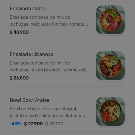
Ensalada Cobb
Ensalada con base de mix de
lechugas, pollo a las hierbas, tomate,
huevo duro, tocineta, aguacate,
$ 40.900
cebolla encurtida, maíz tierno y
vinagreta a elección.
Ensalada Libanesa
Ensalada con base de mix de
lechugas, falafel (5 unds), hummus de
garbanzo, queso feta, tomate cherry,
$ 36.500
pepino, crutones, cebolla encurtida y
vinagreta e elección.
Bowl Bowl Árabe
Bowl con base de arroz integral,
falafel (5 unds), almendras fileteadas,
tomate, pepino, hummus y perejil.
-43%
$ 22.900
$ 39.900