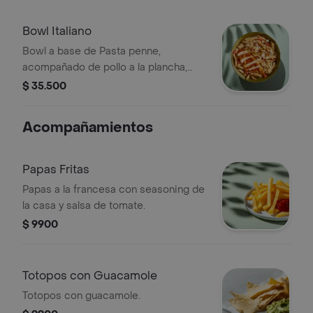
Bowl Italiano
Bowl a base de Pasta penne,
acompañado de pollo a la plancha,
pesto, tomate chonto y queso feta.
$ 35.500
Acompañamientos
Papas Fritas
Papas a la francesa con seasoning de
la casa y salsa de tomate.
$ 9900
Totopos con Guacamole
Totopos con guacamole.