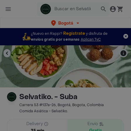
Bogotá
Regístrate
¿Nuevo en Rappi?
y disfruta de
envíos gratis por semanas
Aplican TyC
Selvatiko. - Suba
Carrera 53 #137a-26, Bogotá, Bogota, Colombia
Comida Asiática - Selvatiko.
Delivery
Envío
Gratis
35 min