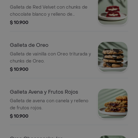
Galleta de Red Velvet con chunks de
chocolate blanco y relleno de
Cheesecake.
$ 10.900
Galleta de Oreo
Galleta de vainilla con Oreo triturada y
chunks de Oreo.
$ 10.900
Galleta Avena y Frutos Rojos
Galleta de avena con canela y relleno
de frutos rojos.
$ 10.900