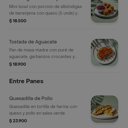
Hummus
Mini bowl con porción de albóndigas
de berenjena con queso (5 unds) y
hummus de tu elección.
$ 18.500
Tostada de Aguacate
Pan de masa madre con puré de
aguacate, garbanzos crocantes y
tomates cherry.
$ 18.900
Entre Panes
Quesadilla de Pollo
Quesadilla en tortilla de harina con
queso y pollo en salsa verde.
$ 23.900