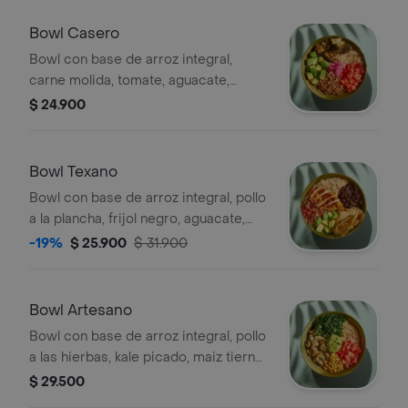
Bowl Casero
Bowl con base de arroz integral,
carne molida, tomate, aguacate,
cebolla encurtida, brócoli rostizado y
$ 24.900
cilantro.
Bowl Texano
Bowl con base de arroz integral, pollo
a la plancha, frijol negro, aguacate,
pico de gallo y totopos.
-19%
$ 25.900
$ 31.900
Bowl Artesano
Bowl con base de arroz integral, pollo
a las hierbas, kale picado, maiz tierno,
tomate, guacamole y cilantro.
$ 29.500