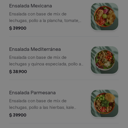
Ensalada Mexicana
Ensalada con base de mix de
lechugas, pollo a la plancha, tomate,
cebolla encurtida, totopos,
$ 39.900
guacamole, cilantro y vinagreta a
elección.
Ensalada Mediterránea
Ensalada con base de mix de
lechugas y quinoa especiada, pollo a
las hierbas, tomate cherry, queso feta,
$ 38.900
dip de berenjena, garbanzos
crocantes y vinagreta a elección.
Ensalada Parmesana
Ensalada con base de mix de
lechugas, pollo a las hierbas, kale
picado, tomate, aguacate, galletas de
$ 39.900
parmesano, crutones y vinagreta a
elección.