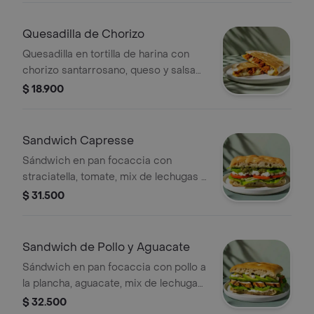
Quesadilla de Chorizo
Quesadilla en tortilla de harina con
chorizo santarrosano, queso y salsa
verde
$ 18.900
Sandwich Capresse
Sándwich en pan focaccia con
straciatella, tomate, mix de lechugas y
pesto.
$ 31.500
Sandwich de Pollo y Aguacate
Sándwich en pan focaccia con pollo a
la plancha, aguacate, mix de lechugas
y mayonesa de ajo.
$ 32.500