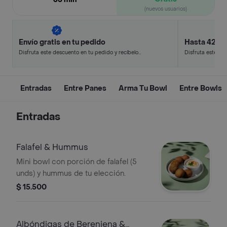
(nuevos usuarios)
Envío gratis en tu pedido
Hasta 42% 
Disfruta este descuento en tu pedido y recíbelo
Disfruta este de
en minutos.
en minutos.
Entradas
Entre Panes
Arma Tu Bowl
Entre Bowls
Entradas
Falafel & Hummus
Mini bowl con porción de falafel (5
unds) y hummus de tu elección.
$ 15.500
Albóndigas de Berenjena &