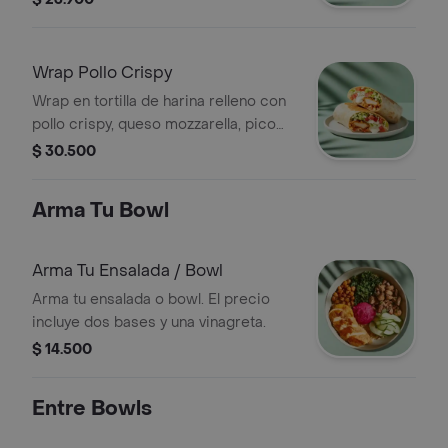
Wrap Pollo Crispy
Wrap en tortilla de harina relleno con
pollo crispy, queso mozzarella, pico
de gallo, lechuga y salsa ranch.
$ 30.500
Arma Tu Bowl
Arma Tu Ensalada / Bowl
Arma tu ensalada o bowl. El precio
incluye dos bases y una vinagreta.
$ 14.500
Entre Bowls