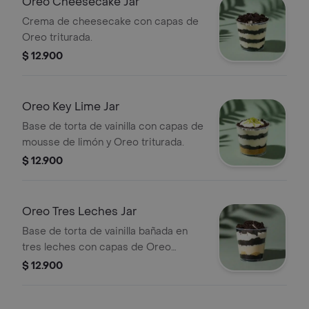
Oreo Cheesecake Jar
Crema de cheesecake con capas de
Oreo triturada.
$ 12.900
Oreo Key Lime Jar
Base de torta de vainilla con capas de
mousse de limón y Oreo triturada.
$ 12.900
Oreo Tres Leches Jar
Base de torta de vainilla bañada en
tres leches con capas de Oreo
triturada.
$ 12.900