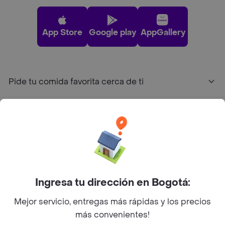
App Store
Google play
AppGallery
Pide tu comida favorita cerca de ti
Categorías
Únete a Rappi
Sobre Rappi
Ingresa tu dirección en Bogotá:
Mejor servicio, entregas más rápidas y los precios
Facebook
Twitter
Instagram
más convenientes!