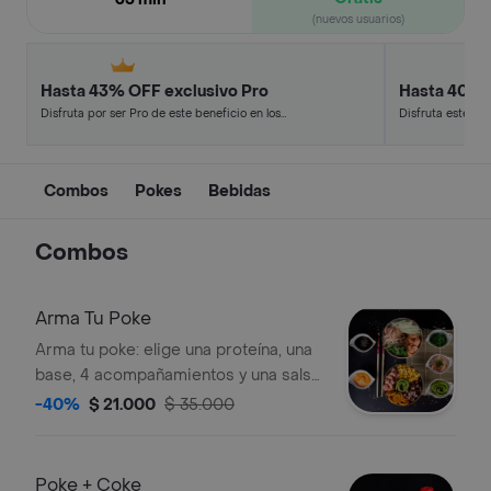
(nuevos usuarios)
Hasta 43% OFF exclusivo Pro
Hasta 40% 
Disfruta por ser Pro de este beneficio en los
Disfruta este de
restaurantes y tiendas más top.
en minutos.
Combos
Pokes
Bebidas
Combos
Arma Tu Poke
Arma tu poke: elige una proteína, una
base, 4 acompañamientos y una salsa.
Opciones visibles incluyen aguacate,
-40%
$ 21.000
$ 35.000
maíz, algas, plátano, salsas variadas, y
edamame.
Poke + Coke