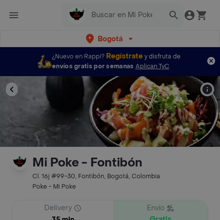
Bogotá
Regístrate
¿Nuevo en Rappi?
y disfruta de
envíos gratis por semanas
Aplican TyC
Mi Poke - Fontibón
Cl. 16j #99-30, Fontibón, Bogotá, Colombia
Poke - Mi Poke
Delivery
Envío
Gratis
35 min