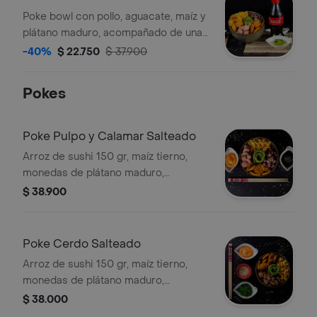
Poke bowl con pollo, aguacate, maíz y
plátano maduro, acompañado de una
Coca-Cola.
-40%
$ 22.750
$ 37.900
Pokes
Poke Pulpo y Calamar Salteado
Arroz de sushi 150 gr, maíz tierno,
monedas de plátano maduro,
aguacate, pulpo y calamar salteado.
$ 38.900
Poke Cerdo Salteado
Arroz de sushi 150 gr, maíz tierno,
monedas de plátano maduro,
aguacate y proteína de cerdo
$ 38.000
salteado.