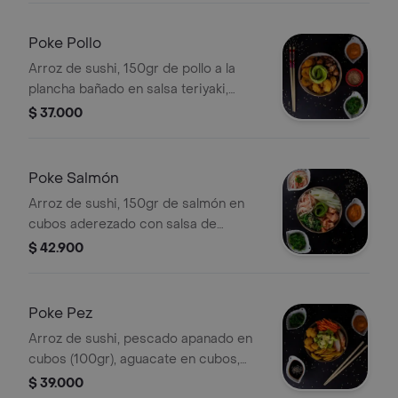
Poke Pollo
Arroz de sushi, 150gr de pollo a la
plancha bañado en salsa teriyaki,
aguacate en cubos, monedas de
$ 37.000
plátano maduro, y aros de cebolla. .
Poke Salmón
Arroz de sushi, 150gr de salmón en
cubos aderezado con salsa de
pimentón, aguacate, pepino en
$ 42.900
julianas, kanikama y wakame un toque
de salsa ponzu.
Poke Pez
Arroz de sushi, pescado apanado en
cubos (100gr), aguacate en cubos,
zanahoria en julianas, palmito tempura
$ 39.000