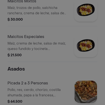
Maicitos Mixtos
Maíz, trozos de pollo, salchicha
ranchera, crema de leche, salsa de
maíz, queso fundido, tocineta,
$ 30.000
acompañado de pan.
Maicitos Especiales
Maíz, crema de leche, salsa de maíz,
queso fundido y tocineta.
Acompañado de pan.
$ 21.500
Asados
Picada 2 a 3 Personas
Pollo, res, cerdo, chorizo, costilla
ahumada, papa a la francesa,
croqueta de yuca, aros de cebolla,
$ 64.500