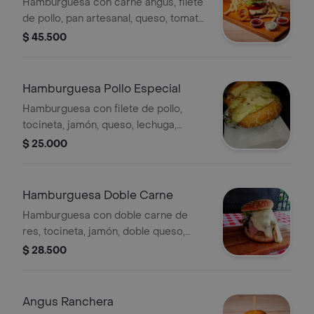
Hamburguesa con carne angus, filete
de pollo, pan artesanal, queso, tomate,
lechuga, aros de cebolla, salsa de la
$ 45.500
casa, salsa angus y acompañada de
papa criolla.
Hamburguesa Pollo Especial
Hamburguesa con filete de pollo,
tocineta, jamón, queso, lechuga,
tomate, ripio de papa, pan artesanal y
$ 25.000
salsa de tomate.
Hamburguesa Doble Carne
Hamburguesa con doble carne de
res, tocineta, jamón, doble queso,
lechuga, tomate, ripio de papa, pan
$ 28.500
artesanal y salsa de tomate.
Angus Ranchera