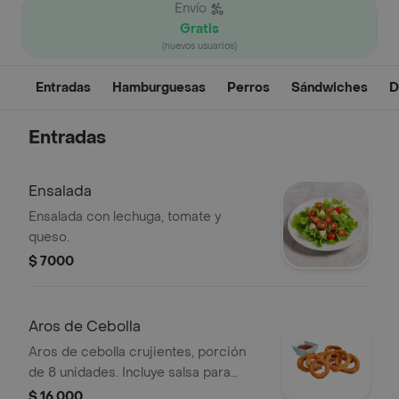
Envío
Gratis
(nuevos usuarios)
Entradas
Hamburguesas
Perros
Sándwiches
D
Entradas
Ensalada
Ensalada con lechuga, tomate y
queso.
$ 7000
Aros de Cebolla
Aros de cebolla crujientes, porción
de 8 unidades. Incluye salsa para
acompañar.
$ 16.000