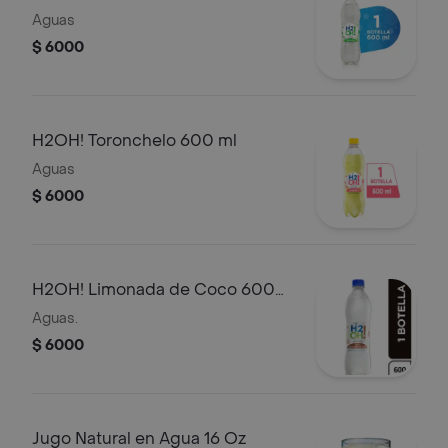
Aguas
$ 6000
H2OH! Toronchelo 600 ml
Aguas
$ 6000
H2OH! Limonada de Coco 600
ml
Aguas.
$ 6000
Jugo Natural en Agua 16 Oz