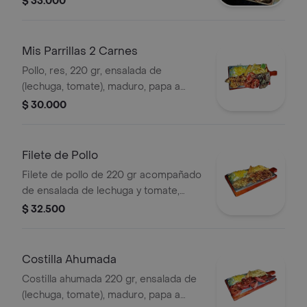
$ 33.000
Mis Parrillas 2 Carnes
Pollo, res, 220 gr, ensalada de
(lechuga, tomate), maduro, papa a
elegir.
$ 30.000
Filete de Pollo
Filete de pollo de 220 gr acompañado
de ensalada de lechuga y tomate,
maduro y papa a elegir. Incluye maíz
$ 32.500
dulce.
Costilla Ahumada
Costilla ahumada 220 gr, ensalada de
(lechuga, tomate), maduro, papa a