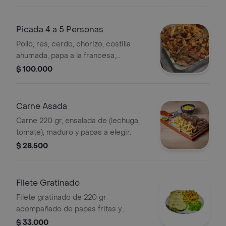
ensalada de (lechuga, tomate) y
maduro.
Picada 4 a 5 Personas
Pollo, res, cerdo, chorizo, costilla
ahumada, papa a la francesa,
croqueta de yuca, aros de cebolla,
$ 100.000
ensalada de (lechuga, tomate) y
maduro.
Carne Asada
Carne 220 gr, ensalada de (lechuga,
tomate), maduro y papas a elegir.
$ 28.500
Filete Gratinado
Filete gratinado de 220 gr
acompañado de papas fritas y
ensalada de tomate y lechuga.
$ 33.000