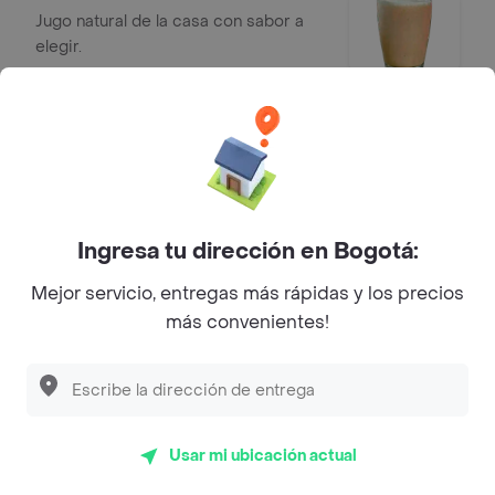
Jugo natural de la casa con sabor a
elegir.
$ 9000
Jugo Natural en Leche 16 Oz
Jugo natural de la casa con sabor a
elegir.
$ 9000
Ingresa tu dirección en Bogotá:
Mejor servicio, entregas más rápidas y los precios
más convenientes!
Cristal Con Gas 600 ml
Agua Cristal con gas de 600 ml. 1
unidad.
$ 4500
Usar mi ubicación actual
Postobón Manzana 400 ml