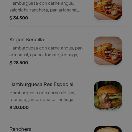
Hamburguesa con carne angus,
salchicha ranchera, pan artesanal,
queso, tomate, lechuga, aros de
$ 34.500
cebolla, salsa de la casa, salsa angus y
acompañada de papa criolla.
Angus Sencilla
Hamburguesa con carne angus, pan
artesanal, queso, tomate, lechuga,
aros de cebolla, salsa de la casa y
$ 28.500
salsa angus y acompañada de papa
criolla.
Hamburguesa Res Especial
Hamburguesa con carne de res,
tocineta, jamón, queso, lechuga,
tomate, ripio de papa, pan artesanal y
$ 20.000
salsa de tomate.
Ranchera