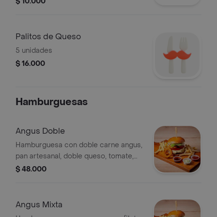
$ 10.000
Palitos de Queso
5 unidades
$ 16.000
Hamburguesas
Angus Doble
Hamburguesa con doble carne angus,
pan artesanal, doble queso, tomate,
lechuga, aros de cebolla, salsa de la
$ 48.000
casa, salsa angus y acompañada de
papa criolla.
Angus Mixta