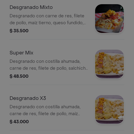
Desgranado Mixto
Desgranado con carne de res, filete
de pollo, maíz tierno, queso fundido,
lechuga, ripio de papa, salsa de
$ 35.500
tomate y salsa de maíz.
Super Mix
Desgranado con costilla ahumada,
carne de res, filete de pollo, salchicha
ranchera, tocineta, maíz tierno, queso
$ 48.500
fundido, lechuga, ripio de papa, salsa
de tomate y salsa de maíz.
Desgranado X3
Desgranado con costilla ahumada,
carne de res, filete de pollo, maíz
tierno, queso fundido, lechuga, ripio
$ 43.000
de papa, salsa de tomate y salsa de