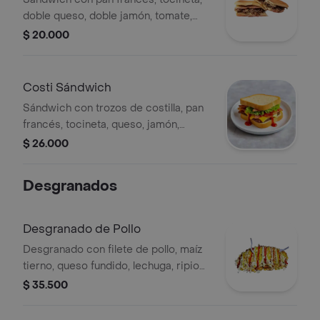
doble queso, doble jamón, tomate,
lechuga y salsa de tomate.
$ 20.000
Costi Sándwich
Sándwich con trozos de costilla, pan
francés, tocineta, queso, jamón,
tomate, lechuga y salsa de tomate.
$ 26.000
Desgranados
Desgranado de Pollo
Desgranado con filete de pollo, maíz
tierno, queso fundido, lechuga, ripio
de papa, salsa de tomate y salsa de
$ 35.500
maíz.