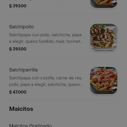
fundido, maíz, tocineta, ripio de papa,
$ 39.500
salsa de tomate y tamaño a elegir.
Salchipollo
Salchipapa con pollo, salchicha, papa
a elegir, queso fundido, maíz, tocineta,
ripio de papa, salsa de tomate y
$ 39.500
tamaño a elegir.
Salchiparrilla
Salchipapa con costilla, carne de res,
pollo, papa a elegir, salchicha, queso
fundido, maíz, tocineta, ripio de papa,
$ 47.000
salsa de tomate y tamaño a elegir.
Maicitos
Maicitos Gratinado