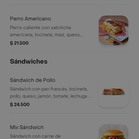
tomate.
Perro Americano
Perro caliente con salchicha
americana, tocineta, maíz, queso,
jamón, lechuga, ripio de papa, pan
$ 21.500
artesanal y salsa de tomate.
Sándwiches
Sándwich de Pollo
Sándwich con pan francés, tocineta,
pollo, queso, jamón, tomate, lechuga y
salsa de tomate.
$ 24.500
Mix Sándwich
Sándwich con carne de