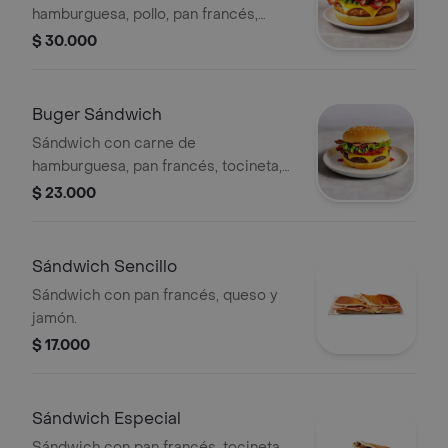
hamburguesa, pollo, pan francés,
tocineta, queso, jamón, tomate,
$ 30.000
lechuga y salsa de tomate.
Buger Sándwich
Sándwich con carne de
hamburguesa, pan francés, tocineta,
queso, jamón, tomate, lechuga y salsa
$ 23.000
de tomate.
Sándwich Sencillo
Sándwich con pan francés, queso y
jamón.
$ 17.000
Sándwich Especial
Sándwich con pan francés, tocineta,