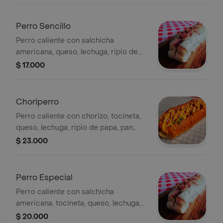
Perro Sencillo
Perro caliente con salchicha
americana, queso, lechuga, ripio de
papa, pan artesanal y salsa de tomate.
$ 17.000
Choriperro
Perro caliente con chorizo, tocineta,
queso, lechuga, ripio de papa, pan
artesanal y salsa de tomate.
$ 23.000
Perro Especial
Perro caliente con salchicha
americana, tocineta, queso, lechuga,
ripio de papa, pan artesanal y salsa de
$ 20.000