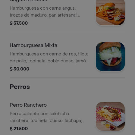
Hamburguesa con carne angus,
trozos de maduro, pan artesanal,
queso, tomate, lechuga, aros de
$ 37.500
cebolla, queso fundido, salsa de la
casa, salsa angus y acompañada de
papa criolla.
Hamburguesa Mixta
Hamburguesa con carne de res, filete
de pollo, tocineta, doble queso, jamón,
lechuga, tomate, ripio de papa, pan
$ 30.000
artesanal y salsa de tomate.
Perros
Perro Ranchero
Perro caliente con salchicha
ranchera, tocineta, queso, lechuga,
ripio de papa, pan artesanal y salsa de
$ 21.500
tomate.