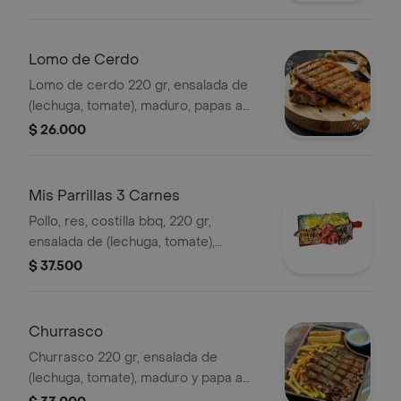
Lomo de Cerdo
Lomo de cerdo 220 gr, ensalada de
(lechuga, tomate), maduro, papas a
elegir.
$ 26.000
Mis Parrillas 3 Carnes
Pollo, res, costilla bbq, 220 gr,
ensalada de (lechuga, tomate),
maduro, papa a elegir.
$ 37.500
Churrasco
Churrasco 220 gr, ensalada de
(lechuga, tomate), maduro y papa a
elegir.