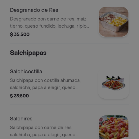
maíz.
Desgranado de Res
Desgranado con carne de res, maíz
tierno, queso fundido, lechuga, ripio
de papa, salsa de tomate y salsa de
$ 35.500
maíz.
Salchipapas
Salchicostilla
Salchipapa con costilla ahumada,
salchicha, papa a elegir, queso
fundido, maíz, tocineta, ripio de papa,
$ 39.500
salsa de tomate y tamaño a elegir.
Salchires
Salchipapa con carne de res,
salchicha, papa a elegir, queso