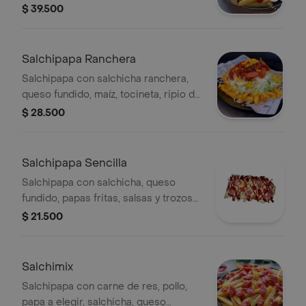
fundido, maíz, tocineta, ripio de papa,
$ 39.500
lechuga, salsa de tomate y tamaño a
elegir.
Salchipapa Ranchera
Salchipapa con salchicha ranchera,
queso fundido, maíz, tocineta, ripio de
papa, salsa de tomate, papa y tamaño
$ 28.500
a elegir.
Salchipapa Sencilla
Salchipapa con salchicha, queso
fundido, papas fritas, salsas y trozos
de jamón.
$ 21.500
Salchimix
Salchipapa con carne de res, pollo,
papa a elegir, salchicha, queso