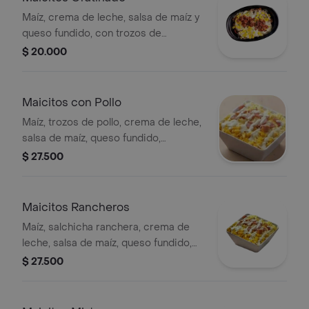
Maíz, crema de leche, salsa de maíz y
queso fundido, con trozos de
tocineta. Acompañado de pan.
$ 20.000
Maicitos con Pollo
Maíz, trozos de pollo, crema de leche,
salsa de maíz, queso fundido,
tocineta, acompañado de pan.
$ 27.500
Maicitos Rancheros
Maíz, salchicha ranchera, crema de
leche, salsa de maíz, queso fundido,
tocineta, acompañado de pan.
$ 27.500