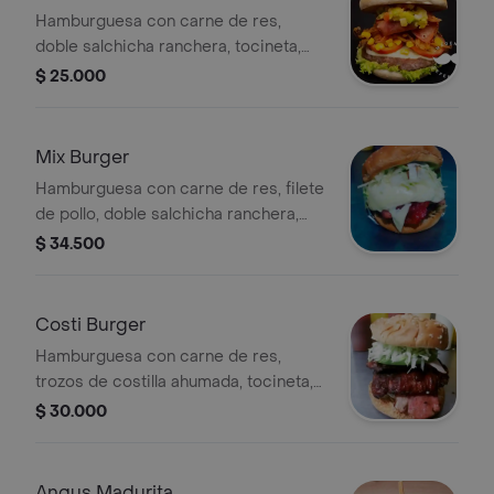
Hamburguesa con carne de res,
doble salchicha ranchera, tocineta,
jamón, queso, lechuga, tomate, ripio
$ 25.000
de papa, pan artesanal y salsa de
tomate.
Mix Burger
Hamburguesa con carne de res, filete
de pollo, doble salchicha ranchera,
tocineta, jamón, queso, lechuga,
$ 34.500
tomate, ripio de papa, pan artesanal y
salsa de tomate.
Costi Burger
Hamburguesa con carne de res,
trozos de costilla ahumada, tocineta,
jamón, queso, lechuga, tomate, ripio
$ 30.000
de papa, pan artesanal y salsa de
tomate.
Angus Madurita