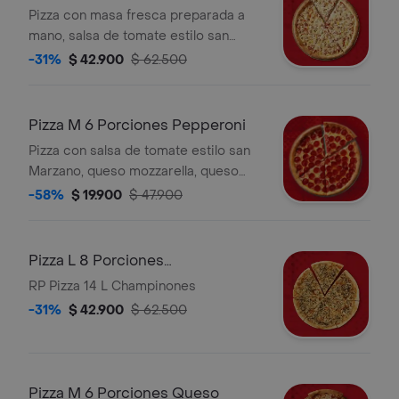
Pizza con masa fresca preparada a
mano, salsa de tomate estilo san
marzano, queso mozzarella, queso
-31%
$ 42.900
$ 62.500
parmesano, jamón y piña, 8
porciones.
Pizza M 6 Porciones Pepperoni
Pizza con salsa de tomate estilo san
Marzano, queso mozzarella, queso
parmesano y pepperoni.
-58%
$ 19.900
$ 47.900
Pizza L 8 Porciones
Champinones
RP Pizza 14 L Champinones
-31%
$ 42.900
$ 62.500
Pizza M 6 Porciones Queso