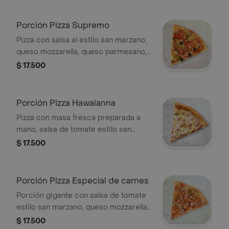
Porción Pizza Supremo
Pizza con salsa al estilo san marzano,
queso mozzarella, queso parmesano,
oregano, pepperoni, champiñones,
$ 17.500
salchicha italiana, mezcla de
pimentones, cebolla y aceitunas
negras.
Porción Pizza Hawaianna
Pizza con masa fresca preparada a
mano, salsa de tomate estilo san
marzano, queso mozzarella, queso
$ 17.500
parmesano, jamón y piña, porción
personal.
Porción Pizza Especial de carnes
Porción gigante con salsa de tomate
estilo san marzano, queso mozzarella,
queso parmesano, pepperoni,
$ 17.500