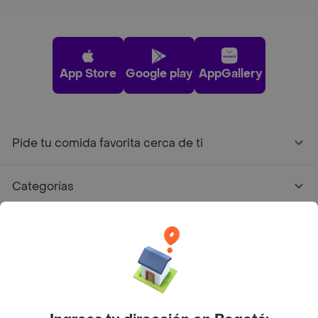
App Store
Google play
AppGallery
Pide tu comida favorita cerca de ti
Categorías
Únete a Rappi
Sobre Rappi
Facebook
Twitter
Instagram