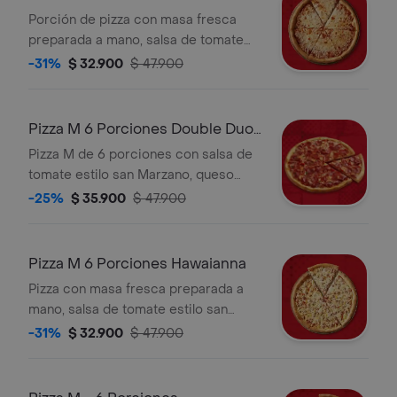
Porción de pizza con masa fresca
preparada a mano, salsa de tomate
estilo san marzano, queso mozzarella
-31%
$ 32.900
$ 47.900
y queso parmesano, 6 porciones.
Pizza M 6 Porciones Double Duo
Pepperoni
Pizza M de 6 porciones con salsa de
tomate estilo san Marzano, queso
mozzarella, queso parmesano y dos
-25%
$ 35.900
$ 47.900
clases de pepperoni. Ligeramente
picante.
Pizza M 6 Porciones Hawaianna
Pizza con masa fresca preparada a
mano, salsa de tomate estilo san
marzano, queso mozzarella, queso
-31%
$ 32.900
$ 47.900
parmesano, jamón y piña, 6
porciones.