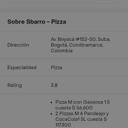
Sobre Sbarro - Pizza
Av. Boyacá #152-50, Suba,
Dirección
Bogotá, Cundinamarca,
Colombia
Especialidad
Pizza
Rating
3.8
Pizza M con Gaseosa 1.5
cuesta $ 56.600
2 Pizzas M 4 Pandeajo y
CocaCola1 5L cuesta $
117.300