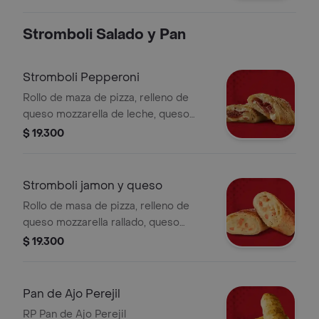
Stromboli Salado y Pan
Stromboli Pepperoni
Rollo de maza de pizza, relleno de
queso mozzarella de leche, queso
parmesano y pepperoni, porción
$ 19.300
personal.
Stromboli jamon y queso
Rollo de masa de pizza, relleno de
queso mozzarella rallado, queso
parmesano y jamón, porción personal.
$ 19.300
Pan de Ajo Perejil
RP Pan de Ajo Perejil