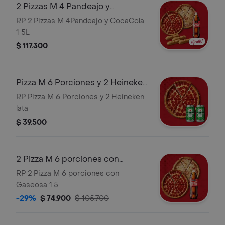
2 Pizzas M 4 Pandeajo y
CocaCola1 5L
RP 2 Pizzas M 4Pandeajo y CocaCola
1 5L
$ 117.300
Pizza M 6 Porciones y 2 Heineken
lata
RP Pizza M 6 Porciones y 2 Heineken
lata
$ 39.500
2 Pizza M 6 porciones con
Gaseosa 1.5
RP 2 Pizza M 6 porciones con
Gaseosa 1.5
-29%
$ 74.900
$ 105.700