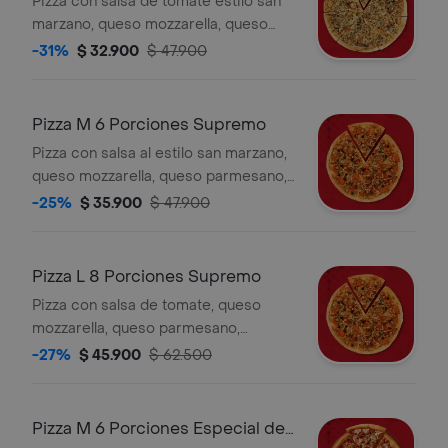
Pizza con salsa de tomate estilo san
marzano, queso mozzarella, queso
parmesano y champiñones.
-31%
$ 32.900
$ 47.900
Pizza M 6 Porciones Supremo
Pizza con salsa al estilo san marzano,
queso mozzarella, queso parmesano,
oregano, pepperoni, champiñones,
-25%
$ 35.900
$ 47.900
salchicha italiana, mezcla de
pimentones, cebolla y aceitunas
negras.
Pizza L 8 Porciones Supremo
Pizza con salsa de tomate, queso
mozzarella, queso parmesano,
pepperoni, salchicha italiana,
-27%
$ 45.900
$ 62.500
champiñones, pimentones rojos,
verde, aceitunas, y cebolla blanca.
Pizza M 6 Porciones Especial de