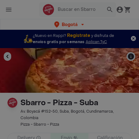
Bogotá
Regístrate
¿Nuevo en Rappi?
y disfruta de
envíos gratis por semanas
Aplican TyC
Sbarro - Pizza - Suba
Av. Boyacá #152-50, Suba, Bogotá, Cundinamarca,
Colombia
Pizza - Sbarro - Pizza
Delivery
Envío
Calificación