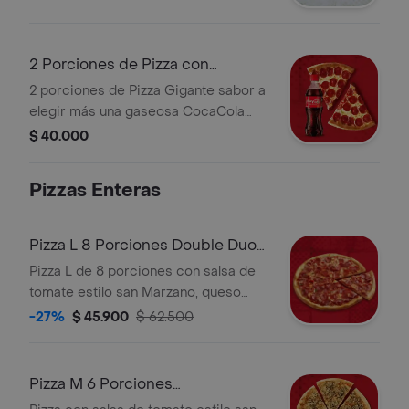
2 Porciones de Pizza con
Gaseosa 400ml
2 porciones de Pizza Gigante sabor a
elegir más una gaseosa CocaCola
400ml
$ 40.000
Pizzas Enteras
Pizza L 8 Porciones Double Duo
Pepperoni
Pizza L de 8 porciones con salsa de
tomate estilo san Marzano, queso
mozzarella, queso parmesano y dos
-27%
$ 45.900
$ 62.500
clases de pepperoni. Ligeramente
picante.
Pizza M 6 Porciones
Champinones