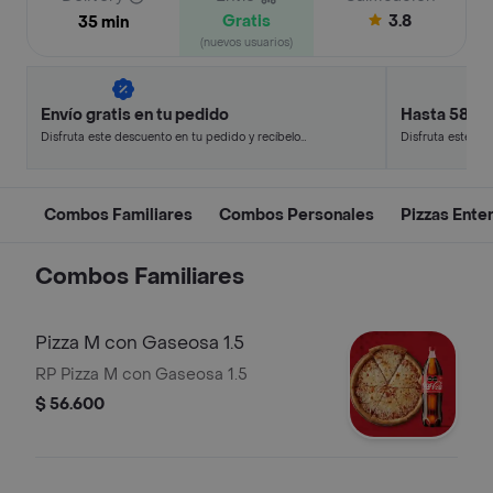
Gratis
3.8
35 min
(nuevos usuarios)
Envío gratis en tu pedido
Hasta 58% 
Disfruta este descuento en tu pedido y recíbelo
Disfruta este de
en minutos.
en minutos.
Combos Familiares
Combos Personales
Pizzas Ente
Combos Familiares
Pizza M con Gaseosa 1.5
RP Pizza M con Gaseosa 1.5
$ 56.600