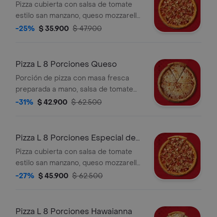
carnes
Pizza cubierta con salsa de tomate
estilo san manzano, queso mozzarella,
leche entera recién rallado, queso
-25%
$ 35.900
$ 47.900
parmesano, pepperoni, salchicha
italiana, jamón y tocineta.
Pizza L 8 Porciones Queso
Porción de pizza con masa fresca
preparada a mano, salsa de tomate
estilo san marzano, queso mozzarella
-31%
$ 42.900
$ 62.500
y queso parmesano, 8 Porciones.
Pizza L 8 Porciones Especial de
carnes
Pizza cubierta con salsa de tomate
estilo san manzano, queso mozzarella,
leche entera recién rallado, queso
-27%
$ 45.900
$ 62.500
parmesano, pepperoni, salchicha
italiana, jamón y tocineta.
Pizza L 8 Porciones Hawaianna