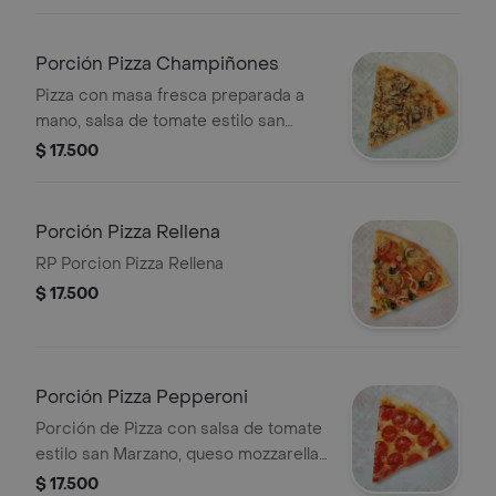
salchicha italiana, jamón y tocineta,
porción personal.
Porción Pizza Champiñones
Pizza con masa fresca preparada a
mano, salsa de tomate estilo san
Marzano, queso mozzarella, queso
$ 17.500
parmesano y champiñones, porción
personal.
Porción Pizza Rellena
RP Porcion Pizza Rellena
$ 17.500
Porción Pizza Pepperoni
Porción de Pizza con salsa de tomate
estilo san Marzano, queso mozzarella,
queso parmesano y pepperoni.
$ 17.500