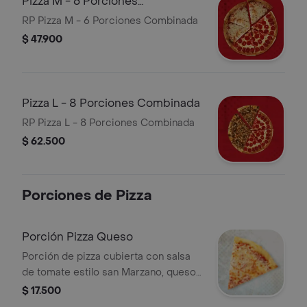
Pizza M - 6 Porciones
Combinada
RP Pizza M - 6 Porciones Combinada
$ 47.900
Pizza L - 8 Porciones Combinada
RP Pizza L - 8 Porciones Combinada
$ 62.500
Porciones de Pizza
Porción Pizza Queso
Porción de pizza cubierta con salsa
de tomate estilo san Marzano, queso
mozzarella y queso parmesano.
$ 17.500