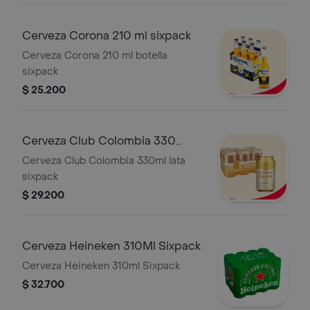
Cerveza Corona 210 ml sixpack
Cerveza Corona 210 ml botella
sixpack
$ 25.200
Cerveza Club Colombia 330
Sixpack
Cerveza Club Colombia 330ml lata
sixpack
$ 29.200
Cerveza Heineken 310Ml Sixpack
Cerveza Heineken 310ml Sixpack
$ 32.700