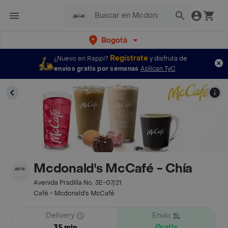
Bogotá
Regístrate
¿Nuevo en Rappi?
y disfruta de
envíos gratis por semanas
Aplican TyC
Mcdonald's McCafé - Chía
Avenida Pradilla No. 3E-07/21
Café - Mcdonald's McCafé
Delivery
Envío
Gratis
35 min