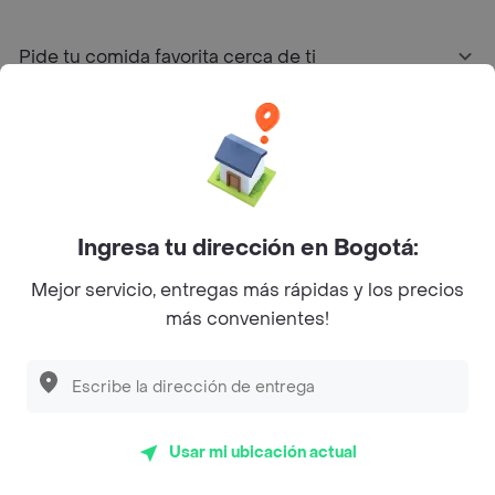
Pide tu comida favorita cerca de ti
Categorías
Únete a Rappi
Ingresa tu dirección en Bogotá:
Sobre Rappi
Mejor servicio, entregas más rápidas y los precios
más convenientes!
Facebook
Twitter
Instagram
©
2026
Rappi Inc. All rights reserved.
Usar mi ubicación actual
Rappi S.A.S. --- NIT 900.843.898-9 --- Calle 63 # 16A-02