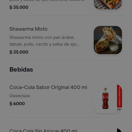
piña.
$ 35.000
Shawarma Mixto
Shawarma mixto con pan árabe,
tabule, pollo, cerdo y salsa de ajo.
Incluye salsa de piña adicional.
$ 35.000
Bebidas
Coca-Cola Sabor Original 400 ml
Gaseosas.
$ 6000
Coca Cola Sin Azúcar 400 ml