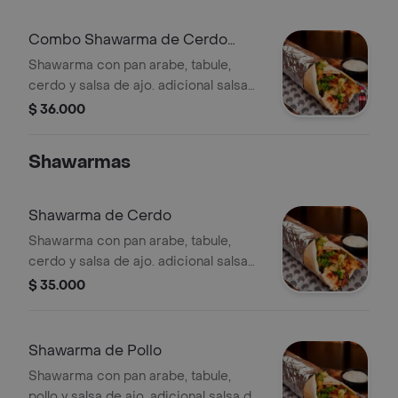
Combo Shawarma de Cerdo
+Cocacola Orig 400ml
Shawarma con pan arabe, tabule,
cerdo y salsa de ajo. adicional salsa
de piña. + Gaseosa.
$ 36.000
Shawarmas
Shawarma de Cerdo
Shawarma con pan arabe, tabule,
cerdo y salsa de ajo. adicional salsa
de piña.
$ 35.000
Shawarma de Pollo
Shawarma con pan arabe, tabule,
pollo y salsa de ajo. adicional salsa de