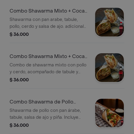
Combo Shawarma Mixto + Coca-
Cola Sabor Original 400 ml
Shawarma con pan arabe, tabule,
pollo, cerdo y salsa de ajo. adicional
salsa de piña. + Gaseosa.
$ 36.000
Combo Shawarma Mixto + Coca
Cola Sin Azúcar 400 ml
Combo de shawarma mixto con pollo
y cerdo, acompañado de tabule y
salsa de ajo. Incluye Coca Cola Sin
$ 36.000
Azúcar de 400 ml.
Combo Shawarma de Pollo
+Cocacola Orig 400ml
Shawarma de pollo con pan árabe,
tabule, salsa de ajo y piña. Incluye
Coca-Cola Original de 400 ml.
$ 36.000