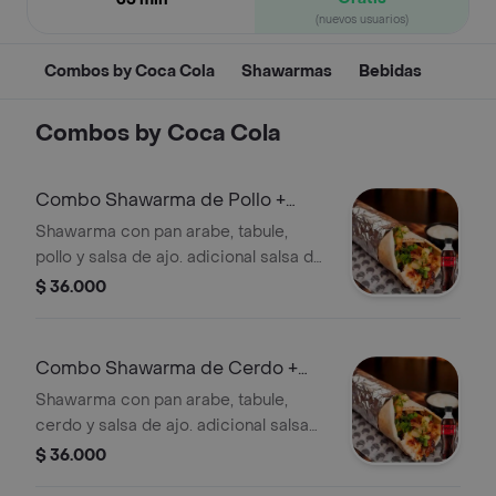
(nuevos usuarios)
Combos by Coca Cola
Shawarmas
Bebidas
Combos by Coca Cola
Combo Shawarma de Pollo +
Coca Cola Sin Azúcar 400 ml
Shawarma con pan arabe, tabule,
pollo y salsa de ajo. adicional salsa de
piña. + Gaseosa
$ 36.000
Combo Shawarma de Cerdo +
Coca Cola Sin Azúcar 400 ml
Shawarma con pan arabe, tabule,
cerdo y salsa de ajo. adicional salsa
de piña. + Gaseosa
$ 36.000