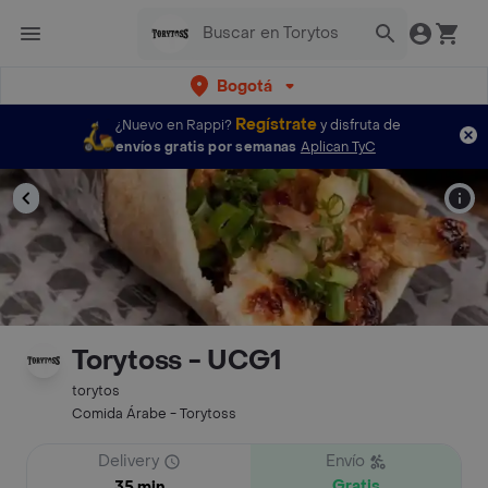
Bogotá
Regístrate
¿Nuevo en Rappi?
y disfruta de
envíos gratis por semanas
Aplican TyC
Torytoss - UCG1
torytos
Comida Árabe - Torytoss
Delivery
Envío
Gratis
35 min