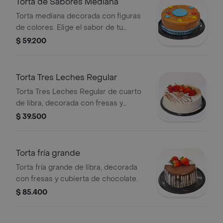
Torta de Sabores Mediana
Torta mediana decorada con figuras
de colores. Elige el sabor de tu
preferencia.
$ 59.200
Torta Tres Leches Regular
Torta Tres Leches Regular de cuarto
de libra, decorada con fresas y
chocolate.
$ 39.500
Torta fría grande
Torta fría grande de libra, decorada
con fresas y cubierta de chocolate.
$ 85.400