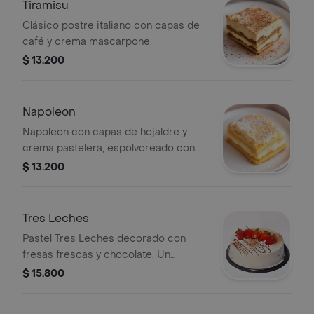
Tiramisu
Clásico postre italiano con capas de
café y crema mascarpone.
$ 13.200
Napoleon
Napoleon con capas de hojaldre y
crema pastelera, espolvoreado con
azúcar glas.
$ 13.200
Tres Leches
Pastel Tres Leches decorado con
fresas frescas y chocolate. Un
clásico postre húmedo y dulce.
$ 15.800