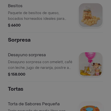
Besitos
Paquete de besitos de queso,
bocados horneados ideales para
compartir.
$ 6600
Sorpresa
Desayuno sorpresa
Desayuno sorpresa con omelett, café
con leche, jugo de naranja, postre a
elegir, queso, ensalada de frutas,
$ 158.000
moños, globo, peluche y taza de
cumpleaños.
Tortas
Torta de Sabores Pequeña