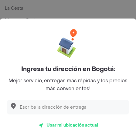
La Cesta
Mercari - Postres
Myriam Camhi Co
Magnifique
Empanaditas de Pipian - Empanadas
Desayunadero de la 42
Ingresa tu dirección en Bogotá:
Luisa Postres
Mejor servicio, entregas más rápidas y los precios
más convenientes!
Sopitas y Frijoladas
Subway
Usar mi ubicación actual
Top Marcas y Cadenas de Restaurantes