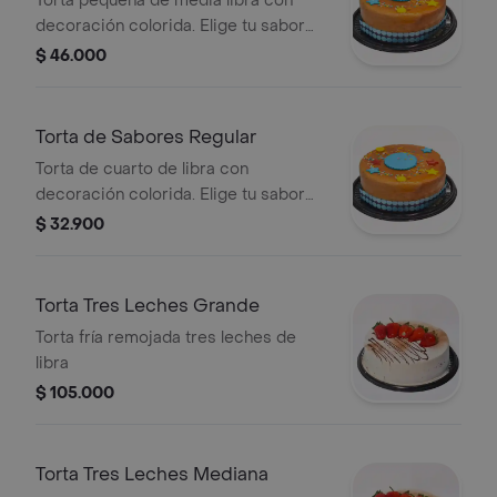
Torta pequeña de media libra con
decoración colorida. Elige tu sabor
favorito.
$ 46.000
Torta de Sabores Regular
Torta de cuarto de libra con
decoración colorida. Elige tu sabor
preferido.
$ 32.900
Torta Tres Leches Grande
Torta fría remojada tres leches de
libra
$ 105.000
Torta Tres Leches Mediana