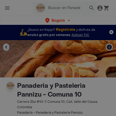
Bogotá
Regístrate
¿Nuevo en Rappi?
y disfruta de
envíos gratis por semanas
Aplican TyC
Panaderia y Pasteleria
Pannizu - Comuna 10
Carrera 35a #10-7, Comuna 10, Cali, Valle del Cauca,
Colombia
Panadería - Panaderia y Pasteleria Pannizu