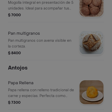
Mogolla integral en presentación de 5
unidades. Ideal para acompañar tus
comidas con un toque saludable.
$ 7000
Pan multigranos
Pan multigranos con avena visible en
la corteza.
$ 8400
Antojos
Papa Rellena
Papa rellena con relleno tradicional de
carne y especias. Perfecta como
acompañamiento.
$ 7300