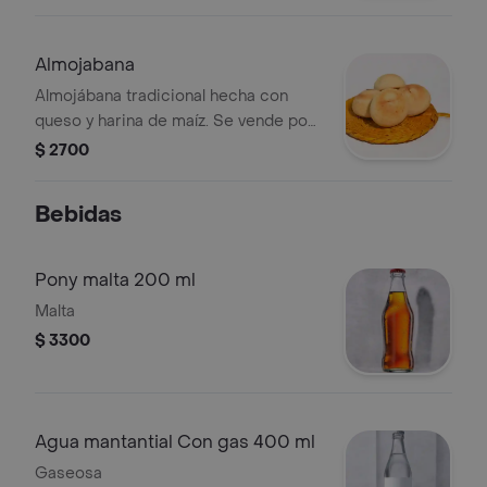
Almojabana
Almojábana tradicional hecha con
queso y harina de maíz. Se vende por
unidad.
$ 2700
Bebidas
Pony malta 200 ml
Malta
$ 3300
Agua mantantial Con gas 400 ml
Gaseosa