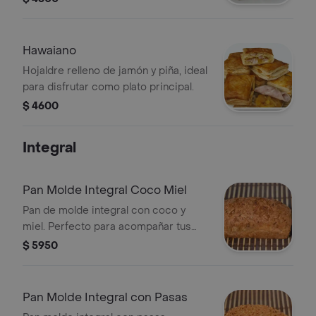
Hawaiano
Hojaldre relleno de jamón y piña, ideal
para disfrutar como plato principal.
$ 4600
Integral
Pan Molde Integral Coco Miel
Pan de molde integral con coco y
miel. Perfecto para acompañar tus
comidas con un toque dulce y
$ 5950
tropical.
Pan Molde Integral con Pasas