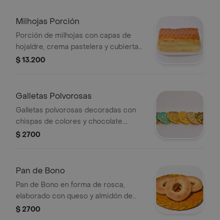
Milhojas Porción
Porción de milhojas con capas de
hojaldre, crema pastelera y cubierta
de caramelo.
$ 13.200
Galletas Polvorosas
Galletas polvorosas decoradas con
chispas de colores y chocolate.
Ideales para un dulce antojo.
$ 2700
Pan de Bono
Pan de Bono en forma de rosca,
elaborado con queso y almidón de
yuca.
$ 2700