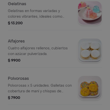
Gelatinas
Gelatinas en formas variadas y
colores vibrantes, ideales como
postre ligero. Incluye decoraciones
$ 13.200
de limón.
Alfajores
Cuatro alfajores rellenos, cubiertos
con azúcar pulverizada.
$ 9900
Polvorosas
Polvorosas x 5 unidades. Galletas con
cobertura de maní y chispas de
colores.
$ 7900