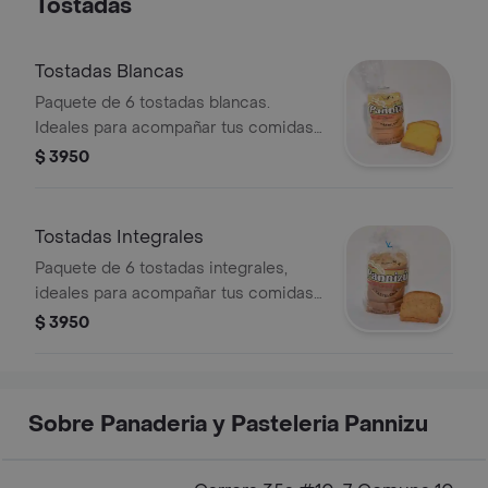
Tostadas
Tostadas Blancas
Paquete de 6 tostadas blancas.
Ideales para acompañar tus comidas
o preparar snacks.
$ 3950
Tostadas Integrales
Paquete de 6 tostadas integrales,
ideales para acompañar tus comidas
o preparar snacks saludables.
$ 3950
Sobre Panaderia y Pasteleria Pannizu