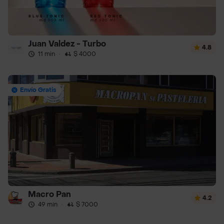
Juan Valdez - Turbo
4.8
11 min
·
$ 4000
Envío Gratis
Macro Pan
4.2
49 min
·
$ 7000