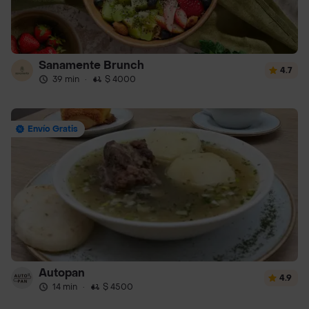
Sanamente Brunch
4.7
39 min
·
$ 4000
Envío Gratis
Autopan
4.9
14 min
·
$ 4500