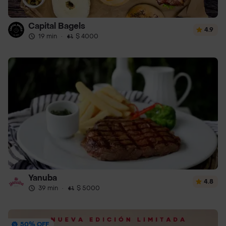
Capital Bagels
4.9
19 min
·
$ 4000
Yanuba
4.8
39 min
·
$ 5000
50% OFF