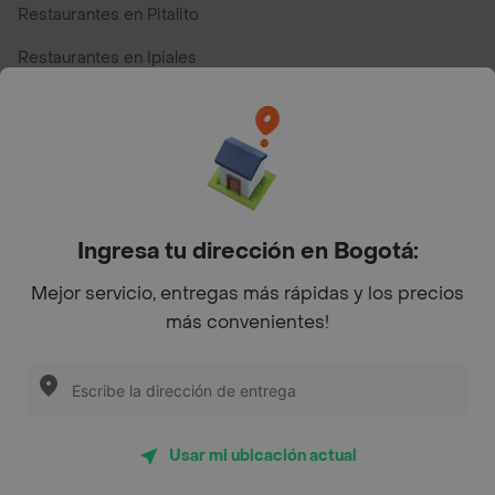
Restaurantes en Pitalito
Restaurantes en Ipiales
Restaurantes en San Andres
Restaurantes cerca de mi para pedir Comida a Domicilio -
Top Marcas y Cadenas de Restaurantes
Ingresa tu dirección en Bogotá:
Encuéntranos en estos países
Mejor servicio, entregas más rápidas y los precios
más convenientes!
App Store
Google play
AppGallery
Usar mi ubicación actual