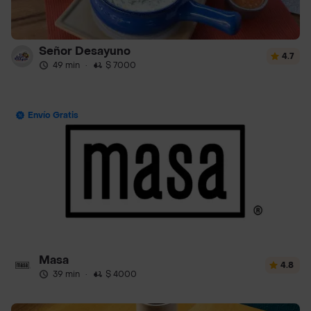
Señor Desayuno
4.7
49 min
·
$ 7000
Envío Gratis
Masa
4.8
39 min
·
$ 4000