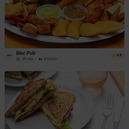
Bbc Pub
4.9
29 min
·
$ 5500