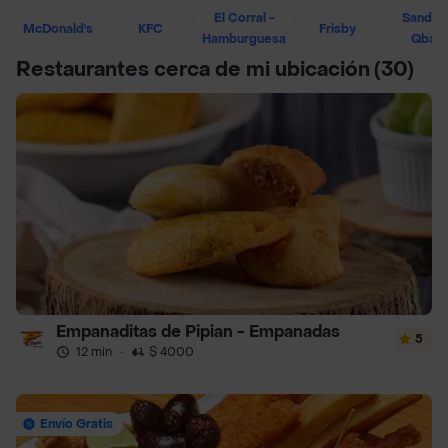
El Corral -
Sandwi
McDonald's
KFC
Frisby
Hamburguesa
Qban
Restaurantes cerca de mi ubicación
(30)
Empanaditas de Pipian - Empanadas
5
12 min
·
$ 4000
Envío Gratis