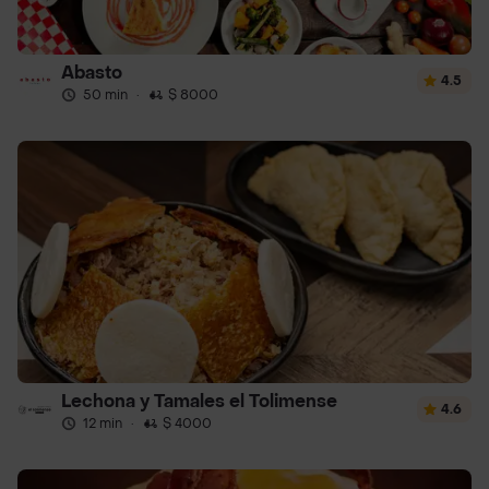
Abasto
4.5
50 min
·
$ 8000
Lechona y Tamales el Tolimense
4.6
12 min
·
$ 4000