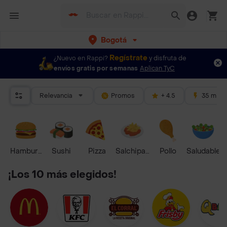
Bogotá
Regístrate
¿Nuevo en Rappi?
y disfruta de
envíos gratis por semanas
Aplican TyC
Relevancia
Promos
+ 4.5
35 mins
Hamburguesa
Sushi
Pizza
Salchipapas
Pollo
Saludable
¡Los 10 más elegidos!