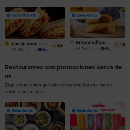
Hasta 18% Off
Envío Gratis
Empanaditas de Pipian - Empanadas
Las Arepas – Arepas Rellenas
4.8
4.8
12 min
·
ENVÍO GRATIS
30 min
·
ENVÍO GRATIS
Restaurantes con promociones cerca de
mí
Elige restaurantes que ofrecen promociones y hacen
delivery cerca de mí
Envío Gratis
Envío Gratis