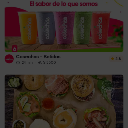
Cosechas - Batidos
4.8
24 min
·
$ 5500