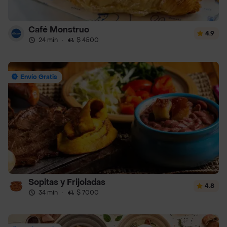
Café Monstruo
4.9
24 min
·
$ 4500
Envío Gratis
Sopitas y Frijoladas
4.8
34 min
·
$ 7000