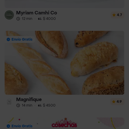
Myriam Camhi Co
4.7
12 min
·
$ 4000
Envío Gratis
Magnifique
4.9
14 min
·
$ 4500
Envío Gratis