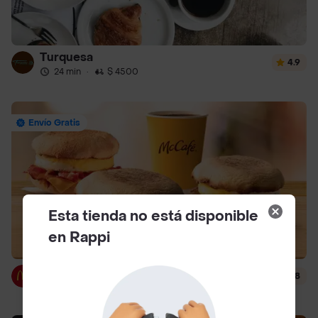
Turquesa
4.9
24 min
·
$ 4500
Envío Gratis
Esta tienda no está disponible
en Rappi
McDonald's
4.8
12 min
·
$ 3000