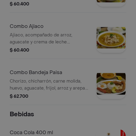
acompañada de arroz, arepa.
$ 60.400
acompañada de gaseosa sabor a
elección.
Combo Ajiaco
Ajiaco, acompañado de arroz,
aguacate y crema de leche.
acompañado de gaseosa sabor a
$ 60.400
elección.
Combo Bandeja Paisa
Chorizo, chicharrón, carne molida,
huevo, aguacate, frijol, arroz y arepa.
acompañado de gaseosa sabor a
$ 62.700
elección.
Bebidas
Coca Cola 400 ml