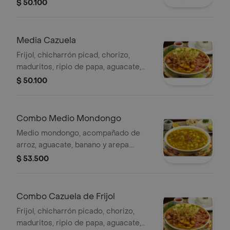
$ 50.100
Media Cazuela
Frijol, chicharrón picad, chorizo,
maduritos, ripio de papa, aguacate,
acompañada de arroz, arepa.
$ 50.100
Combo Medio Mondongo
Medio mondongo, acompañado de
arroz, aguacate, banano y arepa.
acompañado de gaseosa sabor a
$ 53.500
elección.
Combo Cazuela de Frijol
Frijol, chicharrón picado, chorizo,
maduritos, ripio de papa, aguacate,