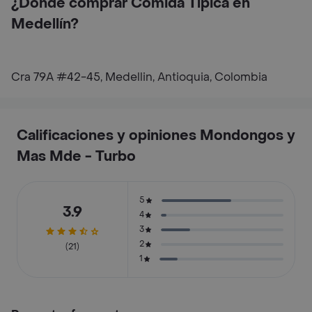
¿Dónde comprar Comida Típica en
Medellín?
Cra 79A #42-45, Medellin, Antioquia, Colombia
Calificaciones y opiniones Mondongos y
Mas Mde - Turbo
5
3.9
4
3
2
(21)
1