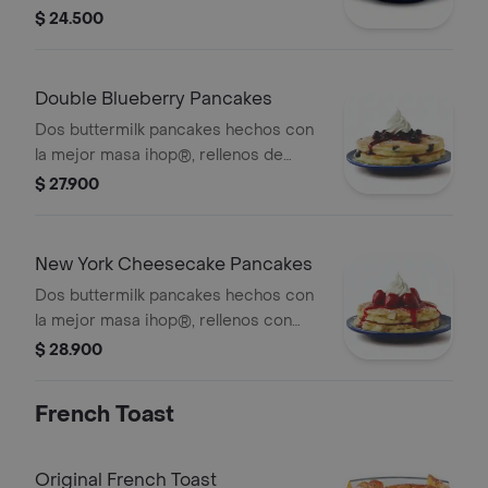
ihop®, rellenos de chips de
$ 24.500
chocolate, cubiertos con salsa de
chocolate, más chips de chocolate,
crema chantilly y syrup de la casa
Double Blueberry Pancakes
ihop®.
Dos buttermilk pancakes hechos con
la mejor masa ihop®, rellenos de
arándanos, acompañados de
$ 27.900
compota de arándanos, crema
chantilly y syrup de la casa ihop®.
New York Cheesecake Pancakes
Dos buttermilk pancakes hechos con
la mejor masa ihop®, rellenos con
ricos y suaves trocitos de
$ 28.900
cheesecake, acompañados de
compota de fresa, crema chantilly y
French Toast
syrup de la casa ihop®.
Original French Toast