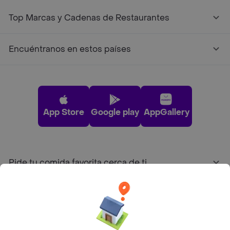
Top Marcas y Cadenas de Restaurantes
Encuéntranos en estos países
App Store
Google play
AppGallery
Pide tu comida favorita cerca de ti
Categorías
Únete a Rappi