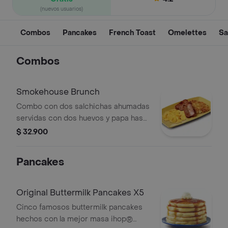
(nuevos usuarios)
Combos
Pancakes
French Toast
Omelettes
Sa
Combos
Smokehouse Brunch
Combo con dos salchichas ahumadas
servidas con dos huevos y papa hash
brown original de ihop®.
$ 32.900
Pancakes
Original Buttermilk Pancakes X5
Cinco famosos buttermilk pancakes
hechos con la mejor masa ihop®