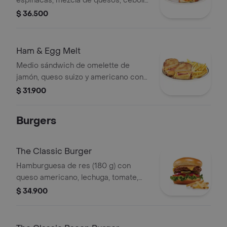
espinacas, mezcla de quesos, cebolla
y tocineta en pan artesanal sourdough
$ 36.500
tostado acompañado de aderezo de
tomates secos acompañado de una
porción de papas a la francesa.
Ham & Egg Melt
Medio sándwich de omelette de
jamón, queso suizo y americano con
pepinillos en pan artesanal sourdough
$ 31.900
tostado acompañado de una porción
de papas a la francesa.
Burgers
The Classic Burger
Hamburguesa de res (180 g) con
queso americano, lechuga, tomate,
cebolla morada, pepinillos y nuestra
$ 34.900
salsa de la casa ihop® acompañada
de una porción de papas a la
francesa.