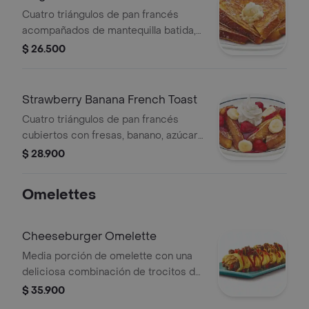
Cuatro triángulos de pan francés
acompañados de mantequilla batida,
azúcar glas y syrup de la casa ihop®.
$ 26.500
Strawberry Banana French Toast
Cuatro triángulos de pan francés
cubiertos con fresas, banano, azúcar
glas, crema chantilly y syrup de la
$ 28.900
casa ihop®
Omelettes
Cheeseburger Omelette
Media porción de omelette con una
deliciosa combinación de trocitos de
carne de res, queso americano,
$ 35.900
cebolla, pepinillos y papa hash brown.