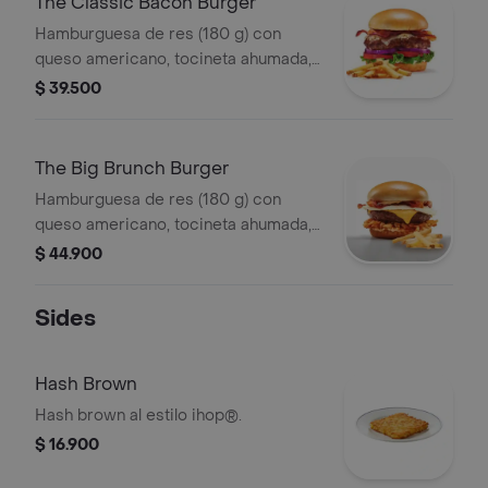
The Classic Bacon Burger
Hamburguesa de res (180 g) con
queso americano, tocineta ahumada,
lechuga, tomate, cebolla morada,
$ 39.500
pepinillos y nuestra salsa de la casa
ihop® acompañada de una porción
de papas a la francesa.
The Big Brunch Burger
Hamburguesa de res (180 g) con
queso americano, tocineta ahumada,
huevo frito, croqueta de papa
$ 44.900
crujiente y nuestra salsa de la casa
ihop® acompañada de una porción
Sides
de papas a la francesa.
Hash Brown
Hash brown al estilo ihop®.
$ 16.900