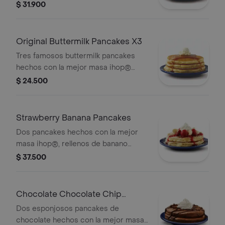
acompañados de syrup de la casa
$ 31.900
ihop® y mantequilla.
Original Buttermilk Pancakes X3
Tres famosos buttermilk pancakes
hechos con la mejor masa ihop®
acompañados de syrup de la casa
$ 24.500
ihop® y mantequilla.
Strawberry Banana Pancakes
Dos pancakes hechos con la mejor
masa ihop®, rellenos de banano
acompañados de compota de fresa,
$ 37.500
más banano, crema chantilly y syrup
de la casa ihop®.
Chocolate Chocolate Chip
Pancakes
Dos esponjosos pancakes de
chocolate hechos con la mejor masa