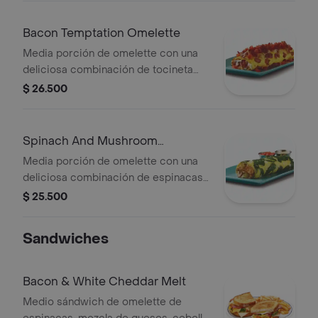
Bacon Temptation Omelette
Media porción de omelette con una
deliciosa combinación de tocineta
picada, una rica salsa de quesos jack
$ 26.500
y cheddar rallado con tomate picado.
Spinach And Mushroom
Omelette
Media porción de omelette con una
deliciosa combinación de espinacas
frescas, champiñones, cebolla y
$ 25.500
queso suizo, acompañado de una rica
salsa holandesa y tomate picado.
Sandwiches
Bacon & White Cheddar Melt
Medio sándwich de omelette de