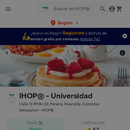
Bogotá
Regístrate
¿Nuevo en Rappi?
y disfruta de
envíos gratis por semanas
Aplican TyC
IHOP® - Universidad
Calle 12 #12b-22, Pereira, Risaralda, Colombia
Desayunos - IHOP®
Envío
Calificación
Gratis
4.2