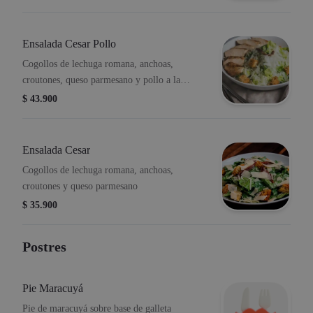
salsa pesto y reducción de balsámico.
Ensalada Cesar Pollo
Cogollos de lechuga romana, anchoas,
croutones, queso parmesano y pollo a la
plancha.
$ 43.900
Ensalada Cesar
Cogollos de lechuga romana, anchoas,
croutones y queso parmesano
$ 35.900
Postres
Pie Maracuyá
Pie de maracuyá sobre base de galleta