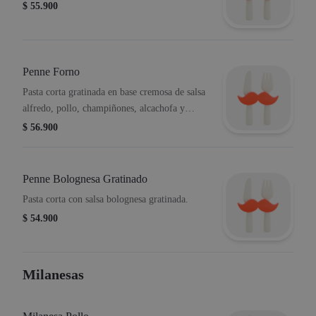
$ 55.900
Penne Forno
Pasta corta gratinada en base cremosa de salsa
alfredo, pollo, champiñones, alcachofa y
proscuitto frito.
$ 56.900
Penne Bolognesa Gratinado
Pasta corta con salsa bolognesa gratinada.
$ 54.900
Milanesas