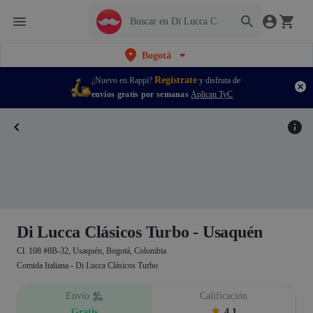
Bogotá
Regístrate
¿Nuevo en Rappi?
y disfruta de
envíos gratis por semanas
Aplican TyC
Di Lucca Clásicos Turbo - Usaquén
Cl. 108 #8B-32, Usaquén, Bogotá, Colombia
Comida Italiana - Di Lucca Clásicos Turbo
Envío
Calificación
Gratis
4.1