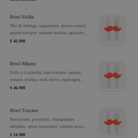
Bowl Sicilia
Mix de lechuga, langostinos, quinoa crunch,
pepino europeo, tomates uvalina, aguacate,
zanahoria, mango y vinagreta cítrica
$ 46.900
Bowl Milano
Pollo a la plancha, kale crocante, quinoa,
tomates uvalina, maíz tierno, espárragos,
zuchinni, y vinagreta de cilantro.
$ 46.900
Bowl Toscano
Bococcinos, prosciutto, champiñones
salteados, queso parmesano, tomates secos,
pasta penne, aceitunas kalamata, albahaca,
$ 54.900