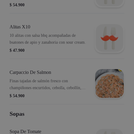
$ 54.900
Alitas X10
10 alitas con salsa bbq acompañadas de
bsatones de apio y zanahoria con sour cream.
$ 47.900
Carpaccio De Salmon
Finas tajadas de salmón fresco con
champiñones encurtidos, cebolla, cebollín,
alcaparras y sour cream.
$ 54.900
Sopas
Sopa De Tomate