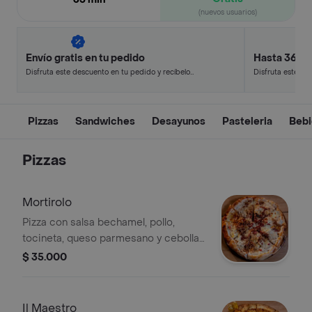
(nuevos usuarios)
Envío gratis en tu pedido
Hasta 36% 
Disfruta este descuento en tu pedido y recíbelo
Disfruta este de
en minutos.
en minutos.
Pizzas
Sandwiches
Desayunos
Pasteleria
Bebi
Pizzas
Mortirolo
Pizza con salsa bechamel, pollo,
tocineta, queso parmesano y cebolla
caramelizada (Pizza de 30cm)
$ 35.000
Il Maestro