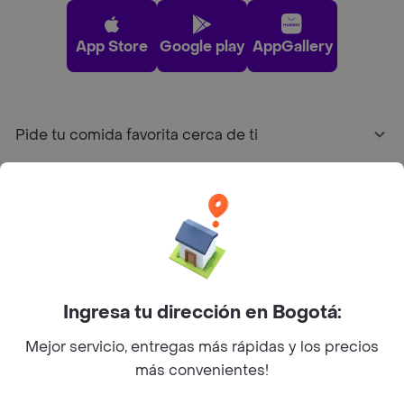
App Store
Google play
AppGallery
Pide tu comida favorita cerca de ti
Categorías
Únete a Rappi
Sobre Rappi
Ingresa tu dirección en Bogotá:
Mejor servicio, entregas más rápidas y los precios
Facebook
Twitter
Instagram
más convenientes!
©
2026
Rappi Inc. All rights reserved.