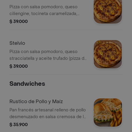
Pizza con salsa pomodoro, queso
ciliengine, tocineta caramelizada,
queso parmesano y aceite trufado
$ 39.000
(Pizza de 30cm)
Stelvio
Pizza con salsa pomodoro, queso
stracciatella y aceite trufado (pizza de
30cm)
$ 39.000
Sandwiches
Rustico de Pollo y Maíz
Pan francés artesanal relleno de pollo
desmenuzado en salsa cremosa de la
casa, maíz dulce, cebolla roja, lechuga
$ 35.900
crespa, queso mozzarella, parmesano