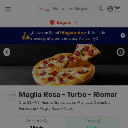
Bogotá
Regístrate
¿Nuevo en Rappi?
y disfruta de
envíos gratis por semanas
Aplican TyC
Maglia Rosa - Turbo - Riomar
Cra. 53 #96, Riomar, Barranquilla, Atlántico, Colombia
Panadería - Maglia Rosa - Turbo
Delivery
Envío
Gratis
35 min