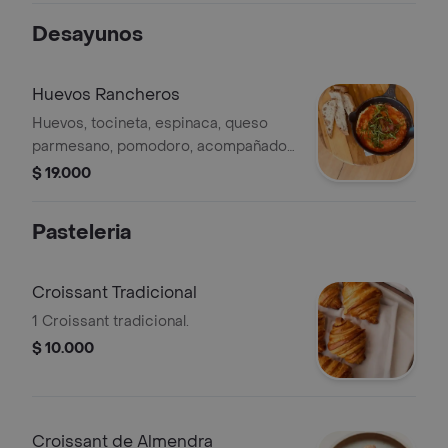
y pimienta negra. Acompañado con
Desayunos
100 g de papas francesas y salsa de
la casa.
Huevos Rancheros
Huevos, tocineta, espinaca, queso
parmesano, pomodoro, acompañado
de pan masa madre
$ 19.000
Pasteleria
Croissant Tradicional
1 Croissant tradicional.
$ 10.000
Croissant de Almendra