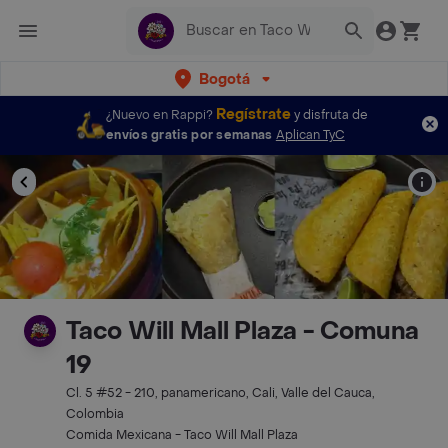
Bogotá
Regístrate
¿Nuevo en Rappi?
y disfruta de
envíos gratis por semanas
Aplican TyC
Taco Will Mall Plaza - Comuna
19
Cl. 5 #52 - 210, panamericano, Cali, Valle del Cauca,
Colombia
Comida Mexicana - Taco Will Mall Plaza