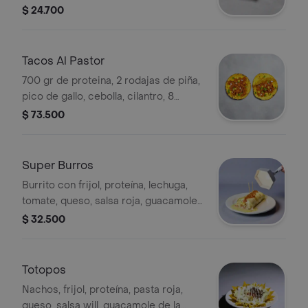
queso y guacamole de la casa.
$ 24.700
Tacos Al Pastor
700 gr de proteina, 2 rodajas de piña,
pico de gallo, cebolla, cilantro, 8
tortillas de maiz
$ 73.500
Super Burros
Burrito con frijol, proteína, lechuga,
tomate, queso, salsa roja, guacamole
y salsa will.
$ 32.500
Totopos
Nachos, frijol, proteína, pasta roja,
queso, salsa will, guacamole de la