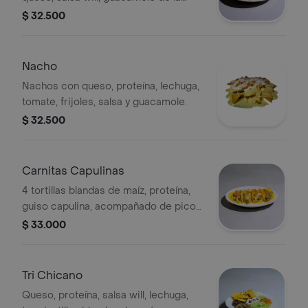
casa
$ 32.500
Nacho
Nachos con queso, proteína, lechuga,
tomate, frijoles, salsa y guacamole.
$ 32.500
Carnitas Capulinas
4 tortillas blandas de maíz, proteína,
guiso capulina, acompañado de pico
de gallo y guacamole de la casa.
$ 33.000
Tri Chicano
Queso, proteína, salsa will, lechuga,