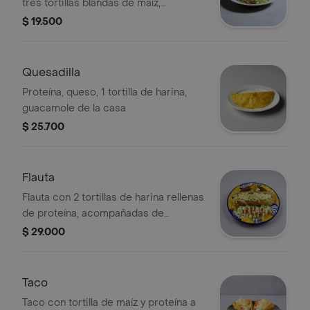
tres tortillas blandas de maíz,
guacamole de la casa
$ 19.500
Quesadilla
Proteína, queso, 1 tortilla de harina,
guacamole de la casa
$ 25.700
Flauta
Flauta con 2 tortillas de harina rellenas
de proteína, acompañadas de
lechuga, tomate, queso y frijoles.
$ 29.000
Incluye salsa y nachos.
Taco
Taco con tortilla de maíz y proteína a