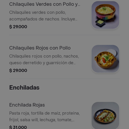
Chilaquiles Verdes con Pollo y
Nachos
Chilaquiles verdes con pollo,
acompañados de nachos. Incluye
salsa verde y queso.
$ 29.000
Chilaquiles Rojos con Pollo
Chilaquiles rojos con pollo, nachos,
queso derretido y guarnición de
tomate y cilantro.
$ 29.000
Enchiladas
Enchilada Rojas
Pasta roja, tortilla de maiz, proteina,
frijol, salsa will, lechuga, tomate,
queso, tres tortillas de maiz
$ 31.000